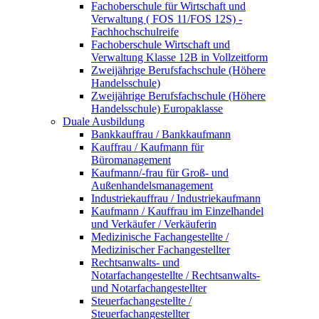
Fachoberschule für Wirtschaft und
Verwaltung ( FOS 11/FOS 12S) -
Fachhochschulreife
Fachoberschule Wirtschaft und
Verwaltung Klasse 12B in Vollzeitform
Zweijährige Berufsfachschule (Höhere
Handelsschule)
Zweijährige Berufsfachschule (Höhere
Handelsschule) Europaklasse
Duale Ausbildung
Bankkauffrau / Bankkaufmann
Kauffrau / Kaufmann für
Büromanagement
Kaufmann/-frau für Groß- und
Außenhandelsmanagement
Industriekauffrau / Industriekaufmann
Kaufmann / Kauffrau im Einzelhandel
und Verkäufer / Verkäuferin
Medizinische Fachangestellte /
Medizinischer Fachangestellter
Rechtsanwalts- und
Notarfachangestellte / Rechtsanwalts-
und Notarfachangestellter
Steuerfachangestellte /
Steuerfachangestellter