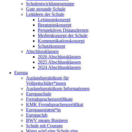
Schulentwicklungsgruppe
Gute gesunde Schule
Leitideen der Schule
Leistungskonzept
Beratungskonzept
Perspektiven Distanzlernen
Medienkonzept der Schule
Kommunikationskonzept
Schutzkonzept
Abschlussklassen
2026 Abschlussklassen
2025 Abschlussklassen
2024 Abschlussklassen
Europa
Auslandspraktikum für
Vollzeitschüler*innen
Auslandspraktikum Informationen
Europaschule
Fremdsprachenzertifikate
KMK Fremdsprachenzertifikat
Europaassistent*in
Europaclub
BWV means Business
Schule mit Courage
Wann wird eine Schule eine