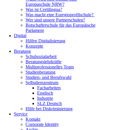
Europaschule NRW?
Was ist Certilingua?
Was macht eine Euregioprofilschule?
Wer sind unsere Partnerschulen?
Botschafterschule für das Europäische
Parlament
Digital
Hilfen Digitalisierung
Konzepte
Beratung
Schulsozialarbeit
Beratungslehrkräfte
Multiprofessionelles Team
Studienberatung
Studien- und Berufswahl
Selbstlernzentrum
Facharbeiten
Englisch
Industrie
SLZ Deutsch
Hilfe bei Diskriminierung
Service
Kontakt
Corporate Identity
Archiv