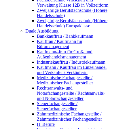
Verwaltung Klasse 12B in Vollzeitform
Zweijährige Berufsfachschule (Höhere
Handelsschule)
Zweijährige Berufsfachschule (Höhere
Handelsschule) Europaklasse
Duale Ausbildung
Bankkauffrau / Bankkaufmann
Kauffrau / Kaufmann für
Büromanagement
Kaufmann/-frau für Groß- und
Außenhandelsmanagement
Industriekauffrau / Industriekaufmann
Kaufmann / Kauffrau im Einzelhandel
und Verkäufer / Verkäuferin
Medizinische Fachangestellte /
Medizinischer Fachangestellter
Rechtsanwalts- und
Notarfachangestellte / Rechtsanwalts-
und Notarfachangestellter
Steuerfachangestellte /
Steuerfachangestellter
Zahnmedizinische Fachangestellte /
Zahnmedizinischer Fachangestellter
IT-Berufe