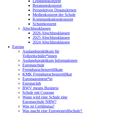
Leistungskonzept
Beratungskonzept
Perspektiven Distanzlernen
Medienkonzept der Schule
Kommunikationskonzept
Schutzkonzept
Abschlussklassen
2026 Abschlussklassen
2025 Abschlussklassen
2024 Abschlussklassen
Europa
Auslandspraktikum für
Vollzeitschüler*innen
Auslandspraktikum Informationen
Europaschule
Fremdsprachenzertifikate
KMK Fremdsprachenzertifikat
Europaassistent*in
Europaclub
BWV means Business
Schule mit Courage
Wann wird eine Schule eine
Europaschule NRW?
Was ist Certilingua?
Was macht eine Euregioprofilschule?