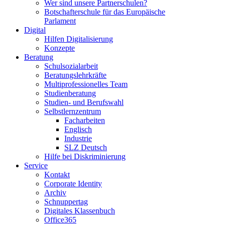
Wer sind unsere Partnerschulen?
Botschafterschule für das Europäische
Parlament
Digital
Hilfen Digitalisierung
Konzepte
Beratung
Schulsozialarbeit
Beratungslehrkräfte
Multiprofessionelles Team
Studienberatung
Studien- und Berufswahl
Selbstlernzentrum
Facharbeiten
Englisch
Industrie
SLZ Deutsch
Hilfe bei Diskriminierung
Service
Kontakt
Corporate Identity
Archiv
Schnuppertag
Digitales Klassenbuch
Office365