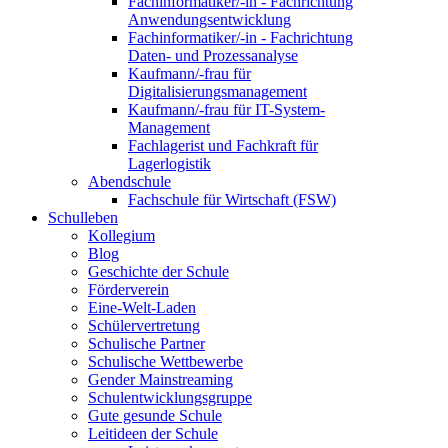
Fachinformatiker/-in - Fachrichtung
Anwendungsentwicklung
Fachinformatiker/-in - Fachrichtung
Daten- und Prozessanalyse
Kaufmann/-frau für
Digitalisierungsmanagement
Kaufmann/-frau für IT-System-
Management
Fachlagerist und Fachkraft für
Lagerlogistik
Abendschule
Fachschule für Wirtschaft (FSW)
Schulleben
Kollegium
Blog
Geschichte der Schule
Förderverein
Eine-Welt-Laden
Schülervertretung
Schulische Partner
Schulische Wettbewerbe
Gender Mainstreaming
Schulentwicklungsgruppe
Gute gesunde Schule
Leitideen der Schule