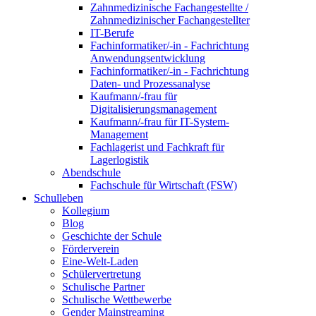
Zahnmedizinische Fachangestellte /
Zahnmedizinischer Fachangestellter
IT-Berufe
Fachinformatiker/-in - Fachrichtung
Anwendungsentwicklung
Fachinformatiker/-in - Fachrichtung
Daten- und Prozessanalyse
Kaufmann/-frau für
Digitalisierungsmanagement
Kaufmann/-frau für IT-System-
Management
Fachlagerist und Fachkraft für
Lagerlogistik
Abendschule
Fachschule für Wirtschaft (FSW)
Schulleben
Kollegium
Blog
Geschichte der Schule
Förderverein
Eine-Welt-Laden
Schülervertretung
Schulische Partner
Schulische Wettbewerbe
Gender Mainstreaming