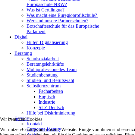
Europaschule NRW?
Was ist Certilingua?
Was macht eine Euregioprofilschule?
Wer sind unsere Partnerschulen?
Botschafterschule für das Europäische
Parlament
Digital
Hilfen Digitalisierung
Konzepte
Beratung
Schulsozialarbeit
Beratungslehrkräfte
Multiprofessionelles Team
Studienberatung
Studien- und Berufswahl
Selbstlernzentrum
Facharbeiten
Englisch
Industrie
SLZ Deutsch
Hilfe bei Diskriminierung
Service
Wir benutzen Cookies
Kontakt
Corporate Identity
Wir nutzen Cookies auf unserer Website. Einige von ihnen sind essenzi
Archiv
können selbst entscheiden, ob Sie die Cookies zulassen möchten. Bitte