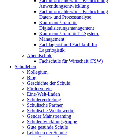
Fachinformatiker/-in - Fachrichtung
Anwendungsentwicklung
Fachinformatiker/-in - Fachrichtung
Daten- und Prozessanalyse
Kaufmann/-frau für
Digitalisierungsmanagement
Kaufmann/-frau für IT-System-
Management
Fachlagerist und Fachkraft für
Lagerlogistik
Abendschule
Fachschule für Wirtschaft (FSW)
Schulleben
Kollegium
Blog
Geschichte der Schule
Förderverein
Eine-Welt-Laden
Schülervertretung
Schulische Partner
Schulische Wettbewerbe
Gender Mainstreaming
Schulentwicklungsgruppe
Gute gesunde Schule
Leitideen der Schule