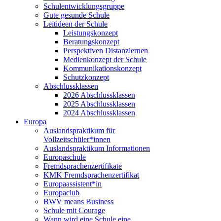
Schulentwicklungsgruppe
Gute gesunde Schule
Leitideen der Schule
Leistungskonzept
Beratungskonzept
Perspektiven Distanzlernen
Medienkonzept der Schule
Kommunikationskonzept
Schutzkonzept
Abschlussklassen
2026 Abschlussklassen
2025 Abschlussklassen
2024 Abschlussklassen
Europa
Auslandspraktikum für
Vollzeitschüler*innen
Auslandspraktikum Informationen
Europaschule
Fremdsprachenzertifikate
KMK Fremdsprachenzertifikat
Europaassistent*in
Europaclub
BWV means Business
Schule mit Courage
Wann wird eine Schule eine