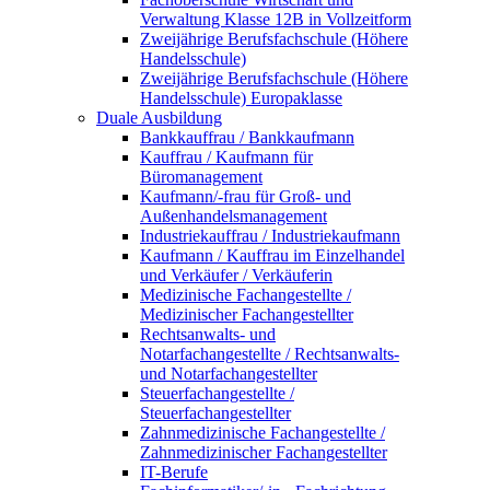
Verwaltung Klasse 12B in Vollzeitform
Zweijährige Berufsfachschule (Höhere
Handelsschule)
Zweijährige Berufsfachschule (Höhere
Handelsschule) Europaklasse
Duale Ausbildung
Bankkauffrau / Bankkaufmann
Kauffrau / Kaufmann für
Büromanagement
Kaufmann/-frau für Groß- und
Außenhandelsmanagement
Industriekauffrau / Industriekaufmann
Kaufmann / Kauffrau im Einzelhandel
und Verkäufer / Verkäuferin
Medizinische Fachangestellte /
Medizinischer Fachangestellter
Rechtsanwalts- und
Notarfachangestellte / Rechtsanwalts-
und Notarfachangestellter
Steuerfachangestellte /
Steuerfachangestellter
Zahnmedizinische Fachangestellte /
Zahnmedizinischer Fachangestellter
IT-Berufe