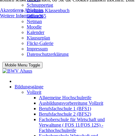
Schnuppertag
Akzeptieren
Ablehnen
Digitales Klassenbuch
Weitere Informationen
Office365
Netman
Moodle
Kalender
Klausurplan
Flickr-Galerie
Impressum
Datenschutzerklärung
Mobile Menu Toggle
Bildungsgänge
Vollzeit
Allgemeine Hochschulreife
Ausbildungsvorbereitung Vollzeit
Berufsfachschule 1 (BFS1)
Berufsfachschule 2 (BFS2)
Fachoberschule für Wirtschaft und
Verwaltung ( FOS 11/FOS 12S) -
Fachhochschulreife
Fachoberschule Wirtschaft und