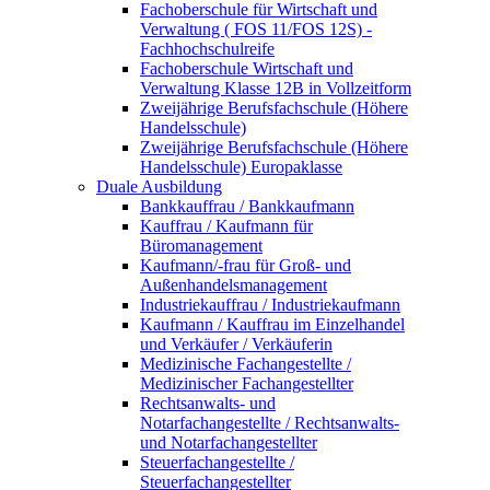
Fachoberschule für Wirtschaft und
Verwaltung ( FOS 11/FOS 12S) -
Fachhochschulreife
Fachoberschule Wirtschaft und
Verwaltung Klasse 12B in Vollzeitform
Zweijährige Berufsfachschule (Höhere
Handelsschule)
Zweijährige Berufsfachschule (Höhere
Handelsschule) Europaklasse
Duale Ausbildung
Bankkauffrau / Bankkaufmann
Kauffrau / Kaufmann für
Büromanagement
Kaufmann/-frau für Groß- und
Außenhandelsmanagement
Industriekauffrau / Industriekaufmann
Kaufmann / Kauffrau im Einzelhandel
und Verkäufer / Verkäuferin
Medizinische Fachangestellte /
Medizinischer Fachangestellter
Rechtsanwalts- und
Notarfachangestellte / Rechtsanwalts-
und Notarfachangestellter
Steuerfachangestellte /
Steuerfachangestellter