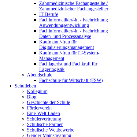
Zahnmedizinische Fachangestellte /
Zahnmedizinischer Fachangestellter
IT-Berufe
Fachinformatiker/-in - Fachrichtung
Anwendungsentwicklung
Fachinformatiker/-in - Fachrichtung
Daten- und Prozessanalyse
Kaufmann/-frau für
Digitalisierungsmanagement
Kaufmann/-frau für IT-System-
Management
Fachlagerist und Fachkraft für
Lagerlogistik
Abendschule
Fachschule für Wirtschaft (FSW)
Schulleben
Kollegium
Blog
Geschichte der Schule
Förderverein
Eine-Welt-Laden
Schülervertretung
Schulische Partner
Schulische Wettbewerbe
Gender Mainstreaming