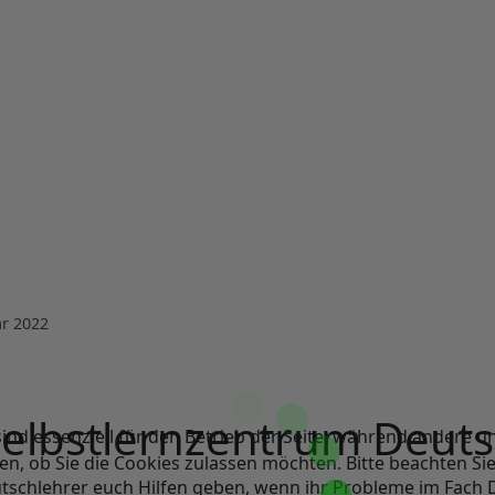
ar 2022
elbstlernzentrum Deut
ind essenziell für den Betrieb der Seite, während andere u
en, ob Sie die Cookies zulassen möchten. Bitte beachten Si
tschlehrer euch Hilfen geben, wenn ihr Probleme im Fach 