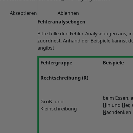
Akzeptieren
Ablehnen
Fehleranalysebogen
Bitte fülle den Fehler-Analysebogen aus,
zuordnest. Anhand der Beispiele kannst du 
angibst.
Fehlergruppe
Beispiele
Rechtschreibung (R)
beim
E
ssen,
Groß- und
H
in und
H
er, 
Kleinschreibung
N
achdenken