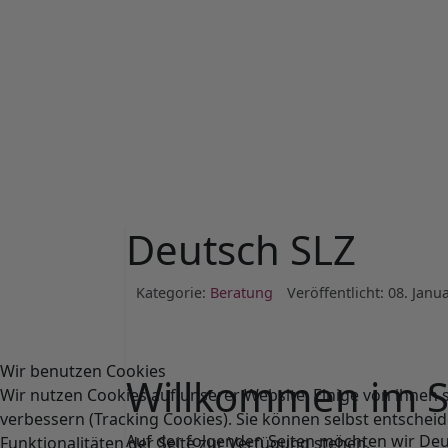
Deutsch SLZ
Kategorie:
Beratung
Veröffentlicht: 08. Janu
Wir benutzen Cookies
Willkommen im S
Wir nutzen Cookies auf unserer Website. Einige von ihnen s
verbessern (Tracking Cookies). Sie können selbst entscheid
Auf der folgenden Seiten möchten wir Deu
Funktionalitäten der Seite zur Verfügung stehen.