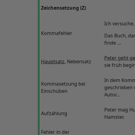
Zeichensetzung (Z)
Ich versuche,
Kommafehler
Das Buch, das
finde …
Peter geht g
Hauptsatz
, Nebensatz
sie früh begi
In dem Komm
Kommasetzung bei
geschrieben vo
Einschüben
Autor…
Peter mag Hu
Aufzählung
Hamster.
Fehler in der