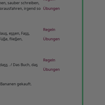
n, sauber schreiben,
vorausfahren, irgend so
Übungen
Regeln
Hau
s
, e
ss
en, Fa
ss
,
Fü
ß
e, flie
ß
en,
Übungen
Regeln
 da
ss
. / Das Buch, da
s
Übungen
i Bananen gekauft.