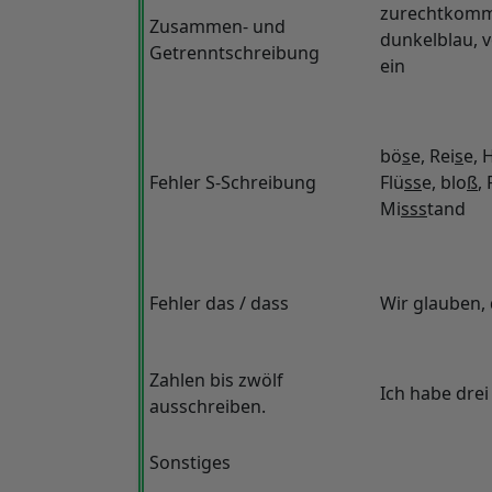
zurechtkomme
Zusammen- und
dunkelblau, 
Getrenntschreibung
ein
bö
s
e, Rei
s
e, 
Fehler S-Schreibung
Flü
ss
e, blo
ß
, 
Mi
sss
tand
Fehler das / dass
Wir glauben,
Zahlen bis zwölf
Ich habe dre
ausschreiben.
Sonstiges