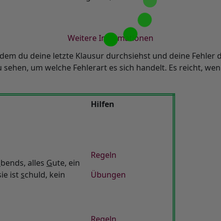
Weitere Informationen
 indem du deine letzte Klausur durchsiehst und deine Fehle
sehen, um welche Fehlerart es sich handelt. Es reicht, wenn
Hilfen
Regeln
a
bends, alles
G
ute, ein
sie ist
s
chuld, kein
Übungen
Regeln