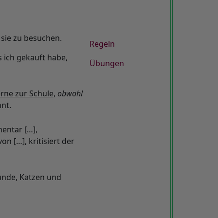
 sie zu besuchen.
Regeln
 ich gekauft habe,
Übungen
erne zur Schule
,
obwohl
nnt.
entar […],
n […], kritisiert der
nde, Katzen und