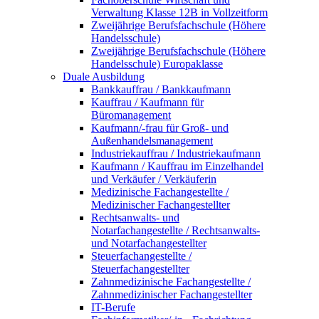
Verwaltung Klasse 12B in Vollzeitform
Zweijährige Berufsfachschule (Höhere
Handelsschule)
Zweijährige Berufsfachschule (Höhere
Handelsschule) Europaklasse
Duale Ausbildung
Bankkauffrau / Bankkaufmann
Kauffrau / Kaufmann für
Büromanagement
Kaufmann/-frau für Groß- und
Außenhandelsmanagement
Industriekauffrau / Industriekaufmann
Kaufmann / Kauffrau im Einzelhandel
und Verkäufer / Verkäuferin
Medizinische Fachangestellte /
Medizinischer Fachangestellter
Rechtsanwalts- und
Notarfachangestellte / Rechtsanwalts-
und Notarfachangestellter
Steuerfachangestellte /
Steuerfachangestellter
Zahnmedizinische Fachangestellte /
Zahnmedizinischer Fachangestellter
IT-Berufe