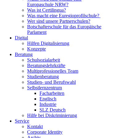
Europaschule NRW?
Was ist Certilingua?
Was macht eine Euregioprofilschule?
Wer sind unsere Partnerschulen?
Botschafterschule für das Europäische
Parlament
Digital
Hilfen Digitalisierung
Konzepte
Beratung
Schulsozialarbeit
Beratungslehrkräfte
Multiprofessionelles Team
Studienberatung
Studien- und Berufswahl
Selbstlernzentrum
Facharbeiten
Englisch
Industrie
SLZ Deutsch
Hilfe bei Diskriminierung
Service
Kontakt
Corporate Identity
Archiv