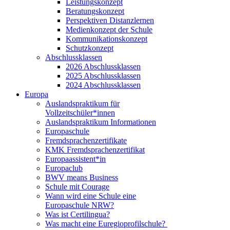
Leistungskonzept
Beratungskonzept
Perspektiven Distanzlernen
Medienkonzept der Schule
Kommunikationskonzept
Schutzkonzept
Abschlussklassen
2026 Abschlussklassen
2025 Abschlussklassen
2024 Abschlussklassen
Europa
Auslandspraktikum für
Vollzeitschüler*innen
Auslandspraktikum Informationen
Europaschule
Fremdsprachenzertifikate
KMK Fremdsprachenzertifikat
Europaassistent*in
Europaclub
BWV means Business
Schule mit Courage
Wann wird eine Schule eine
Europaschule NRW?
Was ist Certilingua?
Was macht eine Euregioprofilschule?