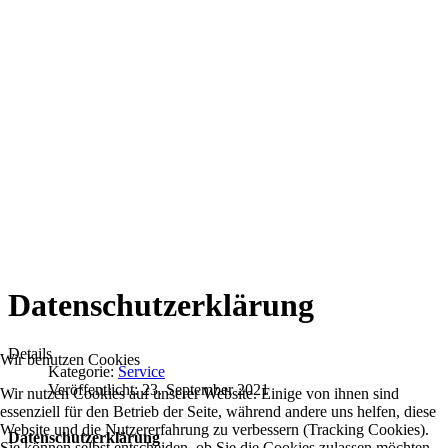
Datenschutzerklärung
Details
Wir benutzen Cookies
Kategorie:
Service
Veröffentlicht: 23. September 2021
Wir nutzen Cookies auf unserer Website. Einige von ihnen sind
essenziell für den Betrieb der Seite, während andere uns helfen, diese
Website und die Nutzererfahrung zu verbessern (Tracking Cookies).
Datenschutzerklärung
Sie können selbst entscheiden, ob Sie die Cookies zulassen möchten.