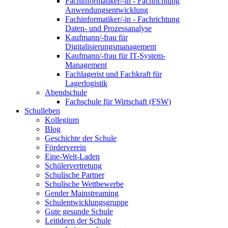
Fachinformatiker/-in - Fachrichtung
Anwendungsentwicklung
Fachinformatiker/-in - Fachrichtung
Daten- und Prozessanalyse
Kaufmann/-frau für
Digitalisierungsmanagement
Kaufmann/-frau für IT-System-
Management
Fachlagerist und Fachkraft für
Lagerlogistik
Abendschule
Fachschule für Wirtschaft (FSW)
Schulleben
Kollegium
Blog
Geschichte der Schule
Förderverein
Eine-Welt-Laden
Schülervertretung
Schulische Partner
Schulische Wettbewerbe
Gender Mainstreaming
Schulentwicklungsgruppe
Gute gesunde Schule
Leitideen der Schule