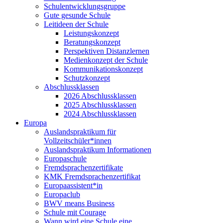
Schulentwicklungsgruppe
Gute gesunde Schule
Leitideen der Schule
Leistungskonzept
Beratungskonzept
Perspektiven Distanzlernen
Medienkonzept der Schule
Kommunikationskonzept
Schutzkonzept
Abschlussklassen
2026 Abschlussklassen
2025 Abschlussklassen
2024 Abschlussklassen
Europa
Auslandspraktikum für
Vollzeitschüler*innen
Auslandspraktikum Informationen
Europaschule
Fremdsprachenzertifikate
KMK Fremdsprachenzertifikat
Europaassistent*in
Europaclub
BWV means Business
Schule mit Courage
Wann wird eine Schule eine