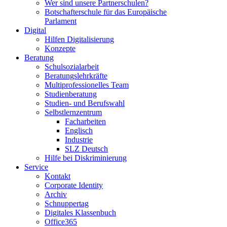
Wer sind unsere Partnerschulen?
Botschafterschule für das Europäische
Parlament
Digital
Hilfen Digitalisierung
Konzepte
Beratung
Schulsozialarbeit
Beratungslehrkräfte
Multiprofessionelles Team
Studienberatung
Studien- und Berufswahl
Selbstlernzentrum
Facharbeiten
Englisch
Industrie
SLZ Deutsch
Hilfe bei Diskriminierung
Service
Kontakt
Corporate Identity
Archiv
Schnuppertag
Digitales Klassenbuch
Office365