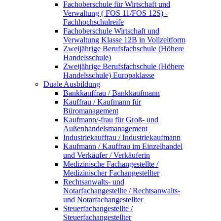
Fachoberschule für Wirtschaft und
Verwaltung ( FOS 11/FOS 12S) -
Fachhochschulreife
Fachoberschule Wirtschaft und
Verwaltung Klasse 12B in Vollzeitform
Zweijährige Berufsfachschule (Höhere
Handelsschule)
Zweijährige Berufsfachschule (Höhere
Handelsschule) Europaklasse
Duale Ausbildung
Bankkauffrau / Bankkaufmann
Kauffrau / Kaufmann für
Büromanagement
Kaufmann/-frau für Groß- und
Außenhandelsmanagement
Industriekauffrau / Industriekaufmann
Kaufmann / Kauffrau im Einzelhandel
und Verkäufer / Verkäuferin
Medizinische Fachangestellte /
Medizinischer Fachangestellter
Rechtsanwalts- und
Notarfachangestellte / Rechtsanwalts-
und Notarfachangestellter
Steuerfachangestellte /
Steuerfachangestellter