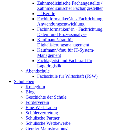
Zahnmedizinische Fachangestellte /
Zahnmedizinischer Fachangestellter
IT-Berufe
Fachinformatiker/-in - Fachrichtung
Anwendungsentwicklung
Fachinformatiker/-in - Fachrichtung
Daten- und Prozessanalyse
Kaufmann/-frau für
Digitalisierungsmanagement
Kaufmann/-frau für IT-System-
Management
Fachlagerist und Fachkraft für
Lagerlogistik
Abendschule
Fachschule für Wirtschaft (FSW)
Schulleben
Kollegium
Blog
Geschichte der Schule
Förderverein
Eine-Welt-Laden
Schülervertretung
Schulische Partner
Schulische Wettbewerbe
Gender Mainstreaming