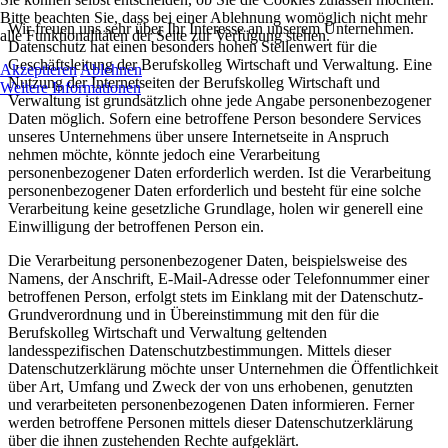
Bitte beachten Sie, dass bei einer Ablehnung womöglich nicht mehr
Wir freuen uns sehr über Ihr Interesse an unserem Unternehmen.
alle Funktionalitäten der Seite zur Verfügung stehen.
Datenschutz hat einen besonders hohen Stellenwert für die
Geschäftsleitung der Berufskolleg Wirtschaft und Verwaltung. Eine
Akzeptieren
Ablehnen
Nutzung der Internetseiten der Berufskolleg Wirtschaft und
Weitere Informationen
Verwaltung ist grundsätzlich ohne jede Angabe personenbezogener
Daten möglich. Sofern eine betroffene Person besondere Services
unseres Unternehmens über unsere Internetseite in Anspruch
nehmen möchte, könnte jedoch eine Verarbeitung
personenbezogener Daten erforderlich werden. Ist die Verarbeitung
personenbezogener Daten erforderlich und besteht für eine solche
Verarbeitung keine gesetzliche Grundlage, holen wir generell eine
Einwilligung der betroffenen Person ein.
Die Verarbeitung personenbezogener Daten, beispielsweise des
Namens, der Anschrift, E-Mail-Adresse oder Telefonnummer einer
betroffenen Person, erfolgt stets im Einklang mit der Datenschutz-
Grundverordnung und in Übereinstimmung mit den für die
Berufskolleg Wirtschaft und Verwaltung geltenden
landesspezifischen Datenschutzbestimmungen. Mittels dieser
Datenschutzerklärung möchte unser Unternehmen die Öffentlichkeit
über Art, Umfang und Zweck der von uns erhobenen, genutzten
und verarbeiteten personenbezogenen Daten informieren. Ferner
werden betroffene Personen mittels dieser Datenschutzerklärung
über die ihnen zustehenden Rechte aufgeklärt.