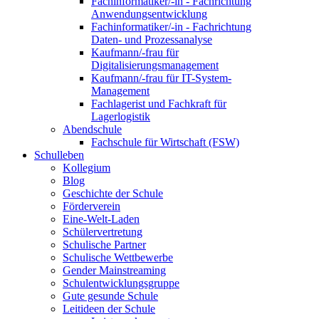
Fachinformatiker/-in - Fachrichtung
Anwendungsentwicklung
Fachinformatiker/-in - Fachrichtung
Daten- und Prozessanalyse
Kaufmann/-frau für
Digitalisierungsmanagement
Kaufmann/-frau für IT-System-
Management
Fachlagerist und Fachkraft für
Lagerlogistik
Abendschule
Fachschule für Wirtschaft (FSW)
Schulleben
Kollegium
Blog
Geschichte der Schule
Förderverein
Eine-Welt-Laden
Schülervertretung
Schulische Partner
Schulische Wettbewerbe
Gender Mainstreaming
Schulentwicklungsgruppe
Gute gesunde Schule
Leitideen der Schule