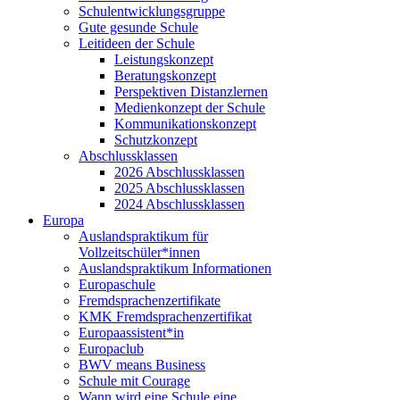
Schulentwicklungsgruppe
Gute gesunde Schule
Leitideen der Schule
Leistungskonzept
Beratungskonzept
Perspektiven Distanzlernen
Medienkonzept der Schule
Kommunikationskonzept
Schutzkonzept
Abschlussklassen
2026 Abschlussklassen
2025 Abschlussklassen
2024 Abschlussklassen
Europa
Auslandspraktikum für
Vollzeitschüler*innen
Auslandspraktikum Informationen
Europaschule
Fremdsprachenzertifikate
KMK Fremdsprachenzertifikat
Europaassistent*in
Europaclub
BWV means Business
Schule mit Courage
Wann wird eine Schule eine