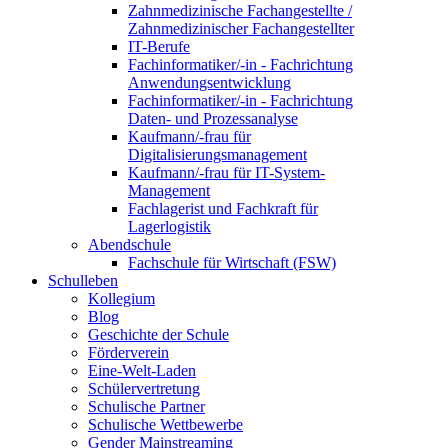
Zahnmedizinische Fachangestellte /
Zahnmedizinischer Fachangestellter
IT-Berufe
Fachinformatiker/-in - Fachrichtung
Anwendungsentwicklung
Fachinformatiker/-in - Fachrichtung
Daten- und Prozessanalyse
Kaufmann/-frau für
Digitalisierungsmanagement
Kaufmann/-frau für IT-System-
Management
Fachlagerist und Fachkraft für
Lagerlogistik
Abendschule
Fachschule für Wirtschaft (FSW)
Schulleben
Kollegium
Blog
Geschichte der Schule
Förderverein
Eine-Welt-Laden
Schülervertretung
Schulische Partner
Schulische Wettbewerbe
Gender Mainstreaming