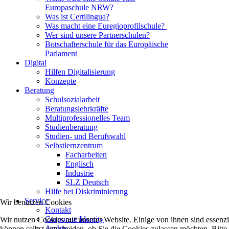
Europaschule NRW?
Was ist Certilingua?
Was macht eine Euregioprofilschule?
Wer sind unsere Partnerschulen?
Botschafterschule für das Europäische
Parlament
Digital
Hilfen Digitalisierung
Konzepte
Beratung
Schulsozialarbeit
Beratungslehrkräfte
Multiprofessionelles Team
Studienberatung
Studien- und Berufswahl
Selbstlernzentrum
Facharbeiten
Englisch
Industrie
SLZ Deutsch
Hilfe bei Diskriminierung
Service
Wir benutzen Cookies
Kontakt
Corporate Identity
Wir nutzen Cookies auf unserer Website. Einige von ihnen sind essenzi
Archiv
können selbst entscheiden, ob Sie die Cookies zulassen möchten. Bitte