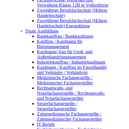
Verwaltung Klasse 12B in Vollzeitform
Zweijährige Berufsfachschule (Höhere
Handelsschule)
Zweijährige Berufsfachschule (Höhere
Handelsschule) Europaklasse
Duale Ausbildung
Bankkauffrau / Bankkaufmann
Kauffrau / Kaufmann für
Büromanagement
Kaufmann/-frau für Groß- und
Außenhandelsmanagement
Industriekauffrau / Industriekaufmann
Kaufmann / Kauffrau im Einzelhandel
und Verkäufer / Verkäuferin
Medizinische Fachangestellte /
Medizinischer Fachangestellter
Rechtsanwalts- und
Notarfachangestellte / Rechtsanwalts-
und Notarfachangestellter
Steuerfachangestellte /
Steuerfachangestellter
Zahnmedizinische Fachangestellte /
Zahnmedizinischer Fachangestellter
IT-Berufe