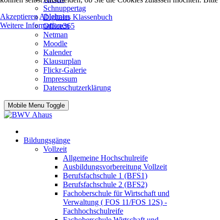
Schnuppertag
Akzeptieren
Ablehnen
Digitales Klassenbuch
Weitere Informationen
Office365
Netman
Moodle
Kalender
Klausurplan
Flickr-Galerie
Impressum
Datenschutzerklärung
Mobile Menu Toggle
Bildungsgänge
Vollzeit
Allgemeine Hochschulreife
Ausbildungsvorbereitung Vollzeit
Berufsfachschule 1 (BFS1)
Berufsfachschule 2 (BFS2)
Fachoberschule für Wirtschaft und
Verwaltung ( FOS 11/FOS 12S) -
Fachhochschulreife
Fachoberschule Wirtschaft und