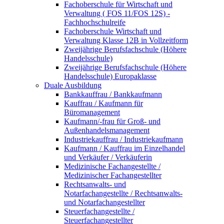
Fachoberschule für Wirtschaft und
Verwaltung ( FOS 11/FOS 12S) -
Fachhochschulreife
Fachoberschule Wirtschaft und
Verwaltung Klasse 12B in Vollzeitform
Zweijährige Berufsfachschule (Höhere
Handelsschule)
Zweijährige Berufsfachschule (Höhere
Handelsschule) Europaklasse
Duale Ausbildung
Bankkauffrau / Bankkaufmann
Kauffrau / Kaufmann für
Büromanagement
Kaufmann/-frau für Groß- und
Außenhandelsmanagement
Industriekauffrau / Industriekaufmann
Kaufmann / Kauffrau im Einzelhandel
und Verkäufer / Verkäuferin
Medizinische Fachangestellte /
Medizinischer Fachangestellter
Rechtsanwalts- und
Notarfachangestellte / Rechtsanwalts-
und Notarfachangestellter
Steuerfachangestellte /
Steuerfachangestellter