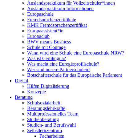
Auslandspraktikum für Vollzeitschüler*innen
Auslandspraktikum Informationen
Europaschule
Fremdsprachenzertifikate
KMK Fremdsprachenzertifikat
Europaassistent*in
Europaclub
BWV means Business
Schule mit Courage
Wann wird eine Schule eine Europaschule NRW?
Was ist Certilingua?
Was macht eine Euregioprofilschule?
Wer sind unsere Partnerschulen?
Botschafterschule für das Europäische Parlament
Digital
Hilfen Digitalisierung
Konzepte
Beratung
Schulsozialarbeit
Beratungslehrkräfte
Multiprofessionelles Team
Studienberatung
Studien- und Berufswahl
Selbstlernzentrum
Facharbeiten