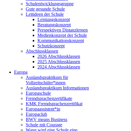
Schulentwicklungsgruppe
Gute gesunde Schule
Leitideen der Schule
Leistungskonzept
Beratungskonzept
Perspektiven Distanzlernen
Medienkonzept der Schule
Kommunikationskonzept
Schutzkonzept
Abschlussklassen
2026 Abschlussklassen
2025 Abschlussklassen
2024 Abschlussklassen
Europa
Auslandspraktikum für
Vollzeitschüler*innen
Auslandspraktikum Informationen
Europaschule
Fremdsprachenzertifikate
KMK Fremdsprachenzertifikat
Europaassistent*in
Europaclub
BWV means Business
Schule mit Courage
Wann wird eine Schule eine