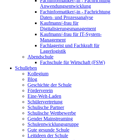
Fachinformatiker/-in - Fachrichtung
Anwendungsentwicklung
Fachinformatiker/-in - Fachrichtung
Daten- und Prozessanalyse
Kaufmann/-frau für
Digitalisierungsmanagement
Kaufmann/-frau für IT-System-
Management
Fachlagerist und Fachkraft für
Lagerlogistik
Abendschule
Fachschule für Wirtschaft (FSW)
Schulleben
Kollegium
Blog
Geschichte der Schule
Förderverein
Eine-Welt-Laden
Schülervertretung
Schulische Partner
Schulische Wettbewerbe
Gender Mainstreaming
Schulentwicklungsgruppe
Gute gesunde Schule
Leitideen der Schule