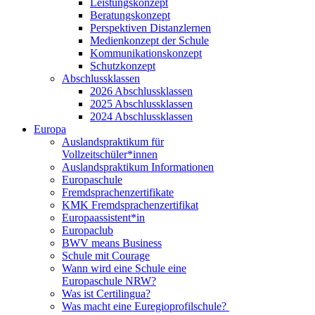
Leistungskonzept
Beratungskonzept
Perspektiven Distanzlernen
Medienkonzept der Schule
Kommunikationskonzept
Schutzkonzept
Abschlussklassen
2026 Abschlussklassen
2025 Abschlussklassen
2024 Abschlussklassen
Europa
Auslandspraktikum für
Vollzeitschüler*innen
Auslandspraktikum Informationen
Europaschule
Fremdsprachenzertifikate
KMK Fremdsprachenzertifikat
Europaassistent*in
Europaclub
BWV means Business
Schule mit Courage
Wann wird eine Schule eine
Europaschule NRW?
Was ist Certilingua?
Was macht eine Euregioprofilschule?