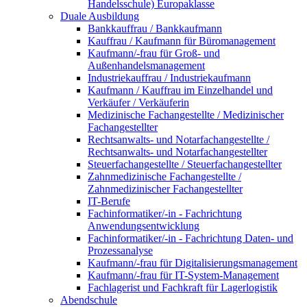
Handelsschule) Europaklasse
Duale Ausbildung
Bankkauffrau / Bankkaufmann
Kauffrau / Kaufmann für Büromanagement
Kaufmann/-frau für Groß- und
Außenhandelsmanagement
Industriekauffrau / Industriekaufmann
Kaufmann / Kauffrau im Einzelhandel und
Verkäufer / Verkäuferin
Medizinische Fachangestellte / Medizinischer
Fachangestellter
Rechtsanwalts- und Notarfachangestellte /
Rechtsanwalts- und Notarfachangestellter
Steuerfachangestellte / Steuerfachangestellter
Zahnmedizinische Fachangestellte /
Zahnmedizinischer Fachangestellter
IT-Berufe
Fachinformatiker/-in - Fachrichtung
Anwendungsentwicklung
Fachinformatiker/-in - Fachrichtung Daten- und
Prozessanalyse
Kaufmann/-frau für Digitalisierungsmanagement
Kaufmann/-frau für IT-System-Management
Fachlagerist und Fachkraft für Lagerlogistik
Abendschule