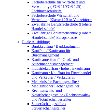
Fachoberschule für Wirtschaft und
Verwaltung ( FOS 11/FOS 12S) -
Fachhochschulreife
Fachoberschule Wirtschaft und
Verwaltung Klasse 12B in Vollzeitform
Zweijährige Berufsfachschule (Höhere
Handelsschule)
Zweijährige Berufsfachschule (Höhere
Handelsschule) Europaklasse
Duale Ausbildung
Bankkauffrau / Bankkaufmann
Kauffrau / Kaufmann für
Büromanagement
Kaufmann/-frau für Groß- und
Außenhandelsmanagement
Industriekauffrau / Industriekaufmann
Kaufmann / Kauffrau im Einzelhandel
und Verkäufer / Verkäuferin
Medizinische Fachangestellte /
Medizinischer Fachangestellter
Rechtsanwalts- und
Notarfachangestellte / Rechtsanwalts-
und Notarfachangestellter
Steuerfachangestellte /
Steuerfachangestellter