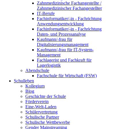
Zahnmedizinische Fachangestellte /
Zahnmedizinischer Fachangestellter
IT-Berufe
Fachinformatiker/-in - Fachrichtung
Anwendungsentwicklung
Fachinformatiker/-in - Fachrichtung
Daten- und Prozessanalyse
Kaufmann/-frau für
Digitalisierungsmanagement
Kaufmann/-frau für IT-System-
Management
Fachlagerist und Fachkraft für
Lagerlogistik
Abendschule
Fachschule für Wirtschaft (FSW)
Schulleben
Kollegium
Blog
Geschichte der Schule
Förderverein
Eine-Welt-Laden
Schülervertretung
Schulische Partner
Schulische Wettbewerbe
Gender Mainstreaming