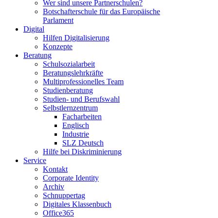
Wer sind unsere Partnerschulen?
Botschafterschule für das Europäische
Parlament
Digital
Hilfen Digitalisierung
Konzepte
Beratung
Schulsozialarbeit
Beratungslehrkräfte
Multiprofessionelles Team
Studienberatung
Studien- und Berufswahl
Selbstlernzentrum
Facharbeiten
Englisch
Industrie
SLZ Deutsch
Hilfe bei Diskriminierung
Service
Kontakt
Corporate Identity
Archiv
Schnuppertag
Digitales Klassenbuch
Office365