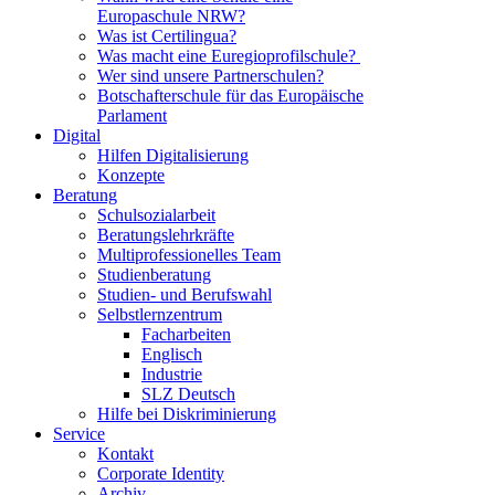
Europaschule NRW?
Was ist Certilingua?
Was macht eine Euregioprofilschule?
Wer sind unsere Partnerschulen?
Botschafterschule für das Europäische
Parlament
Digital
Hilfen Digitalisierung
Konzepte
Beratung
Schulsozialarbeit
Beratungslehrkräfte
Multiprofessionelles Team
Studienberatung
Studien- und Berufswahl
Selbstlernzentrum
Facharbeiten
Englisch
Industrie
SLZ Deutsch
Hilfe bei Diskriminierung
Service
Kontakt
Corporate Identity
Archiv