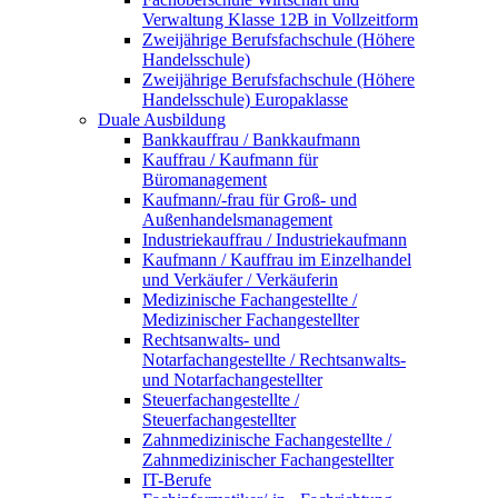
Verwaltung Klasse 12B in Vollzeitform
Zweijährige Berufsfachschule (Höhere
Handelsschule)
Zweijährige Berufsfachschule (Höhere
Handelsschule) Europaklasse
Duale Ausbildung
Bankkauffrau / Bankkaufmann
Kauffrau / Kaufmann für
Büromanagement
Kaufmann/-frau für Groß- und
Außenhandelsmanagement
Industriekauffrau / Industriekaufmann
Kaufmann / Kauffrau im Einzelhandel
und Verkäufer / Verkäuferin
Medizinische Fachangestellte /
Medizinischer Fachangestellter
Rechtsanwalts- und
Notarfachangestellte / Rechtsanwalts-
und Notarfachangestellter
Steuerfachangestellte /
Steuerfachangestellter
Zahnmedizinische Fachangestellte /
Zahnmedizinischer Fachangestellter
IT-Berufe