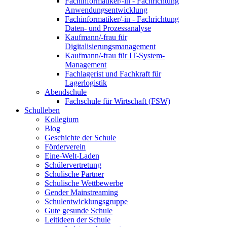
Fachinformatiker/-in - Fachrichtung
Anwendungsentwicklung
Fachinformatiker/-in - Fachrichtung
Daten- und Prozessanalyse
Kaufmann/-frau für
Digitalisierungsmanagement
Kaufmann/-frau für IT-System-
Management
Fachlagerist und Fachkraft für
Lagerlogistik
Abendschule
Fachschule für Wirtschaft (FSW)
Schulleben
Kollegium
Blog
Geschichte der Schule
Förderverein
Eine-Welt-Laden
Schülervertretung
Schulische Partner
Schulische Wettbewerbe
Gender Mainstreaming
Schulentwicklungsgruppe
Gute gesunde Schule
Leitideen der Schule