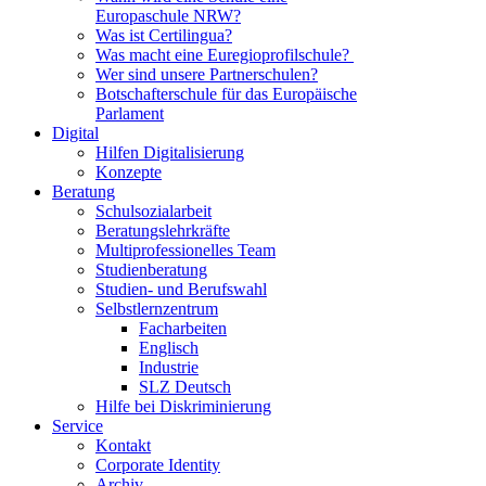
Europaschule NRW?
Was ist Certilingua?
Was macht eine Euregioprofilschule?
Wer sind unsere Partnerschulen?
Botschafterschule für das Europäische
Parlament
Digital
Hilfen Digitalisierung
Konzepte
Beratung
Schulsozialarbeit
Beratungslehrkräfte
Multiprofessionelles Team
Studienberatung
Studien- und Berufswahl
Selbstlernzentrum
Facharbeiten
Englisch
Industrie
SLZ Deutsch
Hilfe bei Diskriminierung
Service
Kontakt
Corporate Identity
Archiv