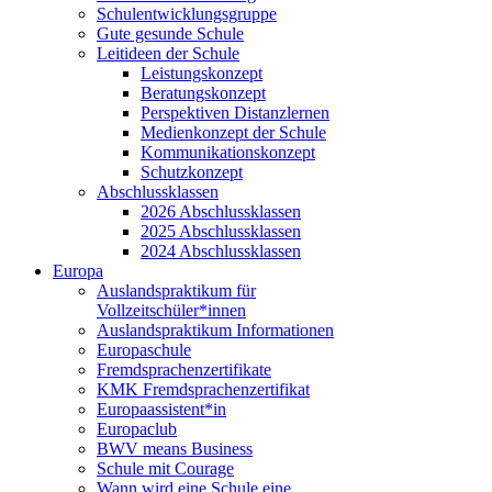
Schulentwicklungsgruppe
Gute gesunde Schule
Leitideen der Schule
Leistungskonzept
Beratungskonzept
Perspektiven Distanzlernen
Medienkonzept der Schule
Kommunikationskonzept
Schutzkonzept
Abschlussklassen
2026 Abschlussklassen
2025 Abschlussklassen
2024 Abschlussklassen
Europa
Auslandspraktikum für
Vollzeitschüler*innen
Auslandspraktikum Informationen
Europaschule
Fremdsprachenzertifikate
KMK Fremdsprachenzertifikat
Europaassistent*in
Europaclub
BWV means Business
Schule mit Courage
Wann wird eine Schule eine