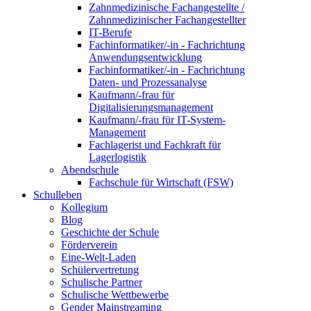
Zahnmedizinische Fachangestellte /
Zahnmedizinischer Fachangestellter
IT-Berufe
Fachinformatiker/-in - Fachrichtung
Anwendungsentwicklung
Fachinformatiker/-in - Fachrichtung
Daten- und Prozessanalyse
Kaufmann/-frau für
Digitalisierungsmanagement
Kaufmann/-frau für IT-System-
Management
Fachlagerist und Fachkraft für
Lagerlogistik
Abendschule
Fachschule für Wirtschaft (FSW)
Schulleben
Kollegium
Blog
Geschichte der Schule
Förderverein
Eine-Welt-Laden
Schülervertretung
Schulische Partner
Schulische Wettbewerbe
Gender Mainstreaming