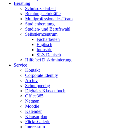
Beratung
Schulsozialarbeit
Beratungslehrkräfte
Multiprofessionelles Team
Studienberatung
Studien- und Berufswahl
Selbstlernzentrum
Facharbeiten
Englisch
Industrie
SLZ Deutsch
Hilfe bei Diskriminierung
Service
Kontakt
Corporate Identity
Archiv
Schnuppertag
Digitales Klassenbuch
Office365
Netman
Moodle
Kalender
Klausurplan
Flickr-Galerie
Impressum