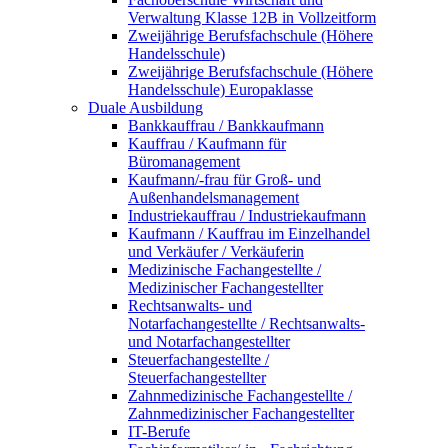
Verwaltung Klasse 12B in Vollzeitform
Zweijährige Berufsfachschule (Höhere
Handelsschule)
Zweijährige Berufsfachschule (Höhere
Handelsschule) Europaklasse
Duale Ausbildung
Bankkauffrau / Bankkaufmann
Kauffrau / Kaufmann für
Büromanagement
Kaufmann/-frau für Groß- und
Außenhandelsmanagement
Industriekauffrau / Industriekaufmann
Kaufmann / Kauffrau im Einzelhandel
und Verkäufer / Verkäuferin
Medizinische Fachangestellte /
Medizinischer Fachangestellter
Rechtsanwalts- und
Notarfachangestellte / Rechtsanwalts-
und Notarfachangestellter
Steuerfachangestellte /
Steuerfachangestellter
Zahnmedizinische Fachangestellte /
Zahnmedizinischer Fachangestellter
IT-Berufe