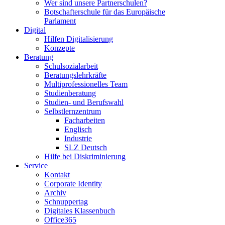
Wer sind unsere Partnerschulen?
Botschafterschule für das Europäische
Parlament
Digital
Hilfen Digitalisierung
Konzepte
Beratung
Schulsozialarbeit
Beratungslehrkräfte
Multiprofessionelles Team
Studienberatung
Studien- und Berufswahl
Selbstlernzentrum
Facharbeiten
Englisch
Industrie
SLZ Deutsch
Hilfe bei Diskriminierung
Service
Kontakt
Corporate Identity
Archiv
Schnuppertag
Digitales Klassenbuch
Office365