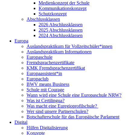
Medienkonzept der Schule
Kommunikationskonzept
Schutzkonzept
Abschlussklassen
2026 Abschlussklassen
2025 Abschlussklassen
2024 Abschlussklassen
Europa
Auslandspraktikum für Vollzeitschüler*innen
Auslandspraktikum Informationen
Europaschule
Fremdsprachenzertifikate
KMK Fremdsprachenzertifikat
Europaassistent*in
Europaclub
BWV means Business
Schule mit Courage
Wann wird eine Schule eine Europaschule NRW?
Was ist Certilingua?
Was macht eine Euregioprofilschule?
Wer sind unsere Partnerschulen?
Botschafterschule für das Europäische Parlament
Digital
Hilfen Digitalisierung
Konzepte