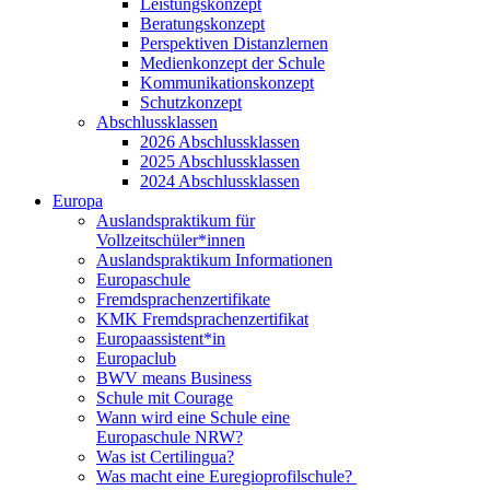
Leistungskonzept
Beratungskonzept
Perspektiven Distanzlernen
Medienkonzept der Schule
Kommunikationskonzept
Schutzkonzept
Abschlussklassen
2026 Abschlussklassen
2025 Abschlussklassen
2024 Abschlussklassen
Europa
Auslandspraktikum für
Vollzeitschüler*innen
Auslandspraktikum Informationen
Europaschule
Fremdsprachenzertifikate
KMK Fremdsprachenzertifikat
Europaassistent*in
Europaclub
BWV means Business
Schule mit Courage
Wann wird eine Schule eine
Europaschule NRW?
Was ist Certilingua?
Was macht eine Euregioprofilschule?