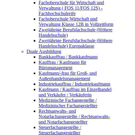
Fachoberschule für Wirtschaft und
Verwaltung ( FOS 11/FOS 12S) -
Fachhochschulreife
Fachoberschule Wirtschaft und
Verwaltung Klasse 12B in Vollzeitform
Zweijährige Berufsfachschule (Höhere
Handelsschule)
Zweijährige Berufsfachschule (Höhere
Handelsschule) Europaklasse
Duale Ausbildung
Bankkauffrau / Bankkaufmann
Kauffrau / Kaufmann für
Büromanagement
Kaufmann/-frau für Groß- und
Außenhandelsmanagement
Industriekauffrau / Industriekaufmann
Kaufmann / Kauffrau im Einzelhandel
und Verkäufer / Verkäuferin
Medizinische Fachangestellte /
Medizinischer Fachangestellter
Rechtsanwalts- und
Notarfachangestellte / Rechtsanwalts-
und Notarfachangestellter
Steuerfachangestellte /
Steuerfachangestellter