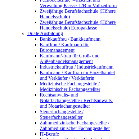
Verwaltung Klasse 12B in Vollzeitform
Zweijährige Berufsfachschule (Höhere
Handelsschule)
Zweijährige Berufsfachschule (Höhere
Handelsschule) Europaklasse
Duale Ausbildung
Bankkauffrau / Bankkaufmann
Kauffrau / Kaufmann für
Büromanagement
Kaufmann/-frau für Groß- und
Außenhandelsmanagement
Industriekauffrau / Industriekaufmann
Kaufmann / Kauffrau im Einzelhandel
und Verkäufer / Verkäuferin
Medizinische Fachangestellte /
Medizinischer Fachangestellter
Rechtsanwalts- und
Notarfachangestellte / Rechtsanwalts-
und Notarfachangestellter
Steuerfachangestellte /
Steuerfachangestellter
Zahnmedizinische Fachangestellte /
Zahnmedizinischer Fachangestellter
IT-Berufe