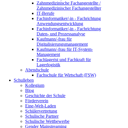
Zahnmedizinische Fachangestellte /
Zahnmedizinischer Fachangestellter
IT-Berufe
Fachinformatiker/-in - Fachrichtung
Anwendungsentwicklung
Fachinformatiker/-in - Fachrichtung
Daten- und Prozessanalyse
Kaufmann/-frau für
Digitalisierungsmanagement
Kaufmann/-frau für IT-System-
Management
Fachlagerist und Fachkraft für
Lagerlogistik
Abendschule
Fachschule für Wirtschaft (FSW)
Schulleben
Kollegium
Blog
Geschichte der Schule
Förderverein
Eine-Welt-Laden
Schülervertretung
Schulische Partner
Schulische Wettbewerbe
Gender Mainstreaming