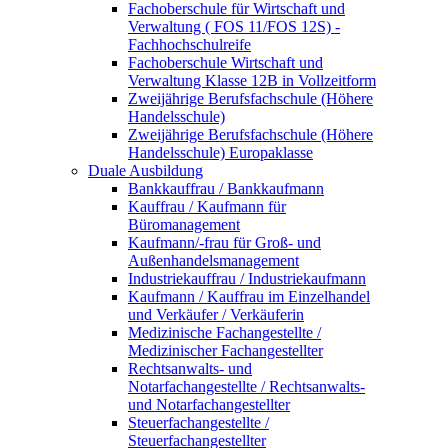
Fachoberschule für Wirtschaft und
Verwaltung ( FOS 11/FOS 12S) -
Fachhochschulreife
Fachoberschule Wirtschaft und
Verwaltung Klasse 12B in Vollzeitform
Zweijährige Berufsfachschule (Höhere
Handelsschule)
Zweijährige Berufsfachschule (Höhere
Handelsschule) Europaklasse
Duale Ausbildung
Bankkauffrau / Bankkaufmann
Kauffrau / Kaufmann für
Büromanagement
Kaufmann/-frau für Groß- und
Außenhandelsmanagement
Industriekauffrau / Industriekaufmann
Kaufmann / Kauffrau im Einzelhandel
und Verkäufer / Verkäuferin
Medizinische Fachangestellte /
Medizinischer Fachangestellter
Rechtsanwalts- und
Notarfachangestellte / Rechtsanwalts-
und Notarfachangestellter
Steuerfachangestellte /
Steuerfachangestellter