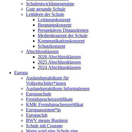
Schulentwicklungsgruppe
Gute gesunde Schule
Leitideen der Schule
Leistungskonzept
Beratungskonzept
Perspektiven Distanzlernen
Medienkonzept der Schule
Kommunikationskonzept
Schutzkonzept
Abschlussklassen
2026 Abschlussklassen
2025 Abschlussklassen
2024 Abschlussklassen
Europa
Auslandspraktikum für
Vollzeitschüler*innen
Auslandspraktikum Informationen
Europaschule
Fremdsprachenzertifikate
KMK Fremdsprachenzertifikat
Europaassistent*in
Europaclub
BWV means Business
Schule mit Courage
Wann wird eine Schule eine