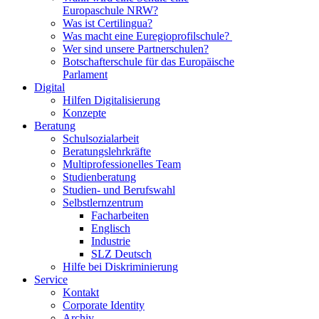
Europaschule NRW?
Was ist Certilingua?
Was macht eine Euregioprofilschule?
Wer sind unsere Partnerschulen?
Botschafterschule für das Europäische
Parlament
Digital
Hilfen Digitalisierung
Konzepte
Beratung
Schulsozialarbeit
Beratungslehrkräfte
Multiprofessionelles Team
Studienberatung
Studien- und Berufswahl
Selbstlernzentrum
Facharbeiten
Englisch
Industrie
SLZ Deutsch
Hilfe bei Diskriminierung
Service
Kontakt
Corporate Identity
Archiv