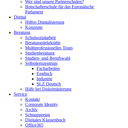
Wer sind unsere Partnerschulen?
Botschafterschule für das Europäische
Parlament
Digital
Hilfen Digitalisierung
Konzepte
Beratung
Schulsozialarbeit
Beratungslehrkräfte
Multiprofessionelles Team
Studienberatung
Studien- und Berufswahl
Selbstlernzentrum
Facharbeiten
Englisch
Industrie
SLZ Deutsch
Hilfe bei Diskriminierung
Service
Kontakt
Corporate Identity
Archiv
Schnuppertag
Digitales Klassenbuch
Office365