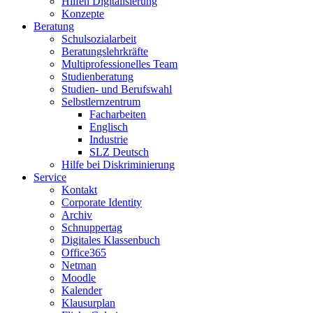
Hilfen Digitalisierung
Konzepte
Beratung
Schulsozialarbeit
Beratungslehrkräfte
Multiprofessionelles Team
Studienberatung
Studien- und Berufswahl
Selbstlernzentrum
Facharbeiten
Englisch
Industrie
SLZ Deutsch
Hilfe bei Diskriminierung
Service
Kontakt
Corporate Identity
Archiv
Schnuppertag
Digitales Klassenbuch
Office365
Netman
Moodle
Kalender
Klausurplan