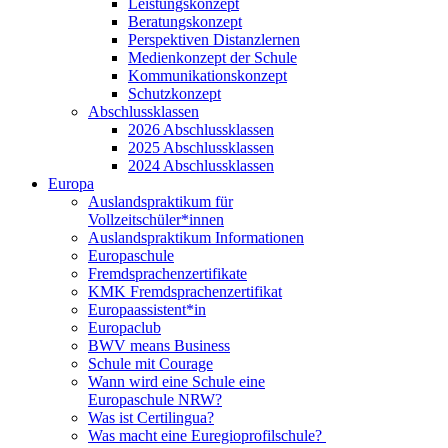
Leistungskonzept
Beratungskonzept
Perspektiven Distanzlernen
Medienkonzept der Schule
Kommunikationskonzept
Schutzkonzept
Abschlussklassen
2026 Abschlussklassen
2025 Abschlussklassen
2024 Abschlussklassen
Europa
Auslandspraktikum für
Vollzeitschüler*innen
Auslandspraktikum Informationen
Europaschule
Fremdsprachenzertifikate
KMK Fremdsprachenzertifikat
Europaassistent*in
Europaclub
BWV means Business
Schule mit Courage
Wann wird eine Schule eine
Europaschule NRW?
Was ist Certilingua?
Was macht eine Euregioprofilschule?