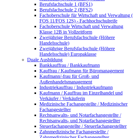
Berufsfachschule 1 (BFS1)
Berufsfachschule 2 (BFS2)
Fachoberschule für Wirtschaft und Verwaltung (
FOS 11/FOS 12S) - Fachhochschulreife
Fachoberschule Wirtschaft und Verwaltung
Klasse 12B in Vollzeitform
Zweijährige Berufsfachschule (Höhere
Handelsschule)
Zweijährige Berufsfachschule (Höhere
Handelsschule) Europaklasse
Duale Ausbildung
Bankkauffrau / Bankkaufmann
Kauffrau / Kaufmann für Büromanagement
Kaufmann/-frau für Groß- und
Außenhandelsmanagement
Industriekauffrau / Industriekaufmann
Kaufmann / Kauffrau im Einzelhandel und
Verkäufer / Verkäuferin
Medizinische Fachangestellte / Medizinischer
Fachangestellter
Rechtsanwalts- und Notarfachangestellte /
Rechtsanwalts- und Notarfachangestellter
Steuerfachangestellte / Steuerfachangestellter
Zahnmedizinische Fachangestellte /
Zahnmedizinischer Fachangestellter