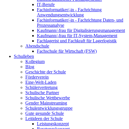
IT-Berufe
Fachinformatiker/-in - Fachrichtung
Anwendungsentwicklung
Fachinformatiker/-in - Fachrichtung Daten- und
Prozessanalyse
Kaufmann/-frau für Digitalisierungsmanagement
Kaufmann/-frau für IT-System-Management
Fachlagerist und Fachkraft für Lagerlogistik
Abendschule
Fachschule für Wirtschaft (FSW)
Schulleben
Kollegium
Blog
Geschichte der Schule
Förderverein
Eine-Welt-Laden
Schülervertretung
Schulische Partner
Schulische Wettbewerbe
Gender Mainstreaming
Schulentwicklungsgruppe
Gute gesunde Schule
Leitideen der Schule
Leistungskonzept
Beratungskonzept