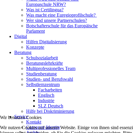
Europaschule NRW?
Was ist Certilingua?
Was macht eine Euregioprofilschule?
Wer sind unsere Partnerschulen?
Botschafterschule für das Europäische
Parlament
Digital
Hilfen Digitalisierung
Konzepte
Beratung
Schulsozialarbeit
Beratungslehrkräfte
Multiprofessionelles Team
Studienberatung
Studien- und Berufswahl
Selbstlernzentrum
Facharbeiten
Englisch
Industrie
SLZ Deutsch
Hilfe bei Diskriminierung
Service
Wir benutzen Cookies
Kontakt
Corporate Identity
Wir nutzen Cookies auf unserer Website. Einige von ihnen sind essenzi
Archiv
können selbst entscheiden, ob Sie die Cookies zulassen möchten. Bitte