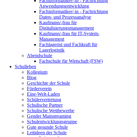
Fachinformatiker/-in - Fachrichtung
Anwendungsentwicklung
Fachinformatiker/-in - Fachrichtung
Daten- und Prozessanalyse
Kaufmann/-frau für
Digitalisierungsmanagement
Kaufmann/-frau für IT-System-
Management
Fachlagerist und Fachkraft für
Lagerlogistik
Abendschule
Fachschule für Wirtschaft (FSW)
Schulleben
Kollegium
Blog
Geschichte der Schule
Förderverein
Eine-Welt-Laden
Schülervertretung
Schulische Partner
Schulische Wettbewerbe
Gender Mainstreaming
Schulentwicklungsgruppe
Gute gesunde Schule
Leitideen der Schule