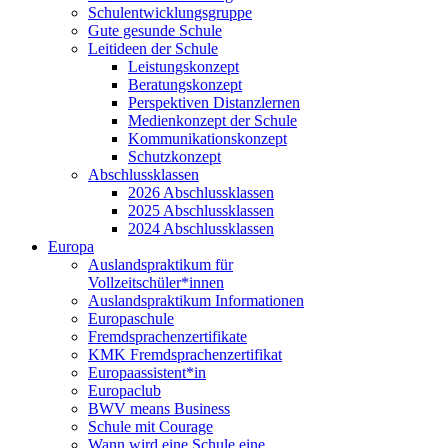
Schulentwicklungsgruppe
Gute gesunde Schule
Leitideen der Schule
Leistungskonzept
Beratungskonzept
Perspektiven Distanzlernen
Medienkonzept der Schule
Kommunikationskonzept
Schutzkonzept
Abschlussklassen
2026 Abschlussklassen
2025 Abschlussklassen
2024 Abschlussklassen
Europa
Auslandspraktikum für
Vollzeitschüler*innen
Auslandspraktikum Informationen
Europaschule
Fremdsprachenzertifikate
KMK Fremdsprachenzertifikat
Europaassistent*in
Europaclub
BWV means Business
Schule mit Courage
Wann wird eine Schule eine