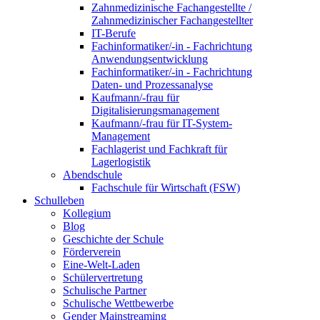
Zahnmedizinische Fachangestellte /
Zahnmedizinischer Fachangestellter
IT-Berufe
Fachinformatiker/-in - Fachrichtung
Anwendungsentwicklung
Fachinformatiker/-in - Fachrichtung
Daten- und Prozessanalyse
Kaufmann/-frau für
Digitalisierungsmanagement
Kaufmann/-frau für IT-System-
Management
Fachlagerist und Fachkraft für
Lagerlogistik
Abendschule
Fachschule für Wirtschaft (FSW)
Schulleben
Kollegium
Blog
Geschichte der Schule
Förderverein
Eine-Welt-Laden
Schülervertretung
Schulische Partner
Schulische Wettbewerbe
Gender Mainstreaming