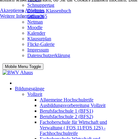
Schnuppertag
Akzeptieren
Ablehnen
Digitales Klassenbuch
Weitere Informationen
Office365
Netman
Moodle
Kalender
Klausurplan
Flickr-Galerie
Impressum
Datenschutzerklärung
Mobile Menu Toggle
Bildungsgänge
Vollzeit
Allgemeine Hochschulreife
Ausbildungsvorbereitung Vollzeit
Berufsfachschule 1 (BFS1)
Berufsfachschule 2 (BFS2)
Fachoberschule für Wirtschaft und
Verwaltung ( FOS 11/FOS 12S) -
Fachhochschulreife
Fachoberschule Wirtschaft und