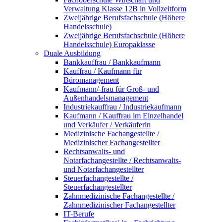
Verwaltung Klasse 12B in Vollzeitform
Zweijährige Berufsfachschule (Höhere
Handelsschule)
Zweijährige Berufsfachschule (Höhere
Handelsschule) Europaklasse
Duale Ausbildung
Bankkauffrau / Bankkaufmann
Kauffrau / Kaufmann für
Büromanagement
Kaufmann/-frau für Groß- und
Außenhandelsmanagement
Industriekauffrau / Industriekaufmann
Kaufmann / Kauffrau im Einzelhandel
und Verkäufer / Verkäuferin
Medizinische Fachangestellte /
Medizinischer Fachangestellter
Rechtsanwalts- und
Notarfachangestellte / Rechtsanwalts-
und Notarfachangestellter
Steuerfachangestellte /
Steuerfachangestellter
Zahnmedizinische Fachangestellte /
Zahnmedizinischer Fachangestellter
IT-Berufe