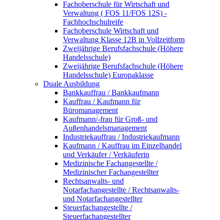
Fachoberschule für Wirtschaft und
Verwaltung ( FOS 11/FOS 12S) -
Fachhochschulreife
Fachoberschule Wirtschaft und
Verwaltung Klasse 12B in Vollzeitform
Zweijährige Berufsfachschule (Höhere
Handelsschule)
Zweijährige Berufsfachschule (Höhere
Handelsschule) Europaklasse
Duale Ausbildung
Bankkauffrau / Bankkaufmann
Kauffrau / Kaufmann für
Büromanagement
Kaufmann/-frau für Groß- und
Außenhandelsmanagement
Industriekauffrau / Industriekaufmann
Kaufmann / Kauffrau im Einzelhandel
und Verkäufer / Verkäuferin
Medizinische Fachangestellte /
Medizinischer Fachangestellter
Rechtsanwalts- und
Notarfachangestellte / Rechtsanwalts-
und Notarfachangestellter
Steuerfachangestellte /
Steuerfachangestellter