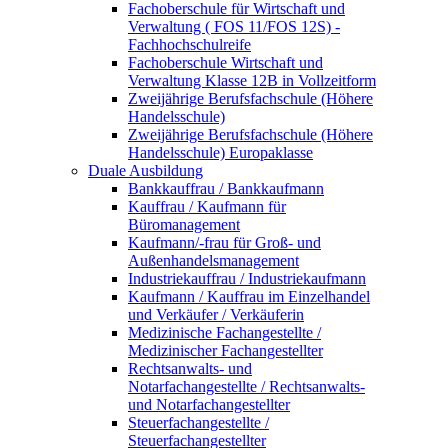
Fachoberschule für Wirtschaft und
Verwaltung ( FOS 11/FOS 12S) -
Fachhochschulreife
Fachoberschule Wirtschaft und
Verwaltung Klasse 12B in Vollzeitform
Zweijährige Berufsfachschule (Höhere
Handelsschule)
Zweijährige Berufsfachschule (Höhere
Handelsschule) Europaklasse
Duale Ausbildung
Bankkauffrau / Bankkaufmann
Kauffrau / Kaufmann für
Büromanagement
Kaufmann/-frau für Groß- und
Außenhandelsmanagement
Industriekauffrau / Industriekaufmann
Kaufmann / Kauffrau im Einzelhandel
und Verkäufer / Verkäuferin
Medizinische Fachangestellte /
Medizinischer Fachangestellter
Rechtsanwalts- und
Notarfachangestellte / Rechtsanwalts-
und Notarfachangestellter
Steuerfachangestellte /
Steuerfachangestellter