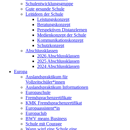
Schulentwicklungsgruppe
Gute gesunde Schule
Leitideen der Schule
Leistungskonzept
Beratungskonzept
Perspektiven Distanzlernen
Medienkonzept der Schule
Kommunikationskonzept
Schutzkonzept
Abschlussklassen
2026 Abschlussklassen
2025 Abschlussklassen
2024 Abschlussklassen
Europa
Auslandspraktikum für
Vollzeitschüler*innen
Auslandspraktikum Informationen
Europaschule
Fremdsprachenzertifikate
KMK Fremdsprachenzertifikat
Europaassistent*in
Europaclub
BWV means Business
Schule mit Courage
Wann wird eine Schule eine