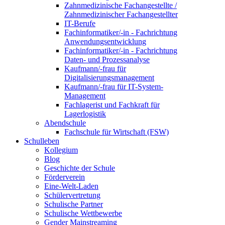
Zahnmedizinische Fachangestellte /
Zahnmedizinischer Fachangestellter
IT-Berufe
Fachinformatiker/-in - Fachrichtung
Anwendungsentwicklung
Fachinformatiker/-in - Fachrichtung
Daten- und Prozessanalyse
Kaufmann/-frau für
Digitalisierungsmanagement
Kaufmann/-frau für IT-System-
Management
Fachlagerist und Fachkraft für
Lagerlogistik
Abendschule
Fachschule für Wirtschaft (FSW)
Schulleben
Kollegium
Blog
Geschichte der Schule
Förderverein
Eine-Welt-Laden
Schülervertretung
Schulische Partner
Schulische Wettbewerbe
Gender Mainstreaming