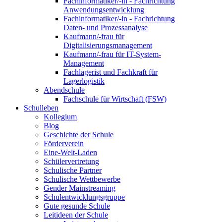
Fachinformatiker/-in - Fachrichtung
Anwendungsentwicklung
Fachinformatiker/-in - Fachrichtung
Daten- und Prozessanalyse
Kaufmann/-frau für
Digitalisierungsmanagement
Kaufmann/-frau für IT-System-
Management
Fachlagerist und Fachkraft für
Lagerlogistik
Abendschule
Fachschule für Wirtschaft (FSW)
Schulleben
Kollegium
Blog
Geschichte der Schule
Förderverein
Eine-Welt-Laden
Schülervertretung
Schulische Partner
Schulische Wettbewerbe
Gender Mainstreaming
Schulentwicklungsgruppe
Gute gesunde Schule
Leitideen der Schule