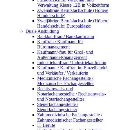
Verwaltung Klasse 12B in Vollzeitform
Zweijährige Berufsfachschule (Höhere
Handelsschule)
Zweijährige Berufsfachschule (Höhere
Handelsschule) Europaklasse
Duale Ausbildung
Bankkauffrau / Bankkaufmann
Kauffrau / Kaufmann für
Büromanagement
Kaufmann/-frau für Groß- und
Außenhandelsmanagement
Industriekauffrau / Industriekaufmann
Kaufmann / Kauffrau im Einzelhandel
und Verkäufer / Verkäuferin
Medizinische Fachangestellte /
Medizinischer Fachangestellter
Rechtsanwalts- und
Notarfachangestellte / Rechtsanwalts-
und Notarfachangestellter
Steuerfachangestellte /
Steuerfachangestellter
Zahnmedizinische Fachangestellte /
Zahnmedizinischer Fachangestellter
IT-Berufe