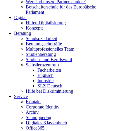
Wer sind unsere Partnerschulen?
Botschafterschule für das Europäische
Parlament
Digital
Hilfen Digitalisierung
Konzepte
Beratung
Schulsozialarbeit
Beratungslehrkräfte
Multiprofessionelles Team
Studienberatung
Studien- und Berufswahl
Selbstlernzentrum
Facharbeiten
Englisch
Industrie
SLZ Deutsch
Hilfe bei Diskriminierung
Service
Kontakt
Corporate Identity
Archiv
Schnuppertag
Digitales Klassenbuch
Office365