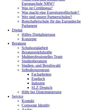
Europaschule NRW?
Was ist Certilingua?
Was macht eine Euregioprofilschule?
Wer sind unsere Partnerschulen?
Botschafterschule für das Europäische
Parlament
Digital
Hilfen Digitalisierung
Konzepte
Beratung
Schulsozialarbeit
Beratungslehrkräfte
Multiprofessionelles Team
Studienberatung
Studien- und Berufswahl
Selbstlernzentrum
Facharbeiten
Englisch
Industrie
SLZ Deutsch
Hilfe bei Diskriminierung
Service
Kontakt
Corporate Identity
Archiv