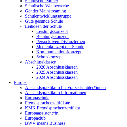
Schulische Partner
Schulische Wettbewerbe
Gender Mainstreaming
Schulentwicklungsgruppe
Gute gesunde Schule
Leitideen der Schule
Leistungskonzept
Beratungskonzept
Perspektiven Distanzlernen
Medienkonzept der Schule
Kommunikationskonzept
Schutzkonzept
Abschlussklassen
2026 Abschlussklassen
2025 Abschlussklassen
2024 Abschlussklassen
Europa
Auslandspraktikum für Vollzeitschüler*innen
Auslandspraktikum Informationen
Europaschule
Fremdsprachenzertifikate
KMK Fremdsprachenzertifikat
Europaassistent*in
Europaclub
BWV means Business