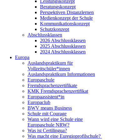
Leistungskonzept
Beratungskonzept
Perspektiven Distanzlernen
Medienkonzept der Schule
Kommunikationskonzept
Schutzkonzept
Abschlussklassen
2026 Abschlussklassen
2025 Abschlussklassen
2024 Abschlussklassen
Europa
Auslandspraktikum für
Vollzeitschüler*innen
Auslandspraktikum Informationen
Europaschule
Fremdsprachenzertifikate
KMK Fremdsprachenzertifikat
Europaassistent*in
Europaclub
BWV means Business
Schule mit Courage
Wann wird eine Schule eine
Europaschule NRW?
Was ist Certilingua?
Was macht eine Euregioprofilschule?