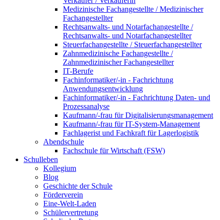
Verkäufer / Verkäuferin
Medizinische Fachangestellte / Medizinischer
Fachangestellter
Rechtsanwalts- und Notarfachangestellte /
Rechtsanwalts- und Notarfachangestellter
Steuerfachangestellte / Steuerfachangestellter
Zahnmedizinische Fachangestellte /
Zahnmedizinischer Fachangestellter
IT-Berufe
Fachinformatiker/-in - Fachrichtung
Anwendungsentwicklung
Fachinformatiker/-in - Fachrichtung Daten- und
Prozessanalyse
Kaufmann/-frau für Digitalisierungsmanagement
Kaufmann/-frau für IT-System-Management
Fachlagerist und Fachkraft für Lagerlogistik
Abendschule
Fachschule für Wirtschaft (FSW)
Schulleben
Kollegium
Blog
Geschichte der Schule
Förderverein
Eine-Welt-Laden
Schülervertretung