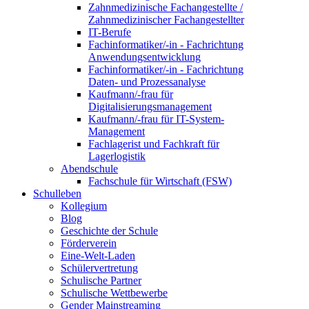
Zahnmedizinische Fachangestellte /
Zahnmedizinischer Fachangestellter
IT-Berufe
Fachinformatiker/-in - Fachrichtung
Anwendungsentwicklung
Fachinformatiker/-in - Fachrichtung
Daten- und Prozessanalyse
Kaufmann/-frau für
Digitalisierungsmanagement
Kaufmann/-frau für IT-System-
Management
Fachlagerist und Fachkraft für
Lagerlogistik
Abendschule
Fachschule für Wirtschaft (FSW)
Schulleben
Kollegium
Blog
Geschichte der Schule
Förderverein
Eine-Welt-Laden
Schülervertretung
Schulische Partner
Schulische Wettbewerbe
Gender Mainstreaming