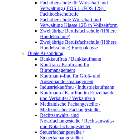
Fachoberschule für Wirtschaft und
Verwaltung ( FOS 11/FOS 12S) -
Fachhochschulreife
Fachoberschule Wirtschaft und
Verwaltung Klasse 12B in Vollzeitform
Zweijährige Berufsfachschule (Höhere
Handelsschule)
Zweijährige Berufsfachschule (Höhere
Handelsschule) Europaklasse
Duale Ausbildung
Bankkauffrau / Bankkaufmann
Kauffrau / Kaufmann für
Büromanagement
Kaufmann/-frau für Groß- und
Außenhandelsmanagement
Industriekauffrau / Industriekaufmann
Kaufmann / Kauffrau im Einzelhandel
und Verkäufer / Verkäuferin
Medizinische Fachangestellte /
Medizinischer Fachangestellter
Rechtsanwalts- und
Notarfachangestellte / Rechtsanwalts-
und Notarfachangestellter
Steuerfachangestellte /
Steuerfachangestellter