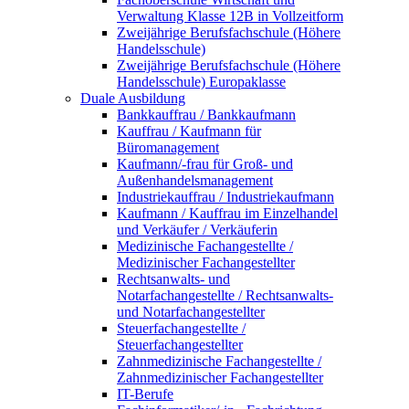
Verwaltung Klasse 12B in Vollzeitform
Zweijährige Berufsfachschule (Höhere
Handelsschule)
Zweijährige Berufsfachschule (Höhere
Handelsschule) Europaklasse
Duale Ausbildung
Bankkauffrau / Bankkaufmann
Kauffrau / Kaufmann für
Büromanagement
Kaufmann/-frau für Groß- und
Außenhandelsmanagement
Industriekauffrau / Industriekaufmann
Kaufmann / Kauffrau im Einzelhandel
und Verkäufer / Verkäuferin
Medizinische Fachangestellte /
Medizinischer Fachangestellter
Rechtsanwalts- und
Notarfachangestellte / Rechtsanwalts-
und Notarfachangestellter
Steuerfachangestellte /
Steuerfachangestellter
Zahnmedizinische Fachangestellte /
Zahnmedizinischer Fachangestellter
IT-Berufe