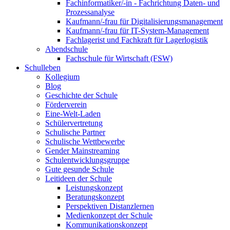
Fachinformatiker/-in - Fachrichtung Daten- und
Prozessanalyse
Kaufmann/-frau für Digitalisierungsmanagement
Kaufmann/-frau für IT-System-Management
Fachlagerist und Fachkraft für Lagerlogistik
Abendschule
Fachschule für Wirtschaft (FSW)
Schulleben
Kollegium
Blog
Geschichte der Schule
Förderverein
Eine-Welt-Laden
Schülervertretung
Schulische Partner
Schulische Wettbewerbe
Gender Mainstreaming
Schulentwicklungsgruppe
Gute gesunde Schule
Leitideen der Schule
Leistungskonzept
Beratungskonzept
Perspektiven Distanzlernen
Medienkonzept der Schule
Kommunikationskonzept