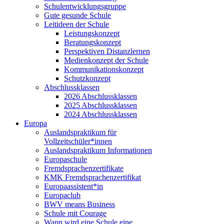
Schulentwicklungsgruppe
Gute gesunde Schule
Leitideen der Schule
Leistungskonzept
Beratungskonzept
Perspektiven Distanzlernen
Medienkonzept der Schule
Kommunikationskonzept
Schutzkonzept
Abschlussklassen
2026 Abschlussklassen
2025 Abschlussklassen
2024 Abschlussklassen
Europa
Auslandspraktikum für
Vollzeitschüler*innen
Auslandspraktikum Informationen
Europaschule
Fremdsprachenzertifikate
KMK Fremdsprachenzertifikat
Europaassistent*in
Europaclub
BWV means Business
Schule mit Courage
Wann wird eine Schule eine