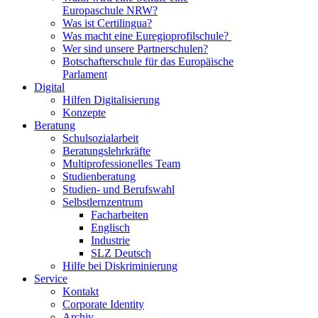
Europaschule NRW?
Was ist Certilingua?
Was macht eine Euregioprofilschule?
Wer sind unsere Partnerschulen?
Botschafterschule für das Europäische
Parlament
Digital
Hilfen Digitalisierung
Konzepte
Beratung
Schulsozialarbeit
Beratungslehrkräfte
Multiprofessionelles Team
Studienberatung
Studien- und Berufswahl
Selbstlernzentrum
Facharbeiten
Englisch
Industrie
SLZ Deutsch
Hilfe bei Diskriminierung
Service
Kontakt
Corporate Identity
Archiv