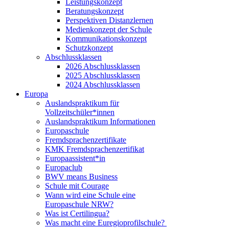
Leistungskonzept
Beratungskonzept
Perspektiven Distanzlernen
Medienkonzept der Schule
Kommunikationskonzept
Schutzkonzept
Abschlussklassen
2026 Abschlussklassen
2025 Abschlussklassen
2024 Abschlussklassen
Europa
Auslandspraktikum für
Vollzeitschüler*innen
Auslandspraktikum Informationen
Europaschule
Fremdsprachenzertifikate
KMK Fremdsprachenzertifikat
Europaassistent*in
Europaclub
BWV means Business
Schule mit Courage
Wann wird eine Schule eine
Europaschule NRW?
Was ist Certilingua?
Was macht eine Euregioprofilschule?