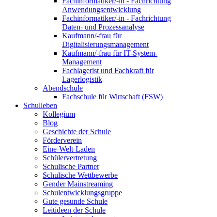
Fachinformatiker/-in - Fachrichtung
Anwendungsentwicklung
Fachinformatiker/-in - Fachrichtung
Daten- und Prozessanalyse
Kaufmann/-frau für
Digitalisierungsmanagement
Kaufmann/-frau für IT-System-
Management
Fachlagerist und Fachkraft für
Lagerlogistik
Abendschule
Fachschule für Wirtschaft (FSW)
Schulleben
Kollegium
Blog
Geschichte der Schule
Förderverein
Eine-Welt-Laden
Schülervertretung
Schulische Partner
Schulische Wettbewerbe
Gender Mainstreaming
Schulentwicklungsgruppe
Gute gesunde Schule
Leitideen der Schule