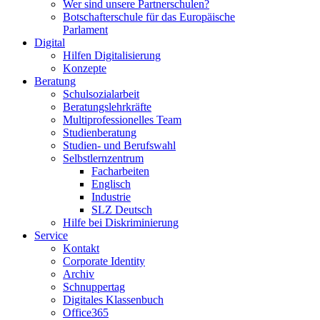
Wer sind unsere Partnerschulen?
Botschafterschule für das Europäische
Parlament
Digital
Hilfen Digitalisierung
Konzepte
Beratung
Schulsozialarbeit
Beratungslehrkräfte
Multiprofessionelles Team
Studienberatung
Studien- und Berufswahl
Selbstlernzentrum
Facharbeiten
Englisch
Industrie
SLZ Deutsch
Hilfe bei Diskriminierung
Service
Kontakt
Corporate Identity
Archiv
Schnuppertag
Digitales Klassenbuch
Office365