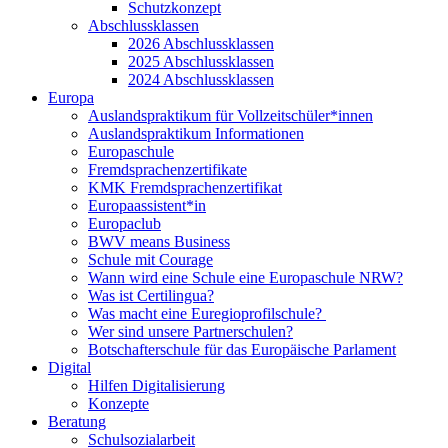
Schutzkonzept
Abschlussklassen
2026 Abschlussklassen
2025 Abschlussklassen
2024 Abschlussklassen
Europa
Auslandspraktikum für Vollzeitschüler*innen
Auslandspraktikum Informationen
Europaschule
Fremdsprachenzertifikate
KMK Fremdsprachenzertifikat
Europaassistent*in
Europaclub
BWV means Business
Schule mit Courage
Wann wird eine Schule eine Europaschule NRW?
Was ist Certilingua?
Was macht eine Euregioprofilschule?
Wer sind unsere Partnerschulen?
Botschafterschule für das Europäische Parlament
Digital
Hilfen Digitalisierung
Konzepte
Beratung
Schulsozialarbeit