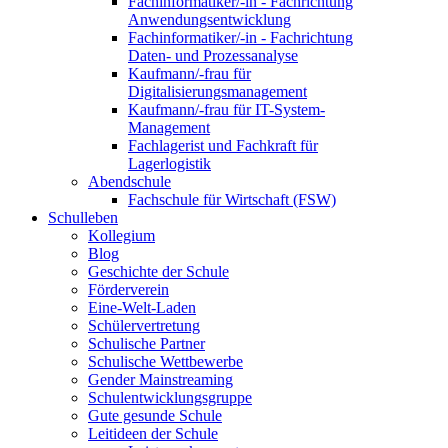
Fachinformatiker/-in - Fachrichtung
Anwendungsentwicklung
Fachinformatiker/-in - Fachrichtung
Daten- und Prozessanalyse
Kaufmann/-frau für
Digitalisierungsmanagement
Kaufmann/-frau für IT-System-
Management
Fachlagerist und Fachkraft für
Lagerlogistik
Abendschule
Fachschule für Wirtschaft (FSW)
Schulleben
Kollegium
Blog
Geschichte der Schule
Förderverein
Eine-Welt-Laden
Schülervertretung
Schulische Partner
Schulische Wettbewerbe
Gender Mainstreaming
Schulentwicklungsgruppe
Gute gesunde Schule
Leitideen der Schule