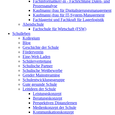
Fachinformatiker/-in - Fachrichtung Daten- und
Prozessanalyse
Kaufmann/-frau für Digitalisierungsmanagement
Kaufmann/-frau für IT-System-Management
Fachlagerist und Fachkraft für Lagerlogistik
Abendschule
Fachschule für Wirtschaft (FSW)
Schulleben
Kollegium
Blog
Geschichte der Schule
Förderverein
Eine-Welt-Laden
Schülervertretung
Schulische Partner
Schulische Wettbewerbe
Gender Mainstreaming
Schulentwicklungsgruppe
Gute gesunde Schule
Leitideen der Schule
Leistungskonzept
Beratungskonzept
Perspektiven Distanzlernen
Medienkonzept der Schule
Kommunikationskonzept