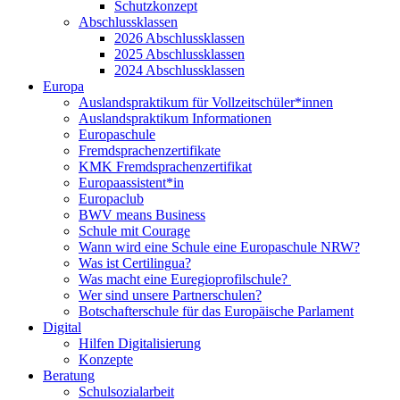
Schutzkonzept
Abschlussklassen
2026 Abschlussklassen
2025 Abschlussklassen
2024 Abschlussklassen
Europa
Auslandspraktikum für Vollzeitschüler*innen
Auslandspraktikum Informationen
Europaschule
Fremdsprachenzertifikate
KMK Fremdsprachenzertifikat
Europaassistent*in
Europaclub
BWV means Business
Schule mit Courage
Wann wird eine Schule eine Europaschule NRW?
Was ist Certilingua?
Was macht eine Euregioprofilschule?
Wer sind unsere Partnerschulen?
Botschafterschule für das Europäische Parlament
Digital
Hilfen Digitalisierung
Konzepte
Beratung
Schulsozialarbeit