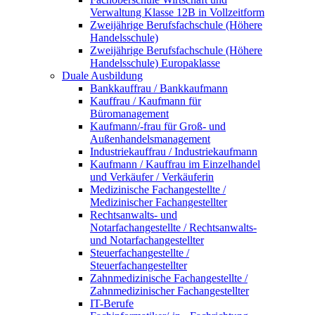
Verwaltung Klasse 12B in Vollzeitform
Zweijährige Berufsfachschule (Höhere
Handelsschule)
Zweijährige Berufsfachschule (Höhere
Handelsschule) Europaklasse
Duale Ausbildung
Bankkauffrau / Bankkaufmann
Kauffrau / Kaufmann für
Büromanagement
Kaufmann/-frau für Groß- und
Außenhandelsmanagement
Industriekauffrau / Industriekaufmann
Kaufmann / Kauffrau im Einzelhandel
und Verkäufer / Verkäuferin
Medizinische Fachangestellte /
Medizinischer Fachangestellter
Rechtsanwalts- und
Notarfachangestellte / Rechtsanwalts-
und Notarfachangestellter
Steuerfachangestellte /
Steuerfachangestellter
Zahnmedizinische Fachangestellte /
Zahnmedizinischer Fachangestellter
IT-Berufe