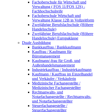
Fachoberschule für Wirtschaft und
Verwaltung ( FOS 11/FOS 12S) -
Fachhochschulreife
Fachoberschule Wirtschaft und
Verwaltung Klasse 12B in Vollzeitform
Zweijährige Berufsfachschule (Höhere
Handelsschule)
Zweijährige Berufsfachschule (Höhere
Handelsschule) Europaklasse
Duale Ausbildung
Bankkauffrau / Bankkaufmann
Kauffrau / Kaufmann für
Büromanagement
Kaufmann/-frau für Groß- und
Außenhandelsmanagement
Industriekauffrau / Industriekaufmann
Kaufmann / Kauffrau im Einzelhandel
und Verkäufer / Verkäuferin
Medizinische Fachangestellte /
Medizinischer Fachangestellter
Rechtsanwalts- und
Notarfachangestellte / Rechtsanwalts-
und Notarfachangestellter
Steuerfachangestellte /
Steuerfachangestellter