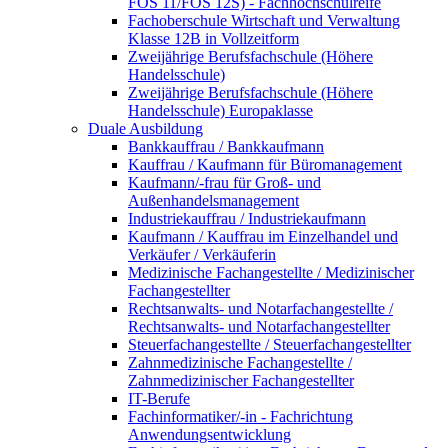
FOS 11/FOS 12S) - Fachhochschulreife
Fachoberschule Wirtschaft und Verwaltung
Klasse 12B in Vollzeitform
Zweijährige Berufsfachschule (Höhere
Handelsschule)
Zweijährige Berufsfachschule (Höhere
Handelsschule) Europaklasse
Duale Ausbildung
Bankkauffrau / Bankkaufmann
Kauffrau / Kaufmann für Büromanagement
Kaufmann/-frau für Groß- und
Außenhandelsmanagement
Industriekauffrau / Industriekaufmann
Kaufmann / Kauffrau im Einzelhandel und
Verkäufer / Verkäuferin
Medizinische Fachangestellte / Medizinischer
Fachangestellter
Rechtsanwalts- und Notarfachangestellte /
Rechtsanwalts- und Notarfachangestellter
Steuerfachangestellte / Steuerfachangestellter
Zahnmedizinische Fachangestellte /
Zahnmedizinischer Fachangestellter
IT-Berufe
Fachinformatiker/-in - Fachrichtung
Anwendungsentwicklung