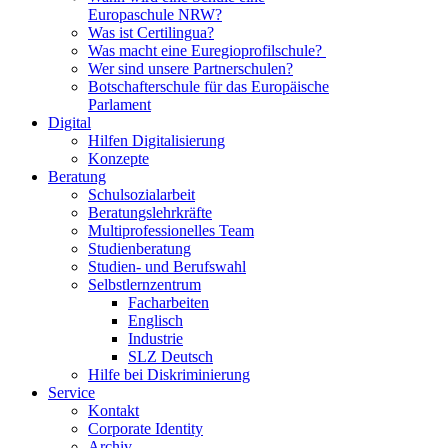
Europaschule NRW?
Was ist Certilingua?
Was macht eine Euregioprofilschule?
Wer sind unsere Partnerschulen?
Botschafterschule für das Europäische
Parlament
Digital
Hilfen Digitalisierung
Konzepte
Beratung
Schulsozialarbeit
Beratungslehrkräfte
Multiprofessionelles Team
Studienberatung
Studien- und Berufswahl
Selbstlernzentrum
Facharbeiten
Englisch
Industrie
SLZ Deutsch
Hilfe bei Diskriminierung
Service
Kontakt
Corporate Identity
Archiv