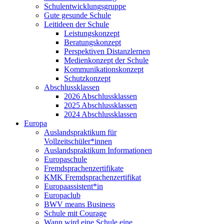
Schulentwicklungsgruppe
Gute gesunde Schule
Leitideen der Schule
Leistungskonzept
Beratungskonzept
Perspektiven Distanzlernen
Medienkonzept der Schule
Kommunikationskonzept
Schutzkonzept
Abschlussklassen
2026 Abschlussklassen
2025 Abschlussklassen
2024 Abschlussklassen
Europa
Auslandspraktikum für
Vollzeitschüler*innen
Auslandspraktikum Informationen
Europaschule
Fremdsprachenzertifikate
KMK Fremdsprachenzertifikat
Europaassistent*in
Europaclub
BWV means Business
Schule mit Courage
Wann wird eine Schule eine