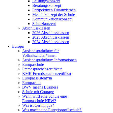
Leistungskonzept
Beratungskonzept
Perspektiven Distanzlernen
Medienkonzept der Schule
Kommunikationskonzept
Schutzkonzept
Abschlussklassen
2026 Abschlussklassen
2025 Abschlussklassen
2024 Abschlussklassen
Europa
Auslandspraktikum für
Vollzeitschüler*innen
Auslandspraktikum Informationen
Europaschule
Fremdsprachenzertifikate
KMK Fremdsprachenzertifikat
Europaassistent*in
Europaclub
BWV means Business
Schule mit Courage
Wann wird eine Schule eine
Europaschule NRW?
Was ist Certilingua?
Was macht eine Euregioprofilschule?