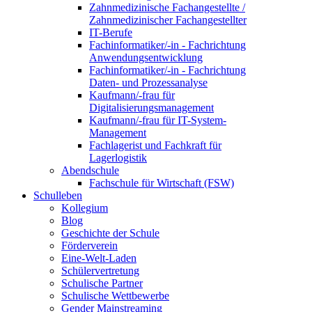
Zahnmedizinische Fachangestellte /
Zahnmedizinischer Fachangestellter
IT-Berufe
Fachinformatiker/-in - Fachrichtung
Anwendungsentwicklung
Fachinformatiker/-in - Fachrichtung
Daten- und Prozessanalyse
Kaufmann/-frau für
Digitalisierungsmanagement
Kaufmann/-frau für IT-System-
Management
Fachlagerist und Fachkraft für
Lagerlogistik
Abendschule
Fachschule für Wirtschaft (FSW)
Schulleben
Kollegium
Blog
Geschichte der Schule
Förderverein
Eine-Welt-Laden
Schülervertretung
Schulische Partner
Schulische Wettbewerbe
Gender Mainstreaming