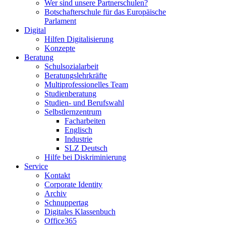
Wer sind unsere Partnerschulen?
Botschafterschule für das Europäische
Parlament
Digital
Hilfen Digitalisierung
Konzepte
Beratung
Schulsozialarbeit
Beratungslehrkräfte
Multiprofessionelles Team
Studienberatung
Studien- und Berufswahl
Selbstlernzentrum
Facharbeiten
Englisch
Industrie
SLZ Deutsch
Hilfe bei Diskriminierung
Service
Kontakt
Corporate Identity
Archiv
Schnuppertag
Digitales Klassenbuch
Office365