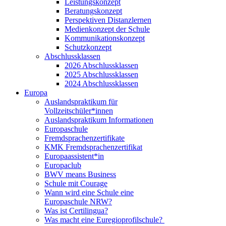
Leistungskonzept
Beratungskonzept
Perspektiven Distanzlernen
Medienkonzept der Schule
Kommunikationskonzept
Schutzkonzept
Abschlussklassen
2026 Abschlussklassen
2025 Abschlussklassen
2024 Abschlussklassen
Europa
Auslandspraktikum für
Vollzeitschüler*innen
Auslandspraktikum Informationen
Europaschule
Fremdsprachenzertifikate
KMK Fremdsprachenzertifikat
Europaassistent*in
Europaclub
BWV means Business
Schule mit Courage
Wann wird eine Schule eine
Europaschule NRW?
Was ist Certilingua?
Was macht eine Euregioprofilschule?