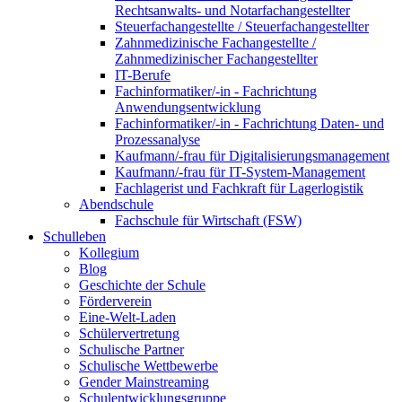
Rechtsanwalts- und Notarfachangestellter
Steuerfachangestellte / Steuerfachangestellter
Zahnmedizinische Fachangestellte /
Zahnmedizinischer Fachangestellter
IT-Berufe
Fachinformatiker/-in - Fachrichtung
Anwendungsentwicklung
Fachinformatiker/-in - Fachrichtung Daten- und
Prozessanalyse
Kaufmann/-frau für Digitalisierungsmanagement
Kaufmann/-frau für IT-System-Management
Fachlagerist und Fachkraft für Lagerlogistik
Abendschule
Fachschule für Wirtschaft (FSW)
Schulleben
Kollegium
Blog
Geschichte der Schule
Förderverein
Eine-Welt-Laden
Schülervertretung
Schulische Partner
Schulische Wettbewerbe
Gender Mainstreaming
Schulentwicklungsgruppe