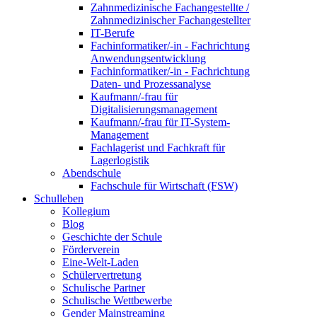
Zahnmedizinische Fachangestellte /
Zahnmedizinischer Fachangestellter
IT-Berufe
Fachinformatiker/-in - Fachrichtung
Anwendungsentwicklung
Fachinformatiker/-in - Fachrichtung
Daten- und Prozessanalyse
Kaufmann/-frau für
Digitalisierungsmanagement
Kaufmann/-frau für IT-System-
Management
Fachlagerist und Fachkraft für
Lagerlogistik
Abendschule
Fachschule für Wirtschaft (FSW)
Schulleben
Kollegium
Blog
Geschichte der Schule
Förderverein
Eine-Welt-Laden
Schülervertretung
Schulische Partner
Schulische Wettbewerbe
Gender Mainstreaming