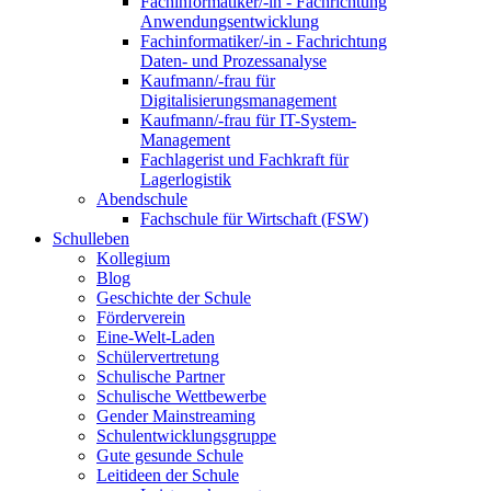
Fachinformatiker/-in - Fachrichtung
Anwendungsentwicklung
Fachinformatiker/-in - Fachrichtung
Daten- und Prozessanalyse
Kaufmann/-frau für
Digitalisierungsmanagement
Kaufmann/-frau für IT-System-
Management
Fachlagerist und Fachkraft für
Lagerlogistik
Abendschule
Fachschule für Wirtschaft (FSW)
Schulleben
Kollegium
Blog
Geschichte der Schule
Förderverein
Eine-Welt-Laden
Schülervertretung
Schulische Partner
Schulische Wettbewerbe
Gender Mainstreaming
Schulentwicklungsgruppe
Gute gesunde Schule
Leitideen der Schule