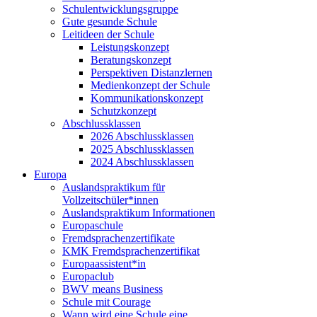
Schulentwicklungsgruppe
Gute gesunde Schule
Leitideen der Schule
Leistungskonzept
Beratungskonzept
Perspektiven Distanzlernen
Medienkonzept der Schule
Kommunikationskonzept
Schutzkonzept
Abschlussklassen
2026 Abschlussklassen
2025 Abschlussklassen
2024 Abschlussklassen
Europa
Auslandspraktikum für
Vollzeitschüler*innen
Auslandspraktikum Informationen
Europaschule
Fremdsprachenzertifikate
KMK Fremdsprachenzertifikat
Europaassistent*in
Europaclub
BWV means Business
Schule mit Courage
Wann wird eine Schule eine