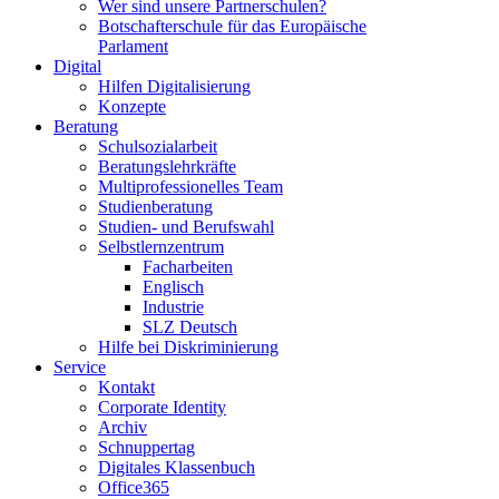
Wer sind unsere Partnerschulen?
Botschafterschule für das Europäische
Parlament
Digital
Hilfen Digitalisierung
Konzepte
Beratung
Schulsozialarbeit
Beratungslehrkräfte
Multiprofessionelles Team
Studienberatung
Studien- und Berufswahl
Selbstlernzentrum
Facharbeiten
Englisch
Industrie
SLZ Deutsch
Hilfe bei Diskriminierung
Service
Kontakt
Corporate Identity
Archiv
Schnuppertag
Digitales Klassenbuch
Office365