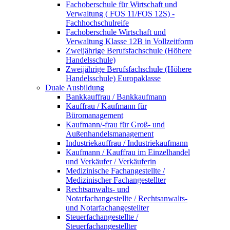
Fachoberschule für Wirtschaft und
Verwaltung ( FOS 11/FOS 12S) -
Fachhochschulreife
Fachoberschule Wirtschaft und
Verwaltung Klasse 12B in Vollzeitform
Zweijährige Berufsfachschule (Höhere
Handelsschule)
Zweijährige Berufsfachschule (Höhere
Handelsschule) Europaklasse
Duale Ausbildung
Bankkauffrau / Bankkaufmann
Kauffrau / Kaufmann für
Büromanagement
Kaufmann/-frau für Groß- und
Außenhandelsmanagement
Industriekauffrau / Industriekaufmann
Kaufmann / Kauffrau im Einzelhandel
und Verkäufer / Verkäuferin
Medizinische Fachangestellte /
Medizinischer Fachangestellter
Rechtsanwalts- und
Notarfachangestellte / Rechtsanwalts-
und Notarfachangestellter
Steuerfachangestellte /
Steuerfachangestellter