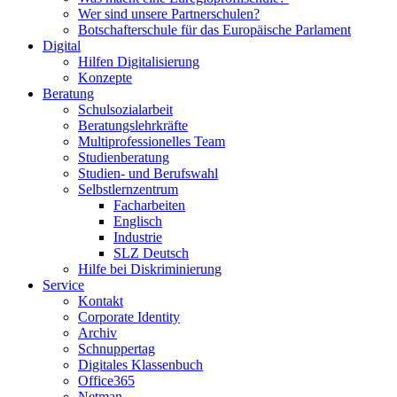
Wer sind unsere Partnerschulen?
Botschafterschule für das Europäische Parlament
Digital
Hilfen Digitalisierung
Konzepte
Beratung
Schulsozialarbeit
Beratungslehrkräfte
Multiprofessionelles Team
Studienberatung
Studien- und Berufswahl
Selbstlernzentrum
Facharbeiten
Englisch
Industrie
SLZ Deutsch
Hilfe bei Diskriminierung
Service
Kontakt
Corporate Identity
Archiv
Schnuppertag
Digitales Klassenbuch
Office365
Netman