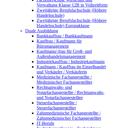
Verwaltung Klasse 12B in Vollzeitform
Zweijährige Berufsfachschule (Höhere
Handelsschule)
Zweijährige Berufsfachschule (Höhere
Handelsschule) Europaklasse
Duale Ausbildung
Bankkauffrau / Bankkaufmann
Kauffrau / Kaufmann für
Büromanagement
Kaufmann/-frau für Groß- und
Außenhandelsmanagement
Industriekauffrau / Industriekaufmann
Kaufmann / Kauffrau im Einzelhandel
und Verkäufer / Verkäuferin
Medizinische Fachangestellte /
Medizinischer Fachangestellter
Rechtsanwalts- und
Notarfachangestellte / Rechtsanwalts-
und Notarfachangestellter
Steuerfachangestellte /
Steuerfachangestellter
Zahnmedizinische Fachangestellte /
Zahnmedizinischer Fachangestellter
IT-Berufe