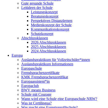
Gute gesunde Schule
Leitideen der Schule
Leistungskonzept
Beratungskonzept
Perspektiven Distanzlernen
Medienkonzept der Schule
Kommunikationskonzept
Schutzkonzept
Abschlussklassen
2026 Abschlussklassen
2025 Abschlussklassen
2024 Abschlussklassen
Europa
Auslandspraktikum für Vollzeitschüler*innen
Auslandspraktikum Informationen
Europaschule
Fremdsprachenzertifikate
KMK Fremdsprachenzertifikat
Europaassistent*in
Europaclub
BWV means Business
Schule mit Courage
Wann wird eine Schule eine Europaschule NRW?
Was ist Certilingua?
Was macht eine Euregioprofilschule?