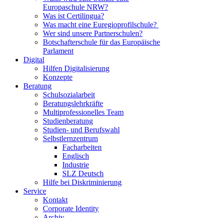
Europaschule NRW?
Was ist Certilingua?
Was macht eine Euregioprofilschule?
Wer sind unsere Partnerschulen?
Botschafterschule für das Europäische
Parlament
Digital
Hilfen Digitalisierung
Konzepte
Beratung
Schulsozialarbeit
Beratungslehrkräfte
Multiprofessionelles Team
Studienberatung
Studien- und Berufswahl
Selbstlernzentrum
Facharbeiten
Englisch
Industrie
SLZ Deutsch
Hilfe bei Diskriminierung
Service
Kontakt
Corporate Identity
Archiv