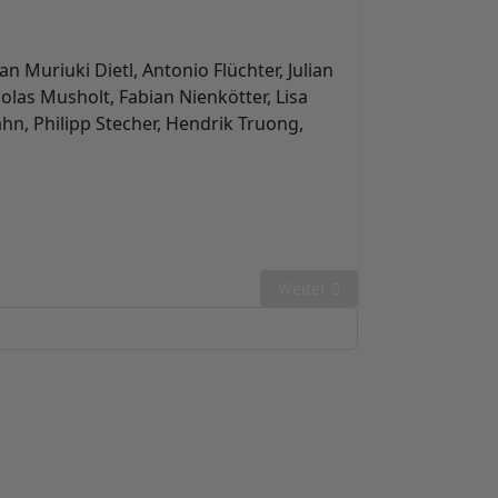
 Muriuki Dietl, Antonio Flüchter, Julian
las Musholt, Fabian Nienkötter, Lisa
hn, Philipp Stecher, Hendrik Truong,
Nächster Beitrag: 2024 Mediz
Weiter