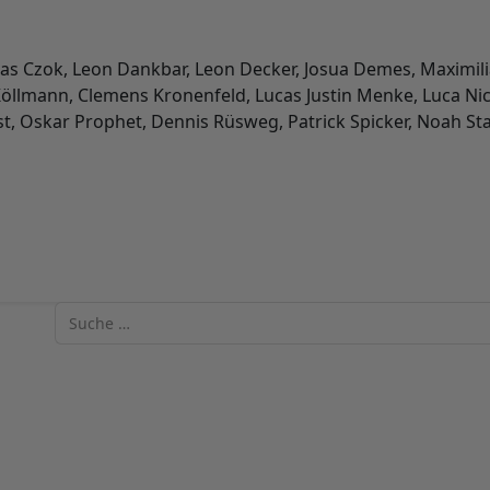
as Czok, Leon Dankbar, Leon Decker, Josua Demes, Maximilian
Köllmann, Clemens Kronenfeld, Lucas Justin Menke, Luca Nico
st, Oskar Prophet, Dennis Rüsweg, Patrick Spicker, Noah Sta
gruppe (INLE)
Suchen