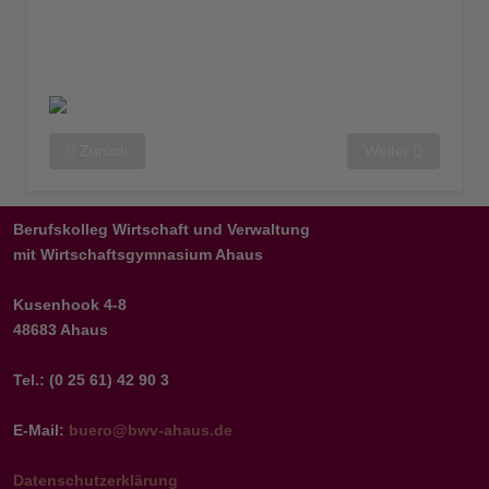
Vorheriger Beitrag: 2024 Allgemeine Hochschulreife AHR13
Nächster Beitrag:
Zurück
Weiter
Berufskolleg Wirtschaft und Verwaltung
mit Wirtschaftsgymnasium Ahaus
Kusenhook 4-8
48683 Ahaus
Tel.: (0 25 61) 42 90 3
E-Mail:
buero@bwv-ahaus.de
Datenschutzerklärung