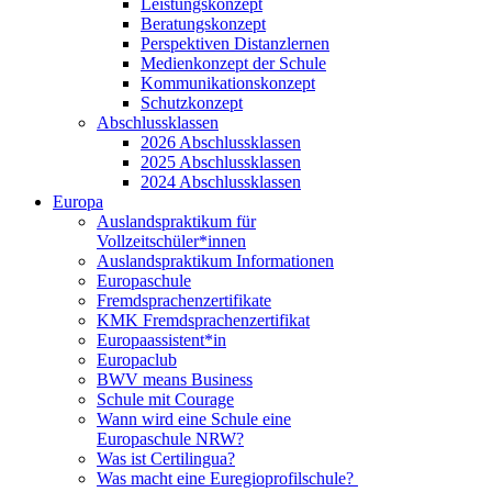
Leistungskonzept
Beratungskonzept
Perspektiven Distanzlernen
Medienkonzept der Schule
Kommunikationskonzept
Schutzkonzept
Abschlussklassen
2026 Abschlussklassen
2025 Abschlussklassen
2024 Abschlussklassen
Europa
Auslandspraktikum für
Vollzeitschüler*innen
Auslandspraktikum Informationen
Europaschule
Fremdsprachenzertifikate
KMK Fremdsprachenzertifikat
Europaassistent*in
Europaclub
BWV means Business
Schule mit Courage
Wann wird eine Schule eine
Europaschule NRW?
Was ist Certilingua?
Was macht eine Euregioprofilschule?