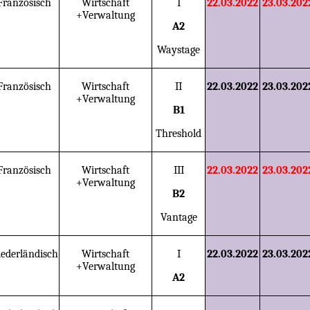
Französisch
Wirtschaft
I
22.03.2022
23.03.202
+Verwaltung
A2
Waystage
Französisch
Wirtschaft
II
22.03.2022
23.03.202
+Verwaltung
B1
Threshold
Französisch
Wirtschaft
III
22.03.2022
23.03.202
+Verwaltung
B2
Vantage
ederländisch
Wirtschaft
I
22.03.2022
23.03.202
+Verwaltung
A2