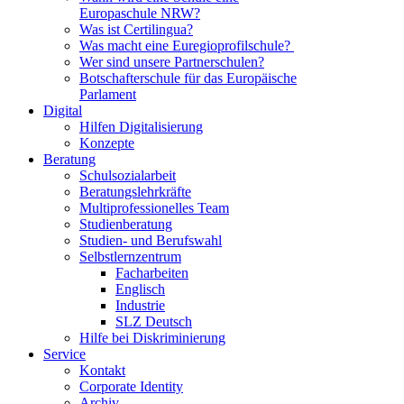
Europaschule NRW?
Was ist Certilingua?
Was macht eine Euregioprofilschule?
Wer sind unsere Partnerschulen?
Botschafterschule für das Europäische
Parlament
Digital
Hilfen Digitalisierung
Konzepte
Beratung
Schulsozialarbeit
Beratungslehrkräfte
Multiprofessionelles Team
Studienberatung
Studien- und Berufswahl
Selbstlernzentrum
Facharbeiten
Englisch
Industrie
SLZ Deutsch
Hilfe bei Diskriminierung
Service
Kontakt
Corporate Identity
Archiv