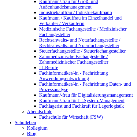
Kaufmann/-frau für Groß- und
Außenhandelsmanagement
Industriekauffrau / Industriekaufmann
Kaufmann / Kauffrau im Einzelhandel und
Verkäufer / Verkäuferin
Medizinische Fachangestellte / Medizinischer
Fachangestellter
Rechtsanwalts- und Notarfachangestellte /
Rechtsanwalts- und Notarfachangestellter
Steuerfachangestellte / Steuerfachangestellter
Zahnmedizinische Fachangestellte /
Zahnmedizinischer Fachangestellter
IT-Berufe
Fachinformatiker/-in - Fachrichtung
Anwendungsentwicklung
Fachinformatiker/-in - Fachrichtung Daten- und
Prozessanalyse
Kaufmann/-frau für Digitalisierungsmanagement
Kaufmann/-frau für IT-System-Management
Fachlagerist und Fachkraft für Lagerlogistik
Abendschule
Fachschule für Wirtschaft (FSW)
Schulleben
Kollegium
Blog