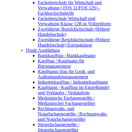
Fachoberschule für Wirtschaft und
Verwaltung ( FOS 11/FOS 12S) -
Fachhochschulreife
Fachoberschule Wirtschaft und
Verwaltung Klasse 12B in Vollzeitform
Zweijährige Berufsfachschule (Höhere
Handelsschule)
Zweijährige Berufsfachschule (Höhere
Handelsschule) Europaklasse
Duale Ausbildung
Bankkauffrau / Bankkaufmann
Kauffrau / Kaufmann für
Büromanagement
Kaufmann/-frau für Groß- und
Außenhandelsmanagement
Industriekauffrau / Industriekaufmann
Kaufmann / Kauffrau im Einzelhandel
und Verkäufer / Verkäuferin
Medizinische Fachangestellte /
Medizinischer Fachangestellter
Rechtsanwalts- und
Notarfachangestellte / Rechtsanwalts-
und Notarfachangestellter
Steuerfachangestellte /
Steuerfachangestellter