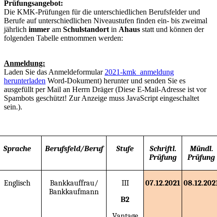
Prüfungsangebot
:
Die KMK-Prüfungen für die unterschiedlichen Berufsfelder und
Berufe auf unterschiedlichen Niveaustufen finden ein- bis zweimal
jährlich
immer
am
Schulstandort
in
Ahaus
statt und können der
folgenden Tabelle entnommen werden:
Anmeldung:
Laden Sie das Anmeldeformular
2021-kmk_anmeldung
herunterladen
Word-Dokument) herunter und senden Sie es
ausgefüllt per Mail an Herrn Dräger (
Diese E-Mail-Adresse ist vor
Spambots geschützt! Zur Anzeige muss JavaScript eingeschaltet
sein.
).
Sprache
Berufsfeld/Beruf
Stufe
Schriftl.
Mündl
.
Prüfung
Prüfung
Englisch
Bankkauffrau/
III
07.12.2021
08.12.202
Bankkaufmann
B2
Vantage