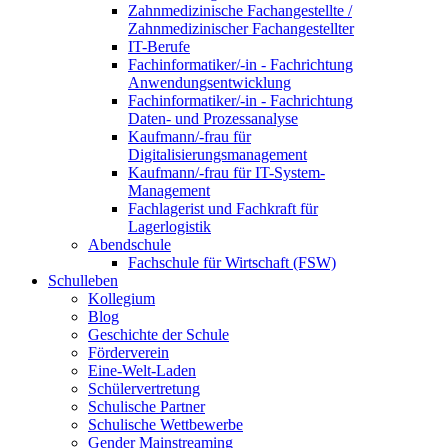
Zahnmedizinische Fachangestellte /
Zahnmedizinischer Fachangestellter
IT-Berufe
Fachinformatiker/-in - Fachrichtung
Anwendungsentwicklung
Fachinformatiker/-in - Fachrichtung
Daten- und Prozessanalyse
Kaufmann/-frau für
Digitalisierungsmanagement
Kaufmann/-frau für IT-System-
Management
Fachlagerist und Fachkraft für
Lagerlogistik
Abendschule
Fachschule für Wirtschaft (FSW)
Schulleben
Kollegium
Blog
Geschichte der Schule
Förderverein
Eine-Welt-Laden
Schülervertretung
Schulische Partner
Schulische Wettbewerbe
Gender Mainstreaming