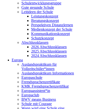
Schulentwicklungsgruppe
Gute gesunde Schule
Leitideen der Schule
Leistungskonzept
Beratungskonzept
Perspektiven Distanzlernen
Medienkonzept der Schule
Kommunikationskonzept
Schutzkonzept
Abschlussklassen
2026 Abschlussklassen
2025 Abschlussklassen
2024 Abschlussklassen
Europa
Auslandspraktikum für
Vollzeitschüler*innen
Auslandspraktikum Informationen
Europaschule
Fremdsprachenzertifikate
KMK Fremdsprachenzertifikat
Europaassistent*in
Europaclub
BWV means Business
Schule mit Courage
Wann wird eine Schule eine