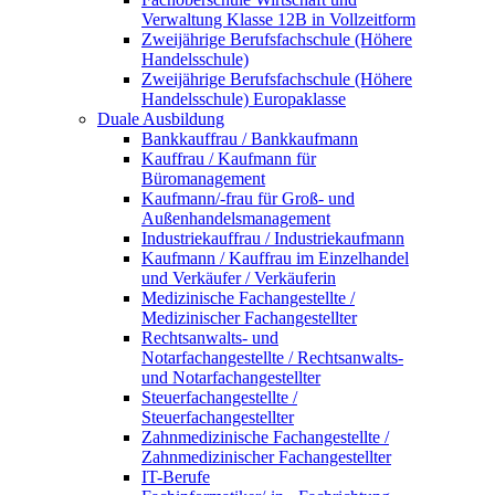
Verwaltung Klasse 12B in Vollzeitform
Zweijährige Berufsfachschule (Höhere
Handelsschule)
Zweijährige Berufsfachschule (Höhere
Handelsschule) Europaklasse
Duale Ausbildung
Bankkauffrau / Bankkaufmann
Kauffrau / Kaufmann für
Büromanagement
Kaufmann/-frau für Groß- und
Außenhandelsmanagement
Industriekauffrau / Industriekaufmann
Kaufmann / Kauffrau im Einzelhandel
und Verkäufer / Verkäuferin
Medizinische Fachangestellte /
Medizinischer Fachangestellter
Rechtsanwalts- und
Notarfachangestellte / Rechtsanwalts-
und Notarfachangestellter
Steuerfachangestellte /
Steuerfachangestellter
Zahnmedizinische Fachangestellte /
Zahnmedizinischer Fachangestellter
IT-Berufe