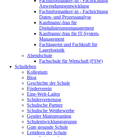
Fachinformatiker/-in - Fachrichtung
Anwendungsentwicklung
Fachinformatiker/-in - Fachrichtung
Daten- und Prozessanalyse
Kaufmann/-frau für
Digitalisierungsmanagement
Kaufmann/-frau für IT-System-
Management
Fachlagerist und Fachkraft für
Lagerlogistik
Abendschule
Fachschule für Wirtschaft (FSW)
Schulleben
Kollegium
Blog
Geschichte der Schule
Förderverein
Eine-Welt-Laden
Schülervertretung
Schulische Partner
Schulische Wettbewerbe
Gender Mainstreaming
Schulentwicklungsgruppe
Gute gesunde Schule
Leitideen der Schule