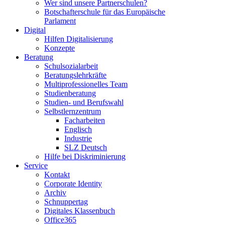
Wer sind unsere Partnerschulen?
Botschafterschule für das Europäische
Parlament
Digital
Hilfen Digitalisierung
Konzepte
Beratung
Schulsozialarbeit
Beratungslehrkräfte
Multiprofessionelles Team
Studienberatung
Studien- und Berufswahl
Selbstlernzentrum
Facharbeiten
Englisch
Industrie
SLZ Deutsch
Hilfe bei Diskriminierung
Service
Kontakt
Corporate Identity
Archiv
Schnuppertag
Digitales Klassenbuch
Office365