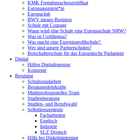
KMK Fremdsprachenzertifikat
Europaassistent*in
Europaclub
BWV means Business
Schule mit Courage
Wann wird eine Schule eine Europaschule NRW?
Was ist Certilingua?
Was macht eine Euregioprofilschule?
Wer sind unsere Partnerschulen?
Botschafterschule für das Europäische Parlament
Digital
Hilfen Digitalisierung
Konzepte
Beratung
Schulsozialarbeit
Beratungslehrkräfte
Multiprofessionelles Team
Studienberatung
Studien- und Berufswahl
Selbstlernzentrum
Facharbeiten
Englisch
Industrie
SLZ Deutsch
Hilfe bei Diskriminierung