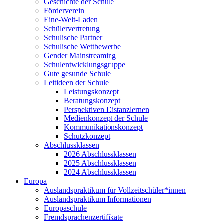
Geschichte der Schule
Förderverein
Eine-Welt-Laden
Schülervertretung
Schulische Partner
Schulische Wettbewerbe
Gender Mainstreaming
Schulentwicklungsgruppe
Gute gesunde Schule
Leitideen der Schule
Leistungskonzept
Beratungskonzept
Perspektiven Distanzlernen
Medienkonzept der Schule
Kommunikationskonzept
Schutzkonzept
Abschlussklassen
2026 Abschlussklassen
2025 Abschlussklassen
2024 Abschlussklassen
Europa
Auslandspraktikum für Vollzeitschüler*innen
Auslandspraktikum Informationen
Europaschule
Fremdsprachenzertifikate