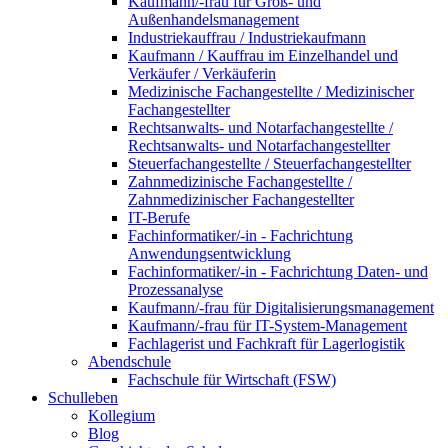
Kaufmann/-frau für Groß- und
Außenhandelsmanagement
Industriekauffrau / Industriekaufmann
Kaufmann / Kauffrau im Einzelhandel und
Verkäufer / Verkäuferin
Medizinische Fachangestellte / Medizinischer
Fachangestellter
Rechtsanwalts- und Notarfachangestellte /
Rechtsanwalts- und Notarfachangestellter
Steuerfachangestellte / Steuerfachangestellter
Zahnmedizinische Fachangestellte /
Zahnmedizinischer Fachangestellter
IT-Berufe
Fachinformatiker/-in - Fachrichtung
Anwendungsentwicklung
Fachinformatiker/-in - Fachrichtung Daten- und
Prozessanalyse
Kaufmann/-frau für Digitalisierungsmanagement
Kaufmann/-frau für IT-System-Management
Fachlagerist und Fachkraft für Lagerlogistik
Abendschule
Fachschule für Wirtschaft (FSW)
Schulleben
Kollegium
Blog