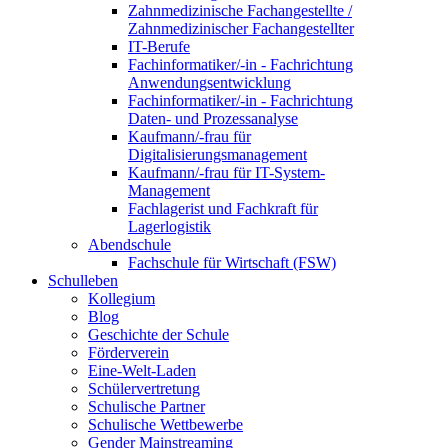
Zahnmedizinische Fachangestellte /
Zahnmedizinischer Fachangestellter
IT-Berufe
Fachinformatiker/-in - Fachrichtung
Anwendungsentwicklung
Fachinformatiker/-in - Fachrichtung
Daten- und Prozessanalyse
Kaufmann/-frau für
Digitalisierungsmanagement
Kaufmann/-frau für IT-System-
Management
Fachlagerist und Fachkraft für
Lagerlogistik
Abendschule
Fachschule für Wirtschaft (FSW)
Schulleben
Kollegium
Blog
Geschichte der Schule
Förderverein
Eine-Welt-Laden
Schülervertretung
Schulische Partner
Schulische Wettbewerbe
Gender Mainstreaming