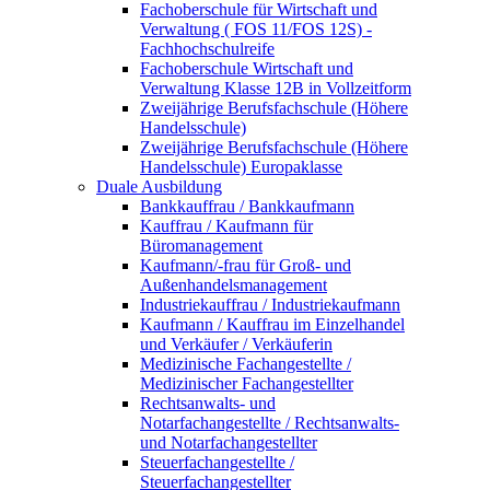
Fachoberschule für Wirtschaft und
Verwaltung ( FOS 11/FOS 12S) -
Fachhochschulreife
Fachoberschule Wirtschaft und
Verwaltung Klasse 12B in Vollzeitform
Zweijährige Berufsfachschule (Höhere
Handelsschule)
Zweijährige Berufsfachschule (Höhere
Handelsschule) Europaklasse
Duale Ausbildung
Bankkauffrau / Bankkaufmann
Kauffrau / Kaufmann für
Büromanagement
Kaufmann/-frau für Groß- und
Außenhandelsmanagement
Industriekauffrau / Industriekaufmann
Kaufmann / Kauffrau im Einzelhandel
und Verkäufer / Verkäuferin
Medizinische Fachangestellte /
Medizinischer Fachangestellter
Rechtsanwalts- und
Notarfachangestellte / Rechtsanwalts-
und Notarfachangestellter
Steuerfachangestellte /
Steuerfachangestellter