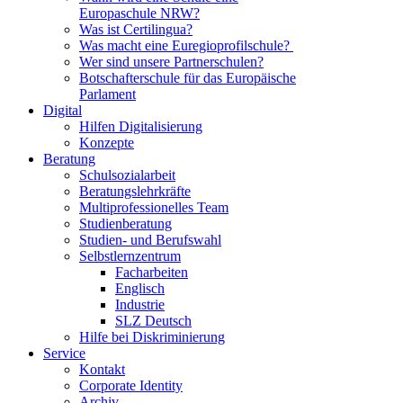
Europaschule NRW?
Was ist Certilingua?
Was macht eine Euregioprofilschule?
Wer sind unsere Partnerschulen?
Botschafterschule für das Europäische
Parlament
Digital
Hilfen Digitalisierung
Konzepte
Beratung
Schulsozialarbeit
Beratungslehrkräfte
Multiprofessionelles Team
Studienberatung
Studien- und Berufswahl
Selbstlernzentrum
Facharbeiten
Englisch
Industrie
SLZ Deutsch
Hilfe bei Diskriminierung
Service
Kontakt
Corporate Identity
Archiv