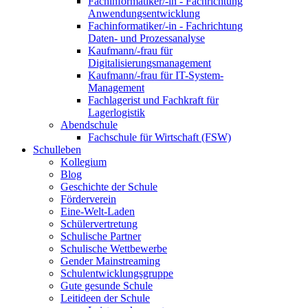
Fachinformatiker/-in - Fachrichtung
Anwendungsentwicklung
Fachinformatiker/-in - Fachrichtung
Daten- und Prozessanalyse
Kaufmann/-frau für
Digitalisierungsmanagement
Kaufmann/-frau für IT-System-
Management
Fachlagerist und Fachkraft für
Lagerlogistik
Abendschule
Fachschule für Wirtschaft (FSW)
Schulleben
Kollegium
Blog
Geschichte der Schule
Förderverein
Eine-Welt-Laden
Schülervertretung
Schulische Partner
Schulische Wettbewerbe
Gender Mainstreaming
Schulentwicklungsgruppe
Gute gesunde Schule
Leitideen der Schule