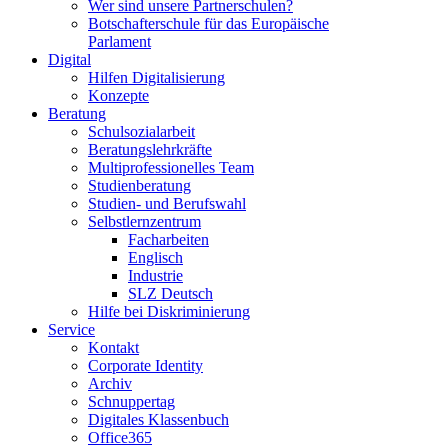
Wer sind unsere Partnerschulen?
Botschafterschule für das Europäische
Parlament
Digital
Hilfen Digitalisierung
Konzepte
Beratung
Schulsozialarbeit
Beratungslehrkräfte
Multiprofessionelles Team
Studienberatung
Studien- und Berufswahl
Selbstlernzentrum
Facharbeiten
Englisch
Industrie
SLZ Deutsch
Hilfe bei Diskriminierung
Service
Kontakt
Corporate Identity
Archiv
Schnuppertag
Digitales Klassenbuch
Office365