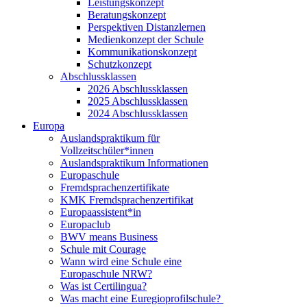
Leistungskonzept
Beratungskonzept
Perspektiven Distanzlernen
Medienkonzept der Schule
Kommunikationskonzept
Schutzkonzept
Abschlussklassen
2026 Abschlussklassen
2025 Abschlussklassen
2024 Abschlussklassen
Europa
Auslandspraktikum für
Vollzeitschüler*innen
Auslandspraktikum Informationen
Europaschule
Fremdsprachenzertifikate
KMK Fremdsprachenzertifikat
Europaassistent*in
Europaclub
BWV means Business
Schule mit Courage
Wann wird eine Schule eine
Europaschule NRW?
Was ist Certilingua?
Was macht eine Euregioprofilschule?