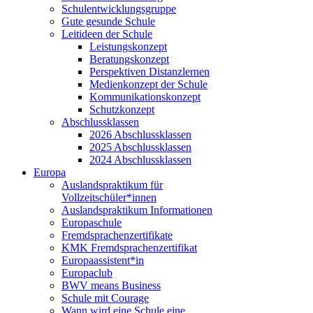
Schulentwicklungsgruppe
Gute gesunde Schule
Leitideen der Schule
Leistungskonzept
Beratungskonzept
Perspektiven Distanzlernen
Medienkonzept der Schule
Kommunikationskonzept
Schutzkonzept
Abschlussklassen
2026 Abschlussklassen
2025 Abschlussklassen
2024 Abschlussklassen
Europa
Auslandspraktikum für
Vollzeitschüler*innen
Auslandspraktikum Informationen
Europaschule
Fremdsprachenzertifikate
KMK Fremdsprachenzertifikat
Europaassistent*in
Europaclub
BWV means Business
Schule mit Courage
Wann wird eine Schule eine