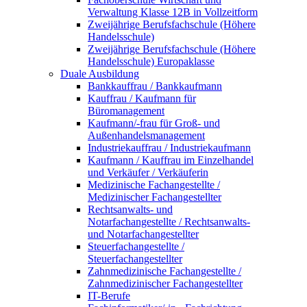
Verwaltung Klasse 12B in Vollzeitform
Zweijährige Berufsfachschule (Höhere
Handelsschule)
Zweijährige Berufsfachschule (Höhere
Handelsschule) Europaklasse
Duale Ausbildung
Bankkauffrau / Bankkaufmann
Kauffrau / Kaufmann für
Büromanagement
Kaufmann/-frau für Groß- und
Außenhandelsmanagement
Industriekauffrau / Industriekaufmann
Kaufmann / Kauffrau im Einzelhandel
und Verkäufer / Verkäuferin
Medizinische Fachangestellte /
Medizinischer Fachangestellter
Rechtsanwalts- und
Notarfachangestellte / Rechtsanwalts-
und Notarfachangestellter
Steuerfachangestellte /
Steuerfachangestellter
Zahnmedizinische Fachangestellte /
Zahnmedizinischer Fachangestellter
IT-Berufe