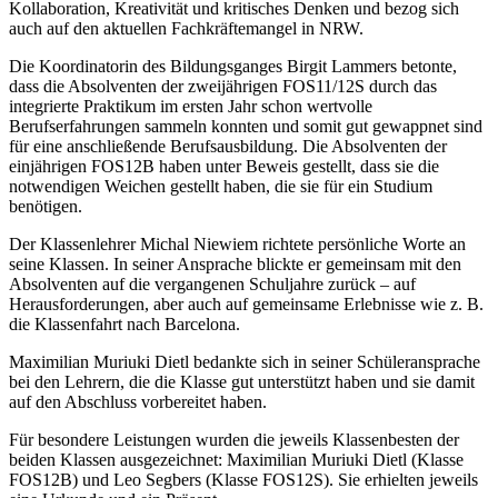
Kollaboration, Kreativität und kritisches Denken und bezog sich
auch auf den aktuellen Fachkräftemangel in NRW.
Die Koordinatorin des Bildungsganges Birgit Lammers betonte,
dass die Absolventen der zweijährigen FOS11/12S durch das
integrierte Praktikum im ersten Jahr schon wertvolle
Berufserfahrungen sammeln konnten und somit gut gewappnet sind
für eine anschließende Berufsausbildung. Die Absolventen der
einjährigen FOS12B haben unter Beweis gestellt, dass sie die
notwendigen Weichen gestellt haben, die sie für ein Studium
benötigen.
Der Klassenlehrer Michal Niewiem richtete persönliche Worte an
seine Klassen. In seiner Ansprache blickte er gemeinsam mit den
Absolventen auf die vergangenen Schuljahre zurück – auf
Herausforderungen, aber auch auf gemeinsame Erlebnisse wie z. B.
die Klassenfahrt nach Barcelona.
Maximilian Muriuki Dietl bedankte sich in seiner Schüleransprache
bei den Lehrern, die die Klasse gut unterstützt haben und sie damit
auf den Abschluss vorbereitet haben.
Für besondere Leistungen wurden die jeweils Klassenbesten der
beiden Klassen ausgezeichnet: Maximilian Muriuki Dietl (Klasse
FOS12B) und Leo Segbers (Klasse FOS12S). Sie erhielten jeweils