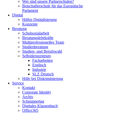
Wer sind unsere Partnerschulen?
Botschafterschule für das Europäische
Parlament
Digital
Hilfen Digitalisierung
Konzepte
Beratung
Schulsozialarbeit
Beratungslehrkräfte
Multiprofessionelles Team
Studienberatung
Studien- und Berufswahl
Selbstlernzentrum
Facharbeiten
Englisch
Industrie
SLZ Deutsch
Hilfe bei Diskriminierung
Service
Kontakt
Corporate Identity
Archiv
Schnuppertag
Digitales Klassenbuch
Office365