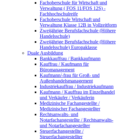
Fachoberschule für Wirtschaft und
Verwaltung ( FOS 11/FOS 12S) -
Fachhochschulreife
Fachoberschule Wirtschaft und
Verwaltung Klasse 12B in Vollzeitform
Zweijährige Berufsfachschule (Höhere
Handelsschule)
Zweijährige Berufsfachschule (Höhere
Handelsschule) Europaklasse
Duale Ausbildung
Bankkauffrau / Bankkaufmann
Kauffrau / Kaufmann für
Büromanagement
Kaufmann/-frau für Groß- und
Außenhandelsmanagement
Industriekauffrau / Industriekaufmann
Kaufmann / Kauffrau im Einzelhandel
und Verkäufer / Verkäuferin
Medizinische Fachangestellte /
Medizinischer Fachangestellter
Rechtsanwalts- und
Notarfachangestellte / Rechtsanwalts-
und Notarfachangestellter
Steuerfachangestellte /
Steuerfachangestellter