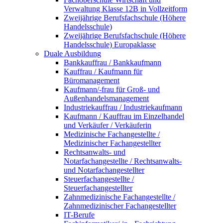
Verwaltung Klasse 12B in Vollzeitform
Zweijährige Berufsfachschule (Höhere
Handelsschule)
Zweijährige Berufsfachschule (Höhere
Handelsschule) Europaklasse
Duale Ausbildung
Bankkauffrau / Bankkaufmann
Kauffrau / Kaufmann für
Büromanagement
Kaufmann/-frau für Groß- und
Außenhandelsmanagement
Industriekauffrau / Industriekaufmann
Kaufmann / Kauffrau im Einzelhandel
und Verkäufer / Verkäuferin
Medizinische Fachangestellte /
Medizinischer Fachangestellter
Rechtsanwalts- und
Notarfachangestellte / Rechtsanwalts-
und Notarfachangestellter
Steuerfachangestellte /
Steuerfachangestellter
Zahnmedizinische Fachangestellte /
Zahnmedizinischer Fachangestellter
IT-Berufe