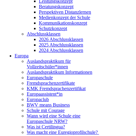
Leistungskonzept
Beratungskonzept
Perspektiven Distanzlernen
Medienkonzept der Schule
Kommunikationskonzept
Schutzkonzept
Abschlussklassen
2026 Abschlussklassen
2025 Abschlussklassen
2024 Abschlussklassen
Europa
Auslandspraktikum für
Vollzeitschüler*innen
Auslandspraktikum Informationen
Europaschule
Fremdsprachenzertifikate
KMK Fremdsprachenzertifikat
Europaassistent*in
Europaclub
BWV means Business
Schule mit Courage
Wann wird eine Schule eine
Europaschule NRW?
Was ist Certilingua?
Was macht eine Euregioprofilschule?