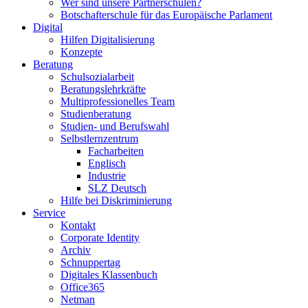
Wer sind unsere Partnerschulen?
Botschafterschule für das Europäische Parlament
Digital
Hilfen Digitalisierung
Konzepte
Beratung
Schulsozialarbeit
Beratungslehrkräfte
Multiprofessionelles Team
Studienberatung
Studien- und Berufswahl
Selbstlernzentrum
Facharbeiten
Englisch
Industrie
SLZ Deutsch
Hilfe bei Diskriminierung
Service
Kontakt
Corporate Identity
Archiv
Schnuppertag
Digitales Klassenbuch
Office365
Netman