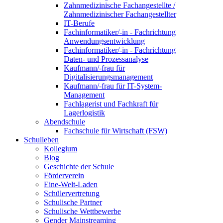
Zahnmedizinische Fachangestellte /
Zahnmedizinischer Fachangestellter
IT-Berufe
Fachinformatiker/-in - Fachrichtung
Anwendungsentwicklung
Fachinformatiker/-in - Fachrichtung
Daten- und Prozessanalyse
Kaufmann/-frau für
Digitalisierungsmanagement
Kaufmann/-frau für IT-System-
Management
Fachlagerist und Fachkraft für
Lagerlogistik
Abendschule
Fachschule für Wirtschaft (FSW)
Schulleben
Kollegium
Blog
Geschichte der Schule
Förderverein
Eine-Welt-Laden
Schülervertretung
Schulische Partner
Schulische Wettbewerbe
Gender Mainstreaming