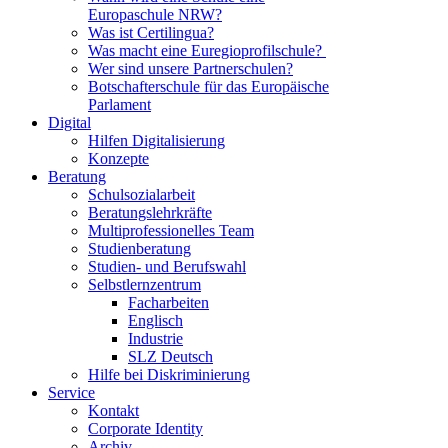
Europaschule NRW?
Was ist Certilingua?
Was macht eine Euregioprofilschule?
Wer sind unsere Partnerschulen?
Botschafterschule für das Europäische
Parlament
Digital
Hilfen Digitalisierung
Konzepte
Beratung
Schulsozialarbeit
Beratungslehrkräfte
Multiprofessionelles Team
Studienberatung
Studien- und Berufswahl
Selbstlernzentrum
Facharbeiten
Englisch
Industrie
SLZ Deutsch
Hilfe bei Diskriminierung
Service
Kontakt
Corporate Identity
Archiv