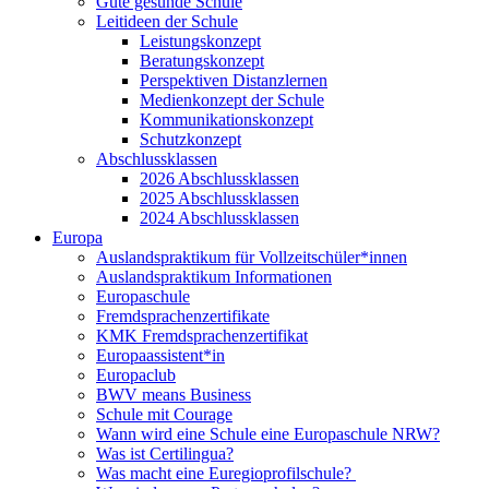
Gute gesunde Schule
Leitideen der Schule
Leistungskonzept
Beratungskonzept
Perspektiven Distanzlernen
Medienkonzept der Schule
Kommunikationskonzept
Schutzkonzept
Abschlussklassen
2026 Abschlussklassen
2025 Abschlussklassen
2024 Abschlussklassen
Europa
Auslandspraktikum für Vollzeitschüler*innen
Auslandspraktikum Informationen
Europaschule
Fremdsprachenzertifikate
KMK Fremdsprachenzertifikat
Europaassistent*in
Europaclub
BWV means Business
Schule mit Courage
Wann wird eine Schule eine Europaschule NRW?
Was ist Certilingua?
Was macht eine Euregioprofilschule?