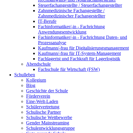
Steuerfachangestellte / Steuerfachangestellter
Zahnmedizinische Fachangestellte /
Zahnmedizinischer Fachangestellter
IT-Berufe
Fachinformatiker/-in - Fachrichtung
Anwendungsentwicklung
Fachinformatiker/-in - Fachrichtung Daten- und
Prozessanalyse
Kaufmann/-frau für Digitalisierungsmanagement
Kaufmann/-frau für IT-System-Management
Fachlagerist und Fachkraft für Lagerlogistik
Abendschule
Fachschule für Wirtschaft (FSW)
Schulleben
Kollegium
Blog
Geschichte der Schule
Förderverein
Eine-Welt-Laden
Schülervertretung
Schulische Partner
Schulische Wettbewerbe
Gender Mainstreaming
Schulentwicklungsgruppe