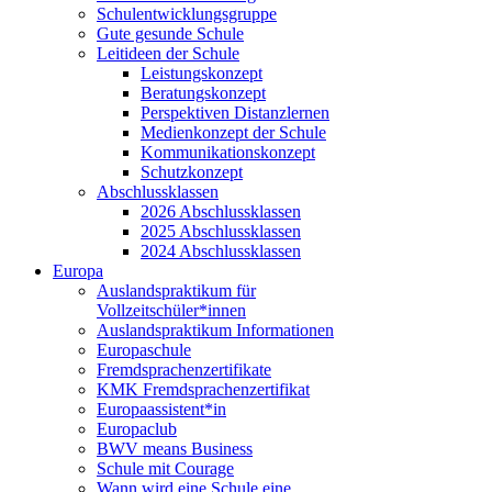
Schulentwicklungsgruppe
Gute gesunde Schule
Leitideen der Schule
Leistungskonzept
Beratungskonzept
Perspektiven Distanzlernen
Medienkonzept der Schule
Kommunikationskonzept
Schutzkonzept
Abschlussklassen
2026 Abschlussklassen
2025 Abschlussklassen
2024 Abschlussklassen
Europa
Auslandspraktikum für
Vollzeitschüler*innen
Auslandspraktikum Informationen
Europaschule
Fremdsprachenzertifikate
KMK Fremdsprachenzertifikat
Europaassistent*in
Europaclub
BWV means Business
Schule mit Courage
Wann wird eine Schule eine