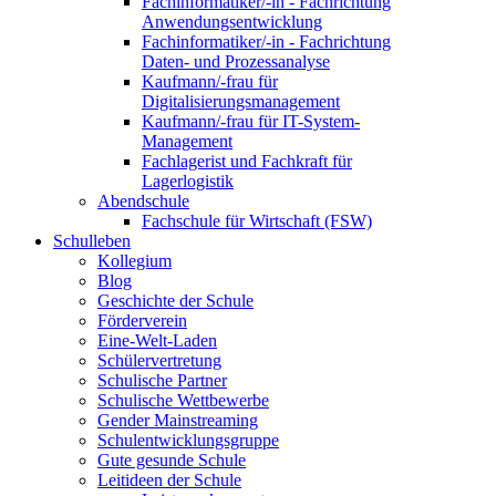
Fachinformatiker/-in - Fachrichtung
Anwendungsentwicklung
Fachinformatiker/-in - Fachrichtung
Daten- und Prozessanalyse
Kaufmann/-frau für
Digitalisierungsmanagement
Kaufmann/-frau für IT-System-
Management
Fachlagerist und Fachkraft für
Lagerlogistik
Abendschule
Fachschule für Wirtschaft (FSW)
Schulleben
Kollegium
Blog
Geschichte der Schule
Förderverein
Eine-Welt-Laden
Schülervertretung
Schulische Partner
Schulische Wettbewerbe
Gender Mainstreaming
Schulentwicklungsgruppe
Gute gesunde Schule
Leitideen der Schule