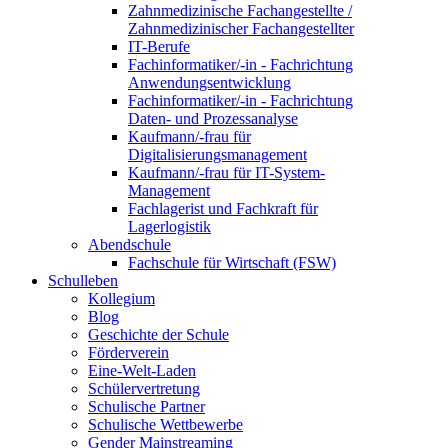
Zahnmedizinische Fachangestellte /
Zahnmedizinischer Fachangestellter
IT-Berufe
Fachinformatiker/-in - Fachrichtung
Anwendungsentwicklung
Fachinformatiker/-in - Fachrichtung
Daten- und Prozessanalyse
Kaufmann/-frau für
Digitalisierungsmanagement
Kaufmann/-frau für IT-System-
Management
Fachlagerist und Fachkraft für
Lagerlogistik
Abendschule
Fachschule für Wirtschaft (FSW)
Schulleben
Kollegium
Blog
Geschichte der Schule
Förderverein
Eine-Welt-Laden
Schülervertretung
Schulische Partner
Schulische Wettbewerbe
Gender Mainstreaming