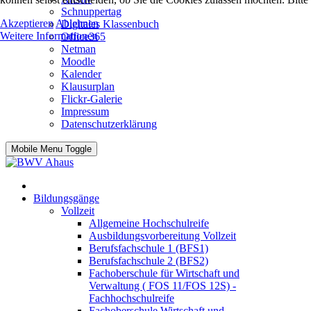
Schnuppertag
Akzeptieren
Ablehnen
Digitales Klassenbuch
Weitere Informationen
Office365
Netman
Moodle
Kalender
Klausurplan
Flickr-Galerie
Impressum
Datenschutzerklärung
Mobile Menu Toggle
Bildungsgänge
Vollzeit
Allgemeine Hochschulreife
Ausbildungsvorbereitung Vollzeit
Berufsfachschule 1 (BFS1)
Berufsfachschule 2 (BFS2)
Fachoberschule für Wirtschaft und
Verwaltung ( FOS 11/FOS 12S) -
Fachhochschulreife
Fachoberschule Wirtschaft und