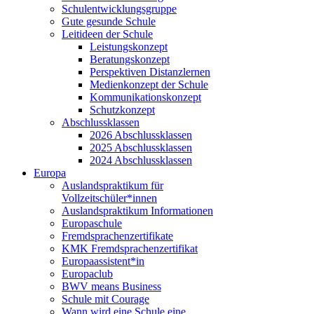
Schulentwicklungsgruppe
Gute gesunde Schule
Leitideen der Schule
Leistungskonzept
Beratungskonzept
Perspektiven Distanzlernen
Medienkonzept der Schule
Kommunikationskonzept
Schutzkonzept
Abschlussklassen
2026 Abschlussklassen
2025 Abschlussklassen
2024 Abschlussklassen
Europa
Auslandspraktikum für
Vollzeitschüler*innen
Auslandspraktikum Informationen
Europaschule
Fremdsprachenzertifikate
KMK Fremdsprachenzertifikat
Europaassistent*in
Europaclub
BWV means Business
Schule mit Courage
Wann wird eine Schule eine