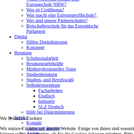
Europaschule NRW?
Was ist Certilingua?
Was macht eine Euregioprofilschule?
Wer sind unsere Partnerschulen?
Botschafterschule für das Europäische
Parlament
Digital
Hilfen Digitalisierung
Konzepte
Beratung
Schulsozialarbeit
Beratungslehrkräfte
Multiprofessionelles Team
Studienberatung
Studien- und Berufswahl
Selbstlernzentrum
Facharbeiten
Englisch
Industrie
SLZ Deutsch
Hilfe bei Diskriminierung
Service
Wir benutzen Cookies
Kontakt
Corporate Identity
Wir nutzen Cookies auf unserer Website. Einige von ihnen sind essenzi
Archiv
können selbst entscheiden, ob Sie die Cookies zulassen möchten. Bitte