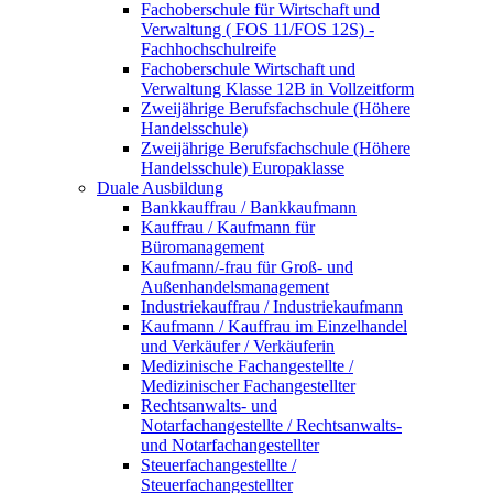
Fachoberschule für Wirtschaft und
Verwaltung ( FOS 11/FOS 12S) -
Fachhochschulreife
Fachoberschule Wirtschaft und
Verwaltung Klasse 12B in Vollzeitform
Zweijährige Berufsfachschule (Höhere
Handelsschule)
Zweijährige Berufsfachschule (Höhere
Handelsschule) Europaklasse
Duale Ausbildung
Bankkauffrau / Bankkaufmann
Kauffrau / Kaufmann für
Büromanagement
Kaufmann/-frau für Groß- und
Außenhandelsmanagement
Industriekauffrau / Industriekaufmann
Kaufmann / Kauffrau im Einzelhandel
und Verkäufer / Verkäuferin
Medizinische Fachangestellte /
Medizinischer Fachangestellter
Rechtsanwalts- und
Notarfachangestellte / Rechtsanwalts-
und Notarfachangestellter
Steuerfachangestellte /
Steuerfachangestellter