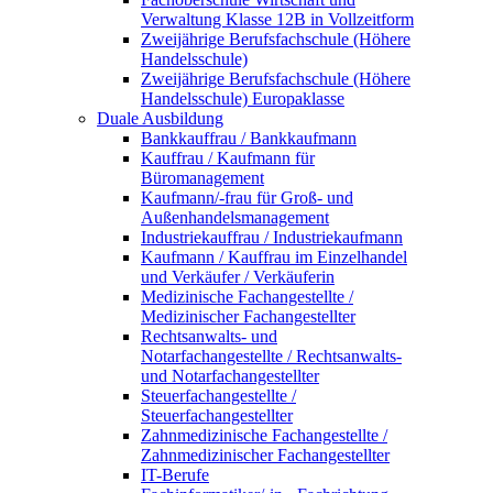
Verwaltung Klasse 12B in Vollzeitform
Zweijährige Berufsfachschule (Höhere
Handelsschule)
Zweijährige Berufsfachschule (Höhere
Handelsschule) Europaklasse
Duale Ausbildung
Bankkauffrau / Bankkaufmann
Kauffrau / Kaufmann für
Büromanagement
Kaufmann/-frau für Groß- und
Außenhandelsmanagement
Industriekauffrau / Industriekaufmann
Kaufmann / Kauffrau im Einzelhandel
und Verkäufer / Verkäuferin
Medizinische Fachangestellte /
Medizinischer Fachangestellter
Rechtsanwalts- und
Notarfachangestellte / Rechtsanwalts-
und Notarfachangestellter
Steuerfachangestellte /
Steuerfachangestellter
Zahnmedizinische Fachangestellte /
Zahnmedizinischer Fachangestellter
IT-Berufe