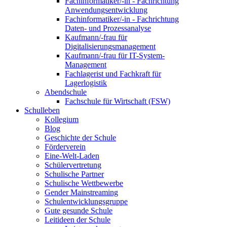
Fachinformatiker/-in - Fachrichtung
Anwendungsentwicklung
Fachinformatiker/-in - Fachrichtung
Daten- und Prozessanalyse
Kaufmann/-frau für
Digitalisierungsmanagement
Kaufmann/-frau für IT-System-
Management
Fachlagerist und Fachkraft für
Lagerlogistik
Abendschule
Fachschule für Wirtschaft (FSW)
Schulleben
Kollegium
Blog
Geschichte der Schule
Förderverein
Eine-Welt-Laden
Schülervertretung
Schulische Partner
Schulische Wettbewerbe
Gender Mainstreaming
Schulentwicklungsgruppe
Gute gesunde Schule
Leitideen der Schule