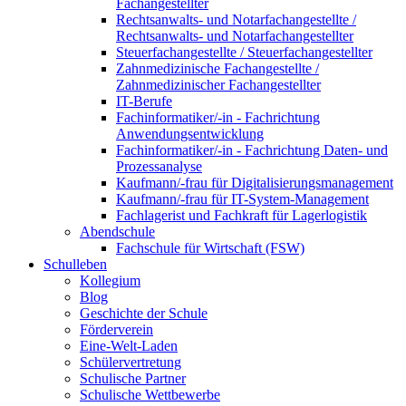
Fachangestellter
Rechtsanwalts- und Notarfachangestellte /
Rechtsanwalts- und Notarfachangestellter
Steuerfachangestellte / Steuerfachangestellter
Zahnmedizinische Fachangestellte /
Zahnmedizinischer Fachangestellter
IT-Berufe
Fachinformatiker/-in - Fachrichtung
Anwendungsentwicklung
Fachinformatiker/-in - Fachrichtung Daten- und
Prozessanalyse
Kaufmann/-frau für Digitalisierungsmanagement
Kaufmann/-frau für IT-System-Management
Fachlagerist und Fachkraft für Lagerlogistik
Abendschule
Fachschule für Wirtschaft (FSW)
Schulleben
Kollegium
Blog
Geschichte der Schule
Förderverein
Eine-Welt-Laden
Schülervertretung
Schulische Partner
Schulische Wettbewerbe