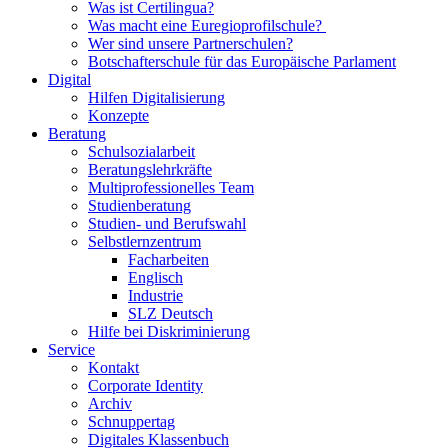
Was ist Certilingua?
Was macht eine Euregioprofilschule?
Wer sind unsere Partnerschulen?
Botschafterschule für das Europäische Parlament
Digital
Hilfen Digitalisierung
Konzepte
Beratung
Schulsozialarbeit
Beratungslehrkräfte
Multiprofessionelles Team
Studienberatung
Studien- und Berufswahl
Selbstlernzentrum
Facharbeiten
Englisch
Industrie
SLZ Deutsch
Hilfe bei Diskriminierung
Service
Kontakt
Corporate Identity
Archiv
Schnuppertag
Digitales Klassenbuch