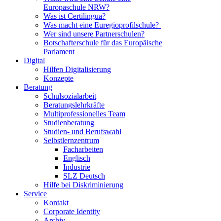
Europaschule NRW?
Was ist Certilingua?
Was macht eine Euregioprofilschule?
Wer sind unsere Partnerschulen?
Botschafterschule für das Europäische
Parlament
Digital
Hilfen Digitalisierung
Konzepte
Beratung
Schulsozialarbeit
Beratungslehrkräfte
Multiprofessionelles Team
Studienberatung
Studien- und Berufswahl
Selbstlernzentrum
Facharbeiten
Englisch
Industrie
SLZ Deutsch
Hilfe bei Diskriminierung
Service
Kontakt
Corporate Identity
Archiv