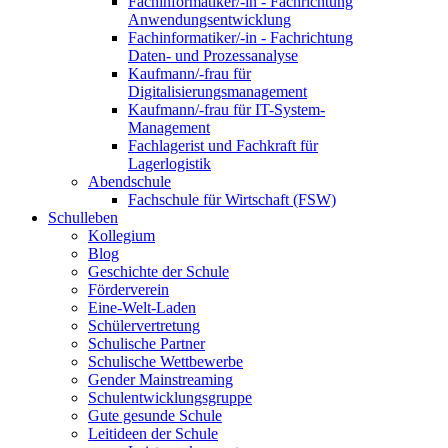
Fachinformatiker/-in - Fachrichtung
Anwendungsentwicklung
Fachinformatiker/-in - Fachrichtung
Daten- und Prozessanalyse
Kaufmann/-frau für
Digitalisierungsmanagement
Kaufmann/-frau für IT-System-
Management
Fachlagerist und Fachkraft für
Lagerlogistik
Abendschule
Fachschule für Wirtschaft (FSW)
Schulleben
Kollegium
Blog
Geschichte der Schule
Förderverein
Eine-Welt-Laden
Schülervertretung
Schulische Partner
Schulische Wettbewerbe
Gender Mainstreaming
Schulentwicklungsgruppe
Gute gesunde Schule
Leitideen der Schule