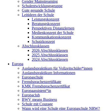
Gender Mainstreaming
Schulentwicklungsgruppe
Gute gesunde Schule
Leitideen der Schule
Leistungskonzept
Beratungskonzept
Perspektiven Distanzlernen
Medienkonzept der Schule
Kommunikationskonzept
Schutzkonzept
Abschlussklassen
2026 Abschlussklassen
2025 Abschlussklassen
2024 Abschlussklassen
Europa
Auslandspraktikum für Vollzeitschüler*innen
Auslandspraktikum Informationen
Europaschule
Fremdsprachenzertifikate
KMK Fremdsprachenzertifikat
Europaassistent*in
Europaclub
BWV means Business
Schule mit Courage
Wann wird eine Schule eine Europaschule NRW?