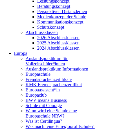
Leistungskonzept
Beratungskonzept
Perspektiven Distanzlernen
Medienkonzept der Schule
Kommunikationskonzept
Schutzkonzept
Abschlussklassen
2026 Abschlussklassen
2025 Abschlussklassen
2024 Abschlussklassen
Europa
Auslandspraktikum für
Vollzeitschüler*innen
Auslandspraktikum Informationen
Europaschule
Fremdsprachenzertifikate
KMK Fremdsprachenzertifikat
Europaassistent*in
Europaclub
BWV means Business
Schule mit Courage
Wann wird eine Schule eine
Europaschule NRW?
Was ist Certilingua?
Was macht eine Euregioprofilschule?