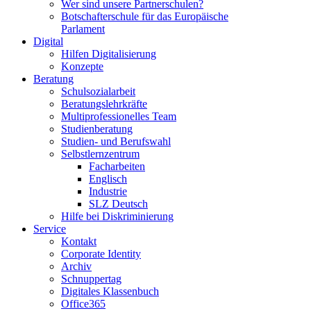
Wer sind unsere Partnerschulen?
Botschafterschule für das Europäische
Parlament
Digital
Hilfen Digitalisierung
Konzepte
Beratung
Schulsozialarbeit
Beratungslehrkräfte
Multiprofessionelles Team
Studienberatung
Studien- und Berufswahl
Selbstlernzentrum
Facharbeiten
Englisch
Industrie
SLZ Deutsch
Hilfe bei Diskriminierung
Service
Kontakt
Corporate Identity
Archiv
Schnuppertag
Digitales Klassenbuch
Office365