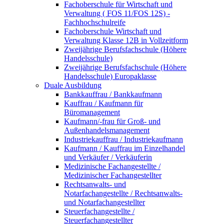
Fachoberschule für Wirtschaft und
Verwaltung ( FOS 11/FOS 12S) -
Fachhochschulreife
Fachoberschule Wirtschaft und
Verwaltung Klasse 12B in Vollzeitform
Zweijährige Berufsfachschule (Höhere
Handelsschule)
Zweijährige Berufsfachschule (Höhere
Handelsschule) Europaklasse
Duale Ausbildung
Bankkauffrau / Bankkaufmann
Kauffrau / Kaufmann für
Büromanagement
Kaufmann/-frau für Groß- und
Außenhandelsmanagement
Industriekauffrau / Industriekaufmann
Kaufmann / Kauffrau im Einzelhandel
und Verkäufer / Verkäuferin
Medizinische Fachangestellte /
Medizinischer Fachangestellter
Rechtsanwalts- und
Notarfachangestellte / Rechtsanwalts-
und Notarfachangestellter
Steuerfachangestellte /
Steuerfachangestellter