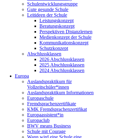
Schulentwicklungsgruppe
Gute gesunde Schule
Leitideen der Schule
Leistungskonzept
Beratungskonzept
Perspektiven Distanzlernen
Medienkonzept der Schule
Kommunikationskonzept
Schutzkonzept
Abschlussklassen
2026 Abschlussklassen
2025 Abschlussklassen
2024 Abschlussklassen
Europa
Auslandspraktikum für
Vollzeitschüler*innen
Auslandspraktikum Informationen
Europaschule
Fremdsprachenzertifikate
KMK Fremdsprachenzertifikat
Europaassistent*in
Europaclub
BWV means Business
Schule mit Courage
Wann wird eine Schule eine