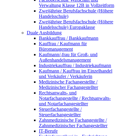
Verwaltung Klasse 12B in Vollzeitform
Zweijährige Berufsfachschule (Höhere
Handelsschule)
Zweijährige Berufsfachschule (Höhere
Handelsschule) Europaklasse
Duale Ausbildung
Bankkauffrau / Bankkaufmann
Kauffrau / Kaufmann für
Büromanagement
Kaufmann/-frau für Groß- und
Außenhandelsmanagement
Industriekauffrau / Industriekaufmann
Kaufmann / Kauffrau im Einzelhandel
und Verkäufer / Verkäuferin
Medizinische Fachangestellte /
Medizinischer Fachangestellter
Rechtsanwalts- und
Notarfachangestellte / Rechtsanwalts-
und Notarfachangestellter
Steuerfachangestellte /
Steuerfachangestellter
Zahnmedizinische Fachangestellte /
Zahnmedizinischer Fachangestellter
IT-Berufe