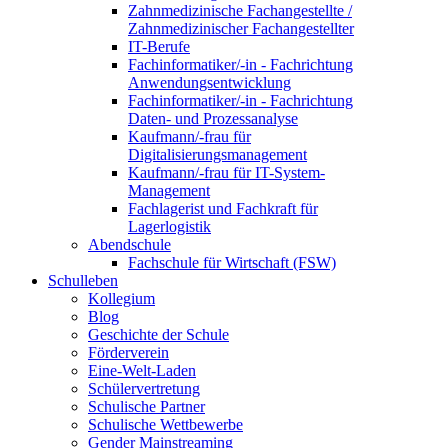
Zahnmedizinische Fachangestellte /
Zahnmedizinischer Fachangestellter
IT-Berufe
Fachinformatiker/-in - Fachrichtung
Anwendungsentwicklung
Fachinformatiker/-in - Fachrichtung
Daten- und Prozessanalyse
Kaufmann/-frau für
Digitalisierungsmanagement
Kaufmann/-frau für IT-System-
Management
Fachlagerist und Fachkraft für
Lagerlogistik
Abendschule
Fachschule für Wirtschaft (FSW)
Schulleben
Kollegium
Blog
Geschichte der Schule
Förderverein
Eine-Welt-Laden
Schülervertretung
Schulische Partner
Schulische Wettbewerbe
Gender Mainstreaming