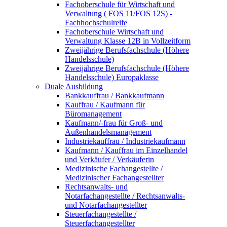
Fachoberschule für Wirtschaft und
Verwaltung ( FOS 11/FOS 12S) -
Fachhochschulreife
Fachoberschule Wirtschaft und
Verwaltung Klasse 12B in Vollzeitform
Zweijährige Berufsfachschule (Höhere
Handelsschule)
Zweijährige Berufsfachschule (Höhere
Handelsschule) Europaklasse
Duale Ausbildung
Bankkauffrau / Bankkaufmann
Kauffrau / Kaufmann für
Büromanagement
Kaufmann/-frau für Groß- und
Außenhandelsmanagement
Industriekauffrau / Industriekaufmann
Kaufmann / Kauffrau im Einzelhandel
und Verkäufer / Verkäuferin
Medizinische Fachangestellte /
Medizinischer Fachangestellter
Rechtsanwalts- und
Notarfachangestellte / Rechtsanwalts-
und Notarfachangestellter
Steuerfachangestellte /
Steuerfachangestellter