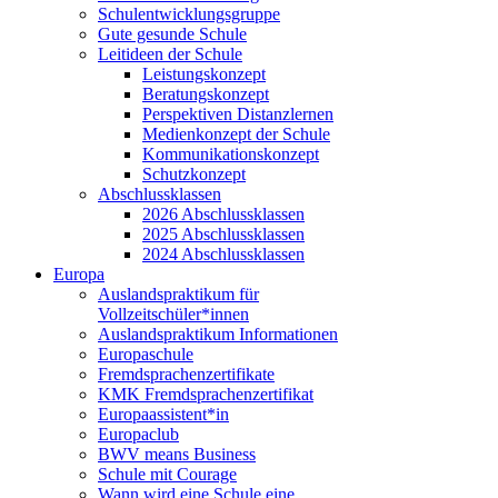
Schulentwicklungsgruppe
Gute gesunde Schule
Leitideen der Schule
Leistungskonzept
Beratungskonzept
Perspektiven Distanzlernen
Medienkonzept der Schule
Kommunikationskonzept
Schutzkonzept
Abschlussklassen
2026 Abschlussklassen
2025 Abschlussklassen
2024 Abschlussklassen
Europa
Auslandspraktikum für
Vollzeitschüler*innen
Auslandspraktikum Informationen
Europaschule
Fremdsprachenzertifikate
KMK Fremdsprachenzertifikat
Europaassistent*in
Europaclub
BWV means Business
Schule mit Courage
Wann wird eine Schule eine