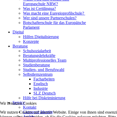
Europaschule NRW?
Was ist Certilingua?
Was macht eine Euregioprofilschule?
Wer sind unsere Partnerschulen?
Botschafterschule für das Europäische
Parlament
Digital
Hilfen Digitalisierung
Konzepte
Beratung
Schulsozialarbeit
Beratungslehrkräfte
Multiprofessionelles Team
Studienberatung
Studien- und Berufswahl
Selbstlernzentrum
Facharbeiten
Englisch
Industrie
SLZ Deutsch
Hilfe bei Diskriminierung
Service
Wir benutzen Cookies
Kontakt
Corporate Identity
Wir nutzen Cookies auf unserer Website. Einige von ihnen sind essenzi
Archiv
können selbst entscheiden, ob Sie die Cookies zulassen möchten. Bitte