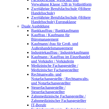
Verwaltung Klasse 12B in Vollzeitform
Zweijährige Berufsfachschule (Höhere
Handelsschule)
Zweijährige Berufsfachschule (Höhere
Handelsschule) Europaklasse
Duale Ausbildung
Bankkauffrau / Bankkaufmann
Kauffrau / Kaufmann für
Büromanagement
Kaufmann/-frau für Groß- und
Außenhandelsmanagement
Industriekauffrau / Industriekaufmann
Kaufmann / Kauffrau im Einzelhandel
und Verkäufer / Verkäuferin
Medizinische Fachangestellte /
Medizinischer Fachangestellter
Rechtsanwalts- und
Notarfachangestellte / Rechtsanwalts-
und Notarfachangestellter
Steuerfachangestellte /
Steuerfachangestellter
Zahnmedizinische Fachangestellte /
Zahnmedizinischer Fachangestellter
IT-Berufe