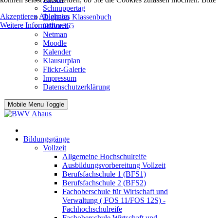
Schnuppertag
Akzeptieren
Ablehnen
Digitales Klassenbuch
Weitere Informationen
Office365
Netman
Moodle
Kalender
Klausurplan
Flickr-Galerie
Impressum
Datenschutzerklärung
Mobile Menu Toggle
Bildungsgänge
Vollzeit
Allgemeine Hochschulreife
Ausbildungsvorbereitung Vollzeit
Berufsfachschule 1 (BFS1)
Berufsfachschule 2 (BFS2)
Fachoberschule für Wirtschaft und
Verwaltung ( FOS 11/FOS 12S) -
Fachhochschulreife
Fachoberschule Wirtschaft und