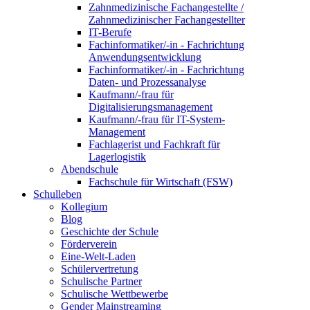
Zahnmedizinische Fachangestellte /
Zahnmedizinischer Fachangestellter
IT-Berufe
Fachinformatiker/-in - Fachrichtung
Anwendungsentwicklung
Fachinformatiker/-in - Fachrichtung
Daten- und Prozessanalyse
Kaufmann/-frau für
Digitalisierungsmanagement
Kaufmann/-frau für IT-System-
Management
Fachlagerist und Fachkraft für
Lagerlogistik
Abendschule
Fachschule für Wirtschaft (FSW)
Schulleben
Kollegium
Blog
Geschichte der Schule
Förderverein
Eine-Welt-Laden
Schülervertretung
Schulische Partner
Schulische Wettbewerbe
Gender Mainstreaming