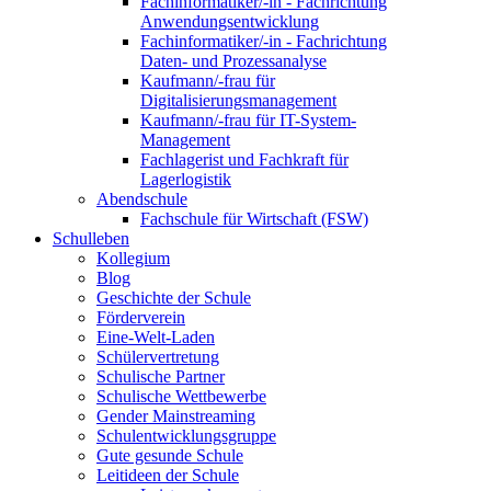
Fachinformatiker/-in - Fachrichtung
Anwendungsentwicklung
Fachinformatiker/-in - Fachrichtung
Daten- und Prozessanalyse
Kaufmann/-frau für
Digitalisierungsmanagement
Kaufmann/-frau für IT-System-
Management
Fachlagerist und Fachkraft für
Lagerlogistik
Abendschule
Fachschule für Wirtschaft (FSW)
Schulleben
Kollegium
Blog
Geschichte der Schule
Förderverein
Eine-Welt-Laden
Schülervertretung
Schulische Partner
Schulische Wettbewerbe
Gender Mainstreaming
Schulentwicklungsgruppe
Gute gesunde Schule
Leitideen der Schule