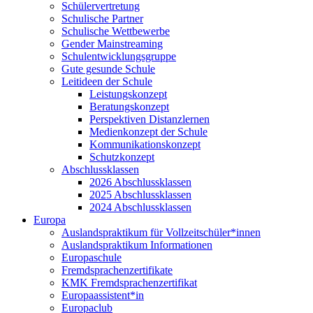
Schülervertretung
Schulische Partner
Schulische Wettbewerbe
Gender Mainstreaming
Schulentwicklungsgruppe
Gute gesunde Schule
Leitideen der Schule
Leistungskonzept
Beratungskonzept
Perspektiven Distanzlernen
Medienkonzept der Schule
Kommunikationskonzept
Schutzkonzept
Abschlussklassen
2026 Abschlussklassen
2025 Abschlussklassen
2024 Abschlussklassen
Europa
Auslandspraktikum für Vollzeitschüler*innen
Auslandspraktikum Informationen
Europaschule
Fremdsprachenzertifikate
KMK Fremdsprachenzertifikat
Europaassistent*in
Europaclub