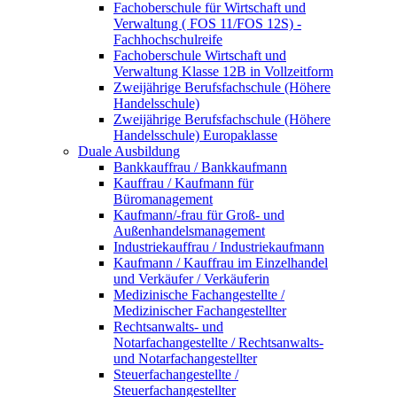
Fachoberschule für Wirtschaft und
Verwaltung ( FOS 11/FOS 12S) -
Fachhochschulreife
Fachoberschule Wirtschaft und
Verwaltung Klasse 12B in Vollzeitform
Zweijährige Berufsfachschule (Höhere
Handelsschule)
Zweijährige Berufsfachschule (Höhere
Handelsschule) Europaklasse
Duale Ausbildung
Bankkauffrau / Bankkaufmann
Kauffrau / Kaufmann für
Büromanagement
Kaufmann/-frau für Groß- und
Außenhandelsmanagement
Industriekauffrau / Industriekaufmann
Kaufmann / Kauffrau im Einzelhandel
und Verkäufer / Verkäuferin
Medizinische Fachangestellte /
Medizinischer Fachangestellter
Rechtsanwalts- und
Notarfachangestellte / Rechtsanwalts-
und Notarfachangestellter
Steuerfachangestellte /
Steuerfachangestellter