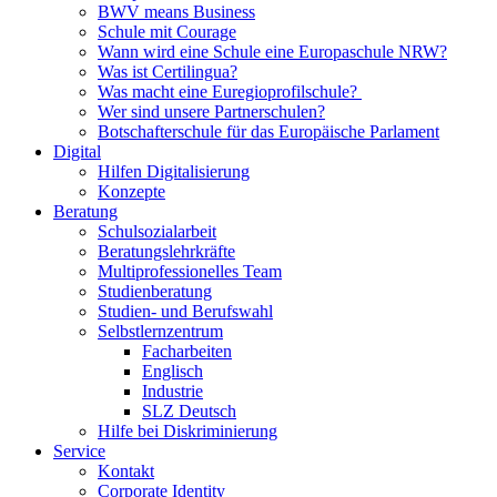
BWV means Business
Schule mit Courage
Wann wird eine Schule eine Europaschule NRW?
Was ist Certilingua?
Was macht eine Euregioprofilschule?
Wer sind unsere Partnerschulen?
Botschafterschule für das Europäische Parlament
Digital
Hilfen Digitalisierung
Konzepte
Beratung
Schulsozialarbeit
Beratungslehrkräfte
Multiprofessionelles Team
Studienberatung
Studien- und Berufswahl
Selbstlernzentrum
Facharbeiten
Englisch
Industrie
SLZ Deutsch
Hilfe bei Diskriminierung
Service
Kontakt
Corporate Identity