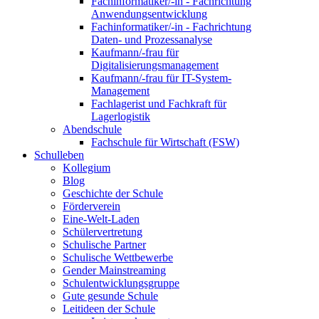
Fachinformatiker/-in - Fachrichtung
Anwendungsentwicklung
Fachinformatiker/-in - Fachrichtung
Daten- und Prozessanalyse
Kaufmann/-frau für
Digitalisierungsmanagement
Kaufmann/-frau für IT-System-
Management
Fachlagerist und Fachkraft für
Lagerlogistik
Abendschule
Fachschule für Wirtschaft (FSW)
Schulleben
Kollegium
Blog
Geschichte der Schule
Förderverein
Eine-Welt-Laden
Schülervertretung
Schulische Partner
Schulische Wettbewerbe
Gender Mainstreaming
Schulentwicklungsgruppe
Gute gesunde Schule
Leitideen der Schule