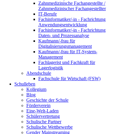
Zahnmedizinische Fachangestellte /
Zahnmedizinischer Fachangestellter
IT-Berufe
Fachinformatiker/-in - Fachrichtung
Anwendungsentwicklung
Fachinformatiker/-in - Fachrichtung
Daten- und Prozessanalyse
Kaufmann/-frau für
Digitalisierungsmanagement
Kaufmann/-frau für IT-System-
Management
Fachlagerist und Fachkraft für
Lagerlogistik
Abendschule
Fachschule für Wirtschaft (FSW)
Schulleben
Kollegium
Blog
Geschichte der Schule
Förderverein
Eine-Welt-Laden
Schülervertretung
Schulische Partner
Schulische Wettbewerbe
Gender Mainstreaming