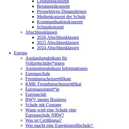
Leistungskonzept
Beratungskonzept
Perspektiven Distanzlernen
Medienkonzept der Schule
Kommunikationskonzept
Schutzkonzept
Abschlussklassen
2026 Abschlussklassen
2025 Abschlussklassen
2024 Abschlussklassen
Europa
Auslandspraktikum für
Vollzeitschüler*innen
Auslandspraktikum Informationen
Europaschule
Fremdsprachenzertifikate
KMK Fremdsprachenzertifikat
Europaassistent*in
Europaclub
BWV means Business
Schule mit Courage
Wann wird eine Schule eine
Europaschule NRW?
Was ist Certilingua?
Was macht eine Euregioprofilschule?