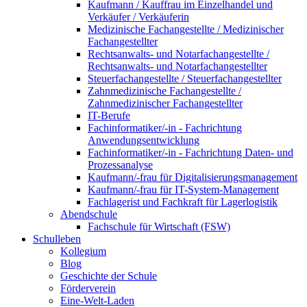
Kaufmann / Kauffrau im Einzelhandel und
Verkäufer / Verkäuferin
Medizinische Fachangestellte / Medizinischer
Fachangestellter
Rechtsanwalts- und Notarfachangestellte /
Rechtsanwalts- und Notarfachangestellter
Steuerfachangestellte / Steuerfachangestellter
Zahnmedizinische Fachangestellte /
Zahnmedizinischer Fachangestellter
IT-Berufe
Fachinformatiker/-in - Fachrichtung
Anwendungsentwicklung
Fachinformatiker/-in - Fachrichtung Daten- und
Prozessanalyse
Kaufmann/-frau für Digitalisierungsmanagement
Kaufmann/-frau für IT-System-Management
Fachlagerist und Fachkraft für Lagerlogistik
Abendschule
Fachschule für Wirtschaft (FSW)
Schulleben
Kollegium
Blog
Geschichte der Schule
Förderverein
Eine-Welt-Laden