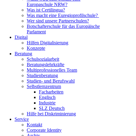
Europaschule NRW?
Was ist Certilingua?
Was macht eine Euregioprofilschule?
Wer sind unsere Partnerschulen?
Botschafterschule für das Europäische
Parlament
Digital
Hilfen Digitalisierung
Konzepte
Beratung
Schulsozialarbeit
Beratungslehrkräfte
Multiprofessionelles Team
Studienberatung
Studien- und Berufswahl
Selbstlernzentrum
Facharbeiten
Englisch
Industrie
SLZ Deutsch
Hilfe bei Diskriminierung
Service
Kontakt
Corporate Identity
Archiv