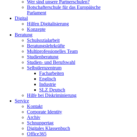
Wer sind unsere Partnerschulen?
Botschafterschule für das Europäische
Parlament
Digital
Hilfen Digitalisierung
Konzepte
Beratung
Schulsozialarbeit
Beratungslehrkräfte
Multiprofessionelles Team
Studienberatung
Studien- und Berufswahl
Selbstlernzentrum
Facharbeiten
Englisch
Industrie
SLZ Deutsch
Hilfe bei Diskriminierung
Service
Kontakt
Corporate Identity
Archiv
Schnuppertag
Digitales Klassenbuch
Office365