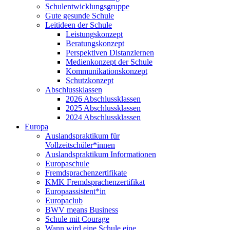
Schulentwicklungsgruppe
Gute gesunde Schule
Leitideen der Schule
Leistungskonzept
Beratungskonzept
Perspektiven Distanzlernen
Medienkonzept der Schule
Kommunikationskonzept
Schutzkonzept
Abschlussklassen
2026 Abschlussklassen
2025 Abschlussklassen
2024 Abschlussklassen
Europa
Auslandspraktikum für
Vollzeitschüler*innen
Auslandspraktikum Informationen
Europaschule
Fremdsprachenzertifikate
KMK Fremdsprachenzertifikat
Europaassistent*in
Europaclub
BWV means Business
Schule mit Courage
Wann wird eine Schule eine