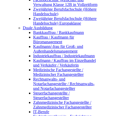
Verwaltung Klasse 12B in Vollzeitform
Zweijährige Berufsfachschule (Höhere
Handelsschule)
Zweijährige Berufsfachschule (Höhere
Handelsschule) Europaklasse
Duale Ausbildung
Bankkauffrau / Bankkaufmann
Kauffrau / Kaufmann für
Büromanagement
Kaufmann/-frau für Groß- und
Außenhandelsmanagement
Industriekauffrau / Industriekaufmann
Kaufmann / Kauffrau im Einzelhandel
und Verkäufer / Verkäuferin
Medizinische Fachangestellte /
Medizinischer Fachangestellter
Rechtsanwalts- und
Notarfachangestellte / Rechtsanwalts-
und Notarfachangestellter
Steuerfachangestellte /
Steuerfachangestellter
Zahnmedizinische Fachangestellte /
Zahnmedizinischer Fachangestellter
IT-Berufe