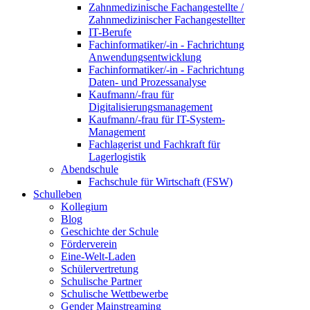
Zahnmedizinische Fachangestellte /
Zahnmedizinischer Fachangestellter
IT-Berufe
Fachinformatiker/-in - Fachrichtung
Anwendungsentwicklung
Fachinformatiker/-in - Fachrichtung
Daten- und Prozessanalyse
Kaufmann/-frau für
Digitalisierungsmanagement
Kaufmann/-frau für IT-System-
Management
Fachlagerist und Fachkraft für
Lagerlogistik
Abendschule
Fachschule für Wirtschaft (FSW)
Schulleben
Kollegium
Blog
Geschichte der Schule
Förderverein
Eine-Welt-Laden
Schülervertretung
Schulische Partner
Schulische Wettbewerbe
Gender Mainstreaming