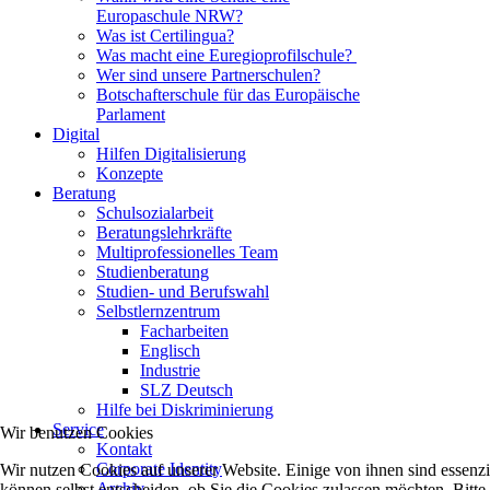
Europaschule NRW?
Was ist Certilingua?
Was macht eine Euregioprofilschule?
Wer sind unsere Partnerschulen?
Botschafterschule für das Europäische
Parlament
Digital
Hilfen Digitalisierung
Konzepte
Beratung
Schulsozialarbeit
Beratungslehrkräfte
Multiprofessionelles Team
Studienberatung
Studien- und Berufswahl
Selbstlernzentrum
Facharbeiten
Englisch
Industrie
SLZ Deutsch
Hilfe bei Diskriminierung
Service
Wir benutzen Cookies
Kontakt
Corporate Identity
Wir nutzen Cookies auf unserer Website. Einige von ihnen sind essenzi
Archiv
können selbst entscheiden, ob Sie die Cookies zulassen möchten. Bitte