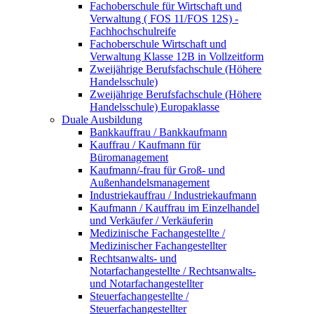
Fachoberschule für Wirtschaft und
Verwaltung ( FOS 11/FOS 12S) -
Fachhochschulreife
Fachoberschule Wirtschaft und
Verwaltung Klasse 12B in Vollzeitform
Zweijährige Berufsfachschule (Höhere
Handelsschule)
Zweijährige Berufsfachschule (Höhere
Handelsschule) Europaklasse
Duale Ausbildung
Bankkauffrau / Bankkaufmann
Kauffrau / Kaufmann für
Büromanagement
Kaufmann/-frau für Groß- und
Außenhandelsmanagement
Industriekauffrau / Industriekaufmann
Kaufmann / Kauffrau im Einzelhandel
und Verkäufer / Verkäuferin
Medizinische Fachangestellte /
Medizinischer Fachangestellter
Rechtsanwalts- und
Notarfachangestellte / Rechtsanwalts-
und Notarfachangestellter
Steuerfachangestellte /
Steuerfachangestellter