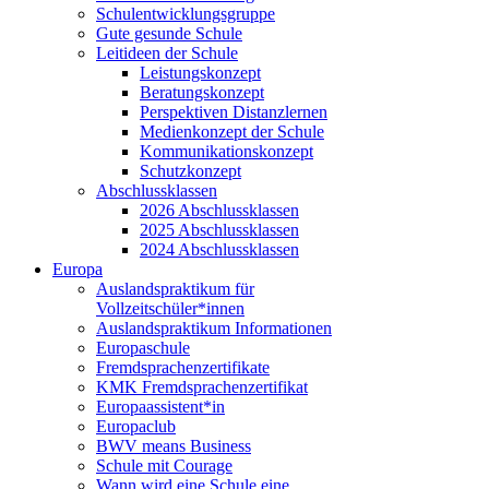
Schulentwicklungsgruppe
Gute gesunde Schule
Leitideen der Schule
Leistungskonzept
Beratungskonzept
Perspektiven Distanzlernen
Medienkonzept der Schule
Kommunikationskonzept
Schutzkonzept
Abschlussklassen
2026 Abschlussklassen
2025 Abschlussklassen
2024 Abschlussklassen
Europa
Auslandspraktikum für
Vollzeitschüler*innen
Auslandspraktikum Informationen
Europaschule
Fremdsprachenzertifikate
KMK Fremdsprachenzertifikat
Europaassistent*in
Europaclub
BWV means Business
Schule mit Courage
Wann wird eine Schule eine