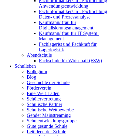
Fachinformatiker/-in - Fachrichtung
Anwendungsentwicklung
Fachinformatiker/-in - Fachrichtung
Daten- und Prozessanalyse
Kaufmann/-frau für
Digitalisierungsmanagement
Kaufmann/-frau für IT-System-
Management
Fachlagerist und Fachkraft für
Lagerlogistik
Abendschule
Fachschule für Wirtschaft (FSW)
Schulleben
Kollegium
Blog
Geschichte der Schule
Förderverein
Eine-Welt-Laden
Schülervertretung
Schulische Partner
Schulische Wettbewerbe
Gender Mainstreaming
Schulentwicklungsgruppe
Gute gesunde Schule
Leitideen der Schule