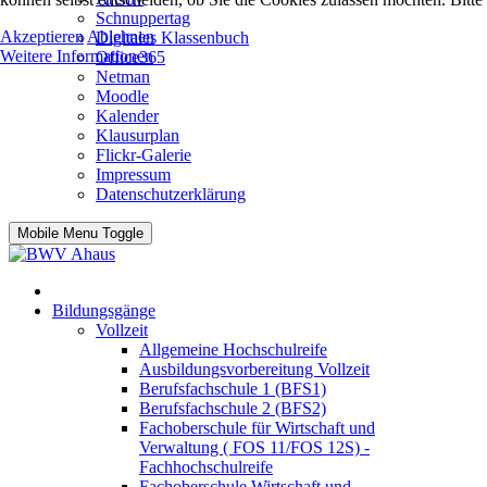
Schnuppertag
Akzeptieren
Ablehnen
Digitales Klassenbuch
Weitere Informationen
Office365
Netman
Moodle
Kalender
Klausurplan
Flickr-Galerie
Impressum
Datenschutzerklärung
Mobile Menu Toggle
Bildungsgänge
Vollzeit
Allgemeine Hochschulreife
Ausbildungsvorbereitung Vollzeit
Berufsfachschule 1 (BFS1)
Berufsfachschule 2 (BFS2)
Fachoberschule für Wirtschaft und
Verwaltung ( FOS 11/FOS 12S) -
Fachhochschulreife
Fachoberschule Wirtschaft und