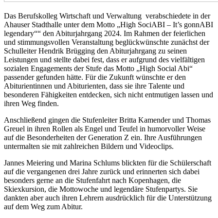
Das Berufskolleg Wirtschaft und Verwaltung verabschiedete in der
Ahauser Stadthalle unter dem Motto „High SociABI – It’s gonnABI
legendary““ den Abiturjahrgang 2024. Im Rahmen der feierlichen
und stimmungsvollen Veranstaltung beglückwünschte zunächst der
Schulleiter Hendrik Brügging den Abiturjahrgang zu seinen
Leistungen und stellte dabei fest, dass er aufgrund des vielfältigen
sozialen Engagements der Stufe das Motto „High Social Abi“
passender gefunden hätte. Für die Zukunft wünschte er den
Abiturientinnen und Abiturienten, dass sie ihre Talente und
besonderen Fähigkeiten entdecken, sich nicht entmutigen lassen und
ihren Weg finden.
Anschließend gingen die Stufenleiter Britta Kamender und Thomas
Greuel in ihren Rollen als Engel und Teufel in humorvoller Weise
auf die Besonderheiten der Generation Z ein. Ihre Ausführungen
untermalten sie mit zahlreichen Bildern und Videoclips.
Jannes Meiering und Marina Schlums blickten für die Schülerschaft
auf die vergangenen drei Jahre zurück und erinnerten sich dabei
besonders gerne an die Stufenfahrt nach Kopenhagen, die
Skiexkursion, die Mottowoche und legendäre Stufenpartys. Sie
dankten aber auch ihren Lehrern ausdrücklich für die Unterstützung
auf dem Weg zum Abitur.