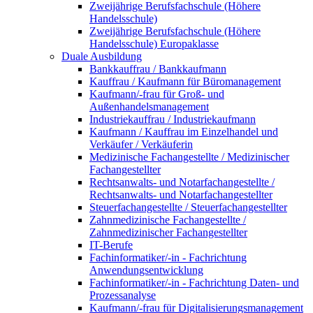
Zweijährige Berufsfachschule (Höhere
Handelsschule)
Zweijährige Berufsfachschule (Höhere
Handelsschule) Europaklasse
Duale Ausbildung
Bankkauffrau / Bankkaufmann
Kauffrau / Kaufmann für Büromanagement
Kaufmann/-frau für Groß- und
Außenhandelsmanagement
Industriekauffrau / Industriekaufmann
Kaufmann / Kauffrau im Einzelhandel und
Verkäufer / Verkäuferin
Medizinische Fachangestellte / Medizinischer
Fachangestellter
Rechtsanwalts- und Notarfachangestellte /
Rechtsanwalts- und Notarfachangestellter
Steuerfachangestellte / Steuerfachangestellter
Zahnmedizinische Fachangestellte /
Zahnmedizinischer Fachangestellter
IT-Berufe
Fachinformatiker/-in - Fachrichtung
Anwendungsentwicklung
Fachinformatiker/-in - Fachrichtung Daten- und
Prozessanalyse
Kaufmann/-frau für Digitalisierungsmanagement