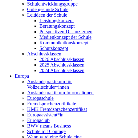
Schulentwicklungsgruppe
Gute gesunde Schule
Leitideen der Schule
Leistungskonzept
Beratungskonzept
Perspektiven Distanzlernen
Medienkonzept der Schule
Kommunikationskonzept
Schutzkonzept
Abschlussklassen
2026 Abschlussklassen
2025 Abschlussklassen
2024 Abschlussklassen
Europa
Auslandspraktikum für
Vollzeitschüler*innen
Auslandspraktikum Informationen
Europaschule
Fremdsprachenzertifikate
KMK Fremdsprachenzertifikat
Europaassistent*in
Europaclub
BWV means Business
Schule mit Courage
Wann wird eine Schule eine