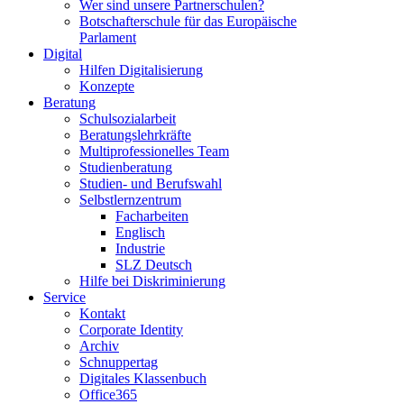
Wer sind unsere Partnerschulen?
Botschafterschule für das Europäische
Parlament
Digital
Hilfen Digitalisierung
Konzepte
Beratung
Schulsozialarbeit
Beratungslehrkräfte
Multiprofessionelles Team
Studienberatung
Studien- und Berufswahl
Selbstlernzentrum
Facharbeiten
Englisch
Industrie
SLZ Deutsch
Hilfe bei Diskriminierung
Service
Kontakt
Corporate Identity
Archiv
Schnuppertag
Digitales Klassenbuch
Office365