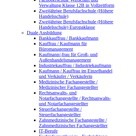
Verwaltung Klasse 12B in Vollzeitform
Zweijährige Berufsfachschule (Höhere
Handelsschule)
Zweijährige Berufsfachschule (Höhere
Handelsschule) Europaklasse
Duale Ausbildung
Bankkauffrau / Bankkaufmann
Kauffrau / Kaufmann für
Büromanagement
Kaufmann/-frau für Groß- und
Außenhandelsmanagement
Industriekauffrau / Industriekaufmann
Kaufmann / Kauffrau im Einzelhandel
und Verkäufer / Verkäuferin
Medizinische Fachangestellte /
Medizinischer Fachangestellter
Rechtsanwalts- und
Notarfachangestellte / Rechtsanwalts-
und Notarfachangestellter
Steuerfachangestellte /
Steuerfachangestellter
Zahnmedizinische Fachangestellte /
Zahnmedizinischer Fachangestellter
IT-Berufe