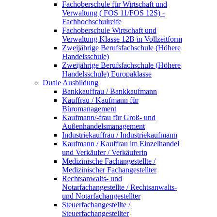
Fachoberschule für Wirtschaft und
Verwaltung ( FOS 11/FOS 12S) -
Fachhochschulreife
Fachoberschule Wirtschaft und
Verwaltung Klasse 12B in Vollzeitform
Zweijährige Berufsfachschule (Höhere
Handelsschule)
Zweijährige Berufsfachschule (Höhere
Handelsschule) Europaklasse
Duale Ausbildung
Bankkauffrau / Bankkaufmann
Kauffrau / Kaufmann für
Büromanagement
Kaufmann/-frau für Groß- und
Außenhandelsmanagement
Industriekauffrau / Industriekaufmann
Kaufmann / Kauffrau im Einzelhandel
und Verkäufer / Verkäuferin
Medizinische Fachangestellte /
Medizinischer Fachangestellter
Rechtsanwalts- und
Notarfachangestellte / Rechtsanwalts-
und Notarfachangestellter
Steuerfachangestellte /
Steuerfachangestellter