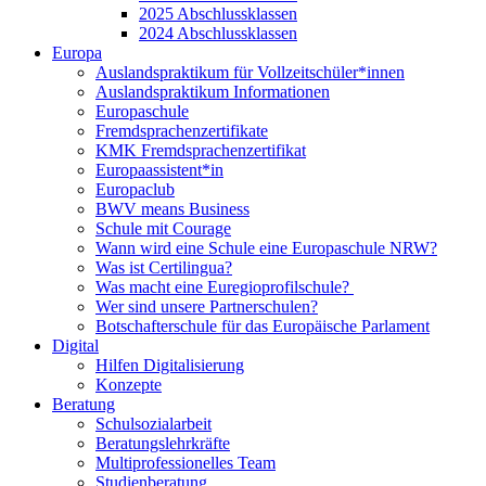
2025 Abschlussklassen
2024 Abschlussklassen
Europa
Auslandspraktikum für Vollzeitschüler*innen
Auslandspraktikum Informationen
Europaschule
Fremdsprachenzertifikate
KMK Fremdsprachenzertifikat
Europaassistent*in
Europaclub
BWV means Business
Schule mit Courage
Wann wird eine Schule eine Europaschule NRW?
Was ist Certilingua?
Was macht eine Euregioprofilschule?
Wer sind unsere Partnerschulen?
Botschafterschule für das Europäische Parlament
Digital
Hilfen Digitalisierung
Konzepte
Beratung
Schulsozialarbeit
Beratungslehrkräfte
Multiprofessionelles Team
Studienberatung