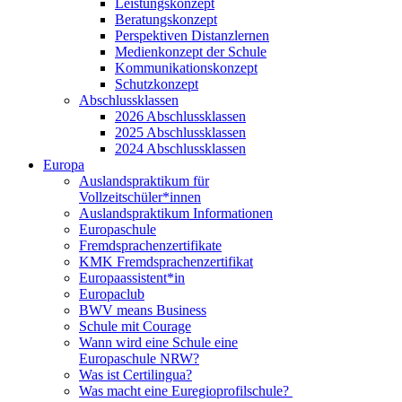
Leistungskonzept
Beratungskonzept
Perspektiven Distanzlernen
Medienkonzept der Schule
Kommunikationskonzept
Schutzkonzept
Abschlussklassen
2026 Abschlussklassen
2025 Abschlussklassen
2024 Abschlussklassen
Europa
Auslandspraktikum für
Vollzeitschüler*innen
Auslandspraktikum Informationen
Europaschule
Fremdsprachenzertifikate
KMK Fremdsprachenzertifikat
Europaassistent*in
Europaclub
BWV means Business
Schule mit Courage
Wann wird eine Schule eine
Europaschule NRW?
Was ist Certilingua?
Was macht eine Euregioprofilschule?