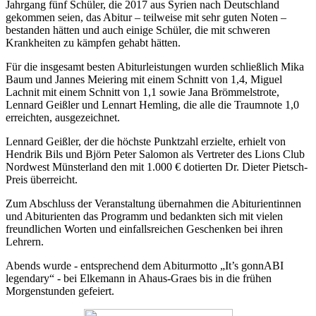
Jahrgang fünf Schüler, die 2017 aus Syrien nach Deutschland
gekommen seien, das Abitur – teilweise mit sehr guten Noten –
bestanden hätten und auch einige Schüler, die mit schweren
Krankheiten zu kämpfen gehabt hätten.
Für die insgesamt besten Abiturleistungen wurden schließlich Mika
Baum und Jannes Meiering mit einem Schnitt von 1,4, Miguel
Lachnit mit einem Schnitt von 1,1 sowie Jana Brömmelstrote,
Lennard Geißler und Lennart Hemling, die alle die Traumnote 1,0
erreichten, ausgezeichnet.
Lennard Geißler, der die höchste Punktzahl erzielte, erhielt von
Hendrik Bils und Björn Peter Salomon als Vertreter des Lions Club
Nordwest Münsterland den mit 1.000 € dotierten Dr. Dieter Pietsch-
Preis überreicht.
Zum Abschluss der Veranstaltung übernahmen die Abiturientinnen
und Abiturienten das Programm und bedankten sich mit vielen
freundlichen Worten und einfallsreichen Geschenken bei ihren
Lehrern.
Abends wurde - entsprechend dem Abiturmotto „It’s gonnABI
legendary“ - bei Elkemann in Ahaus-Graes bis in die frühen
Morgenstunden gefeiert.