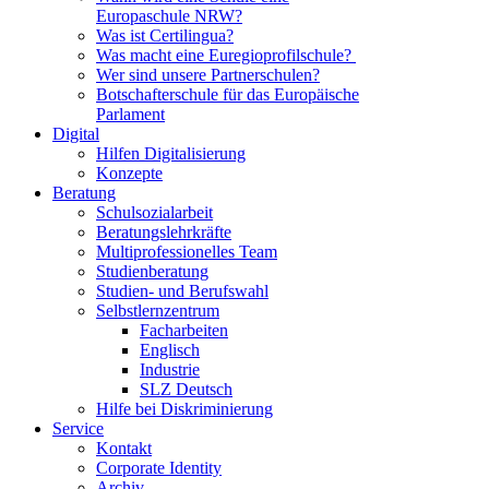
Europaschule NRW?
Was ist Certilingua?
Was macht eine Euregioprofilschule?
Wer sind unsere Partnerschulen?
Botschafterschule für das Europäische
Parlament
Digital
Hilfen Digitalisierung
Konzepte
Beratung
Schulsozialarbeit
Beratungslehrkräfte
Multiprofessionelles Team
Studienberatung
Studien- und Berufswahl
Selbstlernzentrum
Facharbeiten
Englisch
Industrie
SLZ Deutsch
Hilfe bei Diskriminierung
Service
Kontakt
Corporate Identity
Archiv