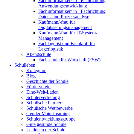
Fachinformatiker/-in - Fachrichtung
Anwendungsentwicklung
Fachinformatiker/-in - Fachrichtung
Daten- und Prozessanalyse
Kaufmann/-frau für
Digitalisierungsmanagement
Kaufmann/-frau für IT-System-
Management
Fachlagerist und Fachkraft für
Lagerlogistik
Abendschule
Fachschule für Wirtschaft (FSW)
Schulleben
Kollegium
Blog
Geschichte der Schule
Förderverein
Eine-Welt-Laden
Schülervertretung
Schulische Partner
Schulische Wettbewerbe
Gender Mainstreaming
Schulentwicklungsgruppe
Gute gesunde Schule
Leitideen der Schule