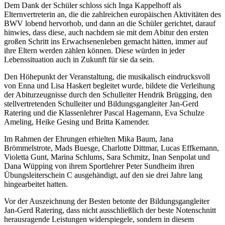
Dem Dank der Schüler schloss sich Inga Kappelhoff als
Elternvertreterin an, die die zahlreichen europäischen Aktivitäten des
BWV lobend hervorhob, und dann an die Schüler gerichtet, darauf
hinwies, dass diese, auch nachdem sie mit dem Abitur den ersten
großen Schritt ins Erwachsenenleben gemacht hätten, immer auf
ihre Eltern werden zählen können. Diese würden in jeder
Lebenssituation auch in Zukunft für sie da sein.
Den Höhepunkt der Veranstaltung, die musikalisch eindrucksvoll
von Enna und Lisa Haskert begleitet wurde, bildete die Verleihung
der Abiturzeugnisse durch den Schulleiter Hendrik Brügging, den
stellvertretenden Schulleiter und Bildungsgangleiter Jan-Gerd
Ratering und die Klassenlehrer Pascal Hagemann, Eva Schulze
Ameling, Heike Gesing und Britta Kamender.
Im Rahmen der Ehrungen erhielten Mika Baum, Jana
Brömmelstrote, Mads Buesge, Charlotte Dittmar, Lucas Effkemann,
Violetta Gunt, Marina Schlums, Sara Schmitz, Inan Senpolat und
Dana Wüpping von ihrem Sportlehrer Peter Sundheim ihren
Übungsleiterschein C ausgehändigt, auf den sie drei Jahre lang
hingearbeitet hatten.
Vor der Auszeichnung der Besten betonte der Bildungsgangleiter
Jan-Gerd Ratering, dass nicht ausschließlich der beste Notenschnitt
herausragende Leistungen widerspiegele, sondern in diesem