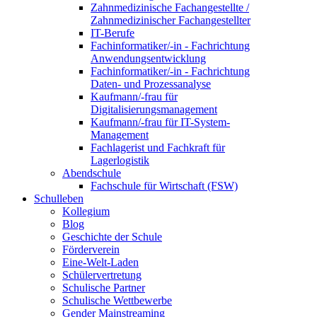
Zahnmedizinische Fachangestellte /
Zahnmedizinischer Fachangestellter
IT-Berufe
Fachinformatiker/-in - Fachrichtung
Anwendungsentwicklung
Fachinformatiker/-in - Fachrichtung
Daten- und Prozessanalyse
Kaufmann/-frau für
Digitalisierungsmanagement
Kaufmann/-frau für IT-System-
Management
Fachlagerist und Fachkraft für
Lagerlogistik
Abendschule
Fachschule für Wirtschaft (FSW)
Schulleben
Kollegium
Blog
Geschichte der Schule
Förderverein
Eine-Welt-Laden
Schülervertretung
Schulische Partner
Schulische Wettbewerbe
Gender Mainstreaming