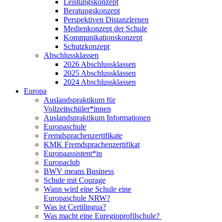
Leistungskonzept
Beratungskonzept
Perspektiven Distanzlernen
Medienkonzept der Schule
Kommunikationskonzept
Schutzkonzept
Abschlussklassen
2026 Abschlussklassen
2025 Abschlussklassen
2024 Abschlussklassen
Europa
Auslandspraktikum für
Vollzeitschüler*innen
Auslandspraktikum Informationen
Europaschule
Fremdsprachenzertifikate
KMK Fremdsprachenzertifikat
Europaassistent*in
Europaclub
BWV means Business
Schule mit Courage
Wann wird eine Schule eine
Europaschule NRW?
Was ist Certilingua?
Was macht eine Euregioprofilschule?