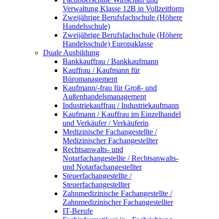
Verwaltung Klasse 12B in Vollzeitform
Zweijährige Berufsfachschule (Höhere
Handelsschule)
Zweijährige Berufsfachschule (Höhere
Handelsschule) Europaklasse
Duale Ausbildung
Bankkauffrau / Bankkaufmann
Kauffrau / Kaufmann für
Büromanagement
Kaufmann/-frau für Groß- und
Außenhandelsmanagement
Industriekauffrau / Industriekaufmann
Kaufmann / Kauffrau im Einzelhandel
und Verkäufer / Verkäuferin
Medizinische Fachangestellte /
Medizinischer Fachangestellter
Rechtsanwalts- und
Notarfachangestellte / Rechtsanwalts-
und Notarfachangestellter
Steuerfachangestellte /
Steuerfachangestellter
Zahnmedizinische Fachangestellte /
Zahnmedizinischer Fachangestellter
IT-Berufe