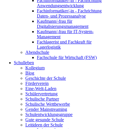
Fachinformatiker/-in - Fachrichtung
Anwendungsentwicklung
Fachinformatiker/-in - Fachrichtung
Daten- und Prozessanalyse
Kaufmann/-frau für
Digitalisierungsmanagement
Kaufmann/-frau für IT-System-
Management
Fachlagerist und Fachkraft für
Lagerlogistik
Abendschule
Fachschule für Wirtschaft (FSW)
Schulleben
Kollegium
Blog
Geschichte der Schule
Förderverein
Eine-Welt-Laden
Schülervertretung
Schulische Partner
Schulische Wettbewerbe
Gender Mainstreaming
Schulentwicklungsgruppe
Gute gesunde Schule
Leitideen der Schule