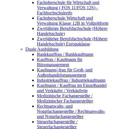
Fachoberschule für Wirtschaft und
Verwaltung ( FOS 11/FOS 12S) -
Fachhochschulreife
Fachoberschule Wirtschaft und
Verwaltung Klasse 12B in Vollzeitform
Zweijährige Berufsfachschule (Höhere
Handelsschule)
Zweijährige Berufsfachschule (Höhere
Handelsschule) Europaklasse
Duale Ausbildung
Bankkauffrau / Bankkaufmann
Kauffrau / Kaufmann für
Büromanagement
Kaufmann/-frau für Groß- und
Außenhandelsmanagement
Industriekauffrau / Industriekaufmann
Kaufmann / Kauffrau im Einzelhandel
und Verkäufer / Verkäuferin
Medizinische Fachangestellte /
Medizinischer Fachangestellter
Rechtsanwalts- und
Notarfachangestellte / Rechtsanwalts-
und Notarfachangestellter
Steuerfachangestellte /
Steuerfachangestellter