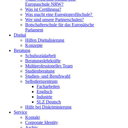
Europaschule NRW?
Was ist Certilingua?
Was macht eine Euregioprofilschule?
Wer sind unsere Partnerschulen?
Botschafterschule für das Europäische
Parlament
Digital
Hilfen Digitalisierung
Konzepte
Beratung
Schulsozialarbeit
Beratungslehrkräfte
Multiprofessionelles Team
Studienberatung
Studien- und Berufswahl
Selbstlernzentrum
Facharbeiten
Englisch
Industrie
SLZ Deutsch
Hilfe bei Diskriminierung
Service
Kontakt
Corporate Identity
Archiv