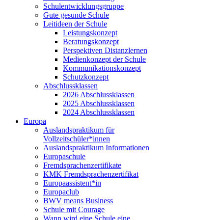
Schulentwicklungsgruppe
Gute gesunde Schule
Leitideen der Schule
Leistungskonzept
Beratungskonzept
Perspektiven Distanzlernen
Medienkonzept der Schule
Kommunikationskonzept
Schutzkonzept
Abschlussklassen
2026 Abschlussklassen
2025 Abschlussklassen
2024 Abschlussklassen
Europa
Auslandspraktikum für
Vollzeitschüler*innen
Auslandspraktikum Informationen
Europaschule
Fremdsprachenzertifikate
KMK Fremdsprachenzertifikat
Europaassistent*in
Europaclub
BWV means Business
Schule mit Courage
Wann wird eine Schule eine