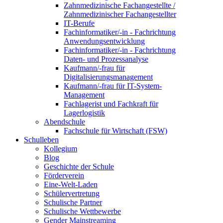
Zahnmedizinische Fachangestellte /
Zahnmedizinischer Fachangestellter
IT-Berufe
Fachinformatiker/-in - Fachrichtung
Anwendungsentwicklung
Fachinformatiker/-in - Fachrichtung
Daten- und Prozessanalyse
Kaufmann/-frau für
Digitalisierungsmanagement
Kaufmann/-frau für IT-System-
Management
Fachlagerist und Fachkraft für
Lagerlogistik
Abendschule
Fachschule für Wirtschaft (FSW)
Schulleben
Kollegium
Blog
Geschichte der Schule
Förderverein
Eine-Welt-Laden
Schülervertretung
Schulische Partner
Schulische Wettbewerbe
Gender Mainstreaming