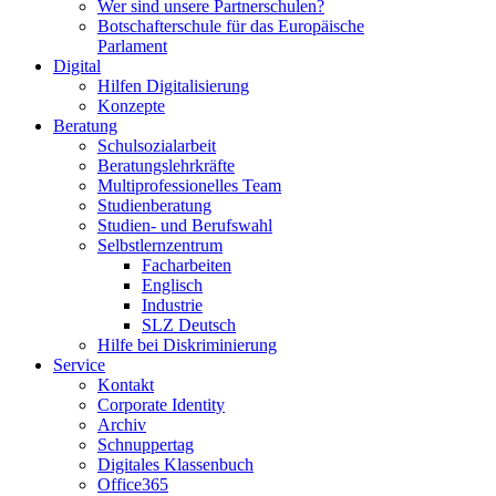
Wer sind unsere Partnerschulen?
Botschafterschule für das Europäische
Parlament
Digital
Hilfen Digitalisierung
Konzepte
Beratung
Schulsozialarbeit
Beratungslehrkräfte
Multiprofessionelles Team
Studienberatung
Studien- und Berufswahl
Selbstlernzentrum
Facharbeiten
Englisch
Industrie
SLZ Deutsch
Hilfe bei Diskriminierung
Service
Kontakt
Corporate Identity
Archiv
Schnuppertag
Digitales Klassenbuch
Office365