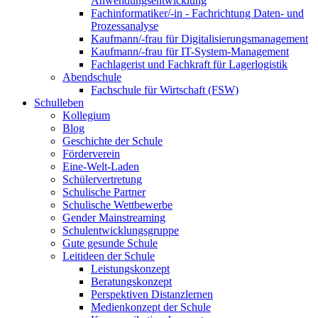
Anwendungsentwicklung
Fachinformatiker/-in - Fachrichtung Daten- und
Prozessanalyse
Kaufmann/-frau für Digitalisierungsmanagement
Kaufmann/-frau für IT-System-Management
Fachlagerist und Fachkraft für Lagerlogistik
Abendschule
Fachschule für Wirtschaft (FSW)
Schulleben
Kollegium
Blog
Geschichte der Schule
Förderverein
Eine-Welt-Laden
Schülervertretung
Schulische Partner
Schulische Wettbewerbe
Gender Mainstreaming
Schulentwicklungsgruppe
Gute gesunde Schule
Leitideen der Schule
Leistungskonzept
Beratungskonzept
Perspektiven Distanzlernen
Medienkonzept der Schule