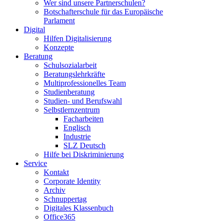
Wer sind unsere Partnerschulen?
Botschafterschule für das Europäische
Parlament
Digital
Hilfen Digitalisierung
Konzepte
Beratung
Schulsozialarbeit
Beratungslehrkräfte
Multiprofessionelles Team
Studienberatung
Studien- und Berufswahl
Selbstlernzentrum
Facharbeiten
Englisch
Industrie
SLZ Deutsch
Hilfe bei Diskriminierung
Service
Kontakt
Corporate Identity
Archiv
Schnuppertag
Digitales Klassenbuch
Office365