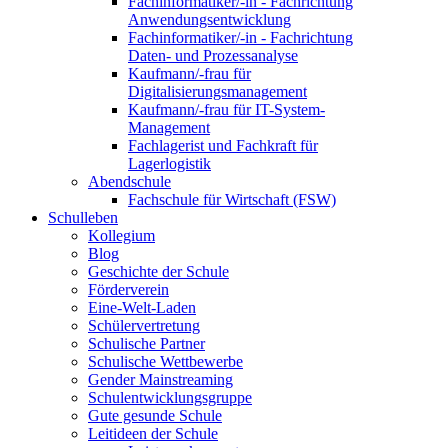
Fachinformatiker/-in - Fachrichtung
Anwendungsentwicklung
Fachinformatiker/-in - Fachrichtung
Daten- und Prozessanalyse
Kaufmann/-frau für
Digitalisierungsmanagement
Kaufmann/-frau für IT-System-
Management
Fachlagerist und Fachkraft für
Lagerlogistik
Abendschule
Fachschule für Wirtschaft (FSW)
Schulleben
Kollegium
Blog
Geschichte der Schule
Förderverein
Eine-Welt-Laden
Schülervertretung
Schulische Partner
Schulische Wettbewerbe
Gender Mainstreaming
Schulentwicklungsgruppe
Gute gesunde Schule
Leitideen der Schule