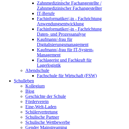
Zahnmedizinische Fachangestellte /
Zahnmedizinischer Fachangestellter
IT-Berufe
Fachinformatiker/-in - Fachrichtung
Anwendungsentwicklung
Fachinformatiker/-in - Fachrichtung
Daten- und Prozessanalyse
Kaufmann/-frau für
Digitalisierungsmanagement
Kaufmann/-frau für IT-System-
Management
Fachlagerist und Fachkraft für
Lagerlogistik
Abendschule
Fachschule für Wirtschaft (FSW)
Schulleben
Kollegium
Blog
Geschichte der Schule
Förderverein
Eine-Welt-Laden
Schülervertretung
Schulische Partner
Schulische Wettbewerbe
Gender Mainstreaming