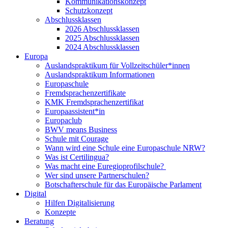
Kommunikationskonzept
Schutzkonzept
Abschlussklassen
2026 Abschlussklassen
2025 Abschlussklassen
2024 Abschlussklassen
Europa
Auslandspraktikum für Vollzeitschüler*innen
Auslandspraktikum Informationen
Europaschule
Fremdsprachenzertifikate
KMK Fremdsprachenzertifikat
Europaassistent*in
Europaclub
BWV means Business
Schule mit Courage
Wann wird eine Schule eine Europaschule NRW?
Was ist Certilingua?
Was macht eine Euregioprofilschule?
Wer sind unsere Partnerschulen?
Botschafterschule für das Europäische Parlament
Digital
Hilfen Digitalisierung
Konzepte
Beratung