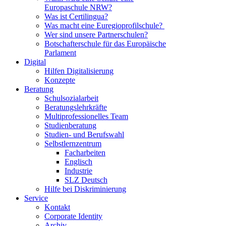
Europaschule NRW?
Was ist Certilingua?
Was macht eine Euregioprofilschule?
Wer sind unsere Partnerschulen?
Botschafterschule für das Europäische
Parlament
Digital
Hilfen Digitalisierung
Konzepte
Beratung
Schulsozialarbeit
Beratungslehrkräfte
Multiprofessionelles Team
Studienberatung
Studien- und Berufswahl
Selbstlernzentrum
Facharbeiten
Englisch
Industrie
SLZ Deutsch
Hilfe bei Diskriminierung
Service
Kontakt
Corporate Identity
Archiv