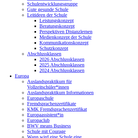
Schulentwicklungsgruppe
Gute gesunde Schule
Leitideen der Schule
Leistungskonzept
Beratungskonzept
Perspektiven Distanzlernen
Medienkonzept der Schule
Kommunikationskonzept
Schutzkonzept
Abschlussklassen
2026 Abschlussklassen
2025 Abschlussklassen
2024 Abschlussklassen
Europa
Auslandspraktikum für
Vollzeitschüler*innen
Auslandspraktikum Informationen
Europaschule
Fremdsprachenzertifikate
KMK Fremdsprachenzertifikat
Europaassistent*in
Europaclub
BWV means Business
Schule mit Courage
Wann wird eine Schule eine