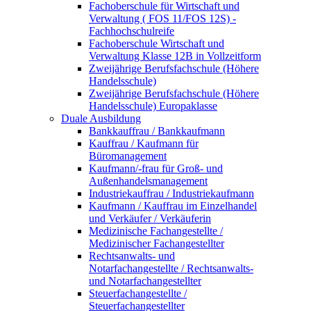
Fachoberschule für Wirtschaft und
Verwaltung ( FOS 11/FOS 12S) -
Fachhochschulreife
Fachoberschule Wirtschaft und
Verwaltung Klasse 12B in Vollzeitform
Zweijährige Berufsfachschule (Höhere
Handelsschule)
Zweijährige Berufsfachschule (Höhere
Handelsschule) Europaklasse
Duale Ausbildung
Bankkauffrau / Bankkaufmann
Kauffrau / Kaufmann für
Büromanagement
Kaufmann/-frau für Groß- und
Außenhandelsmanagement
Industriekauffrau / Industriekaufmann
Kaufmann / Kauffrau im Einzelhandel
und Verkäufer / Verkäuferin
Medizinische Fachangestellte /
Medizinischer Fachangestellter
Rechtsanwalts- und
Notarfachangestellte / Rechtsanwalts-
und Notarfachangestellter
Steuerfachangestellte /
Steuerfachangestellter