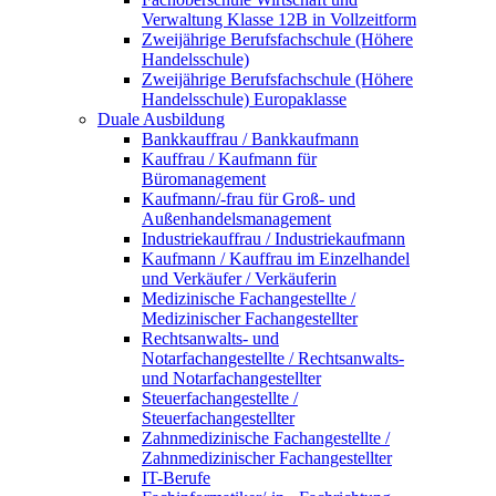
Verwaltung Klasse 12B in Vollzeitform
Zweijährige Berufsfachschule (Höhere
Handelsschule)
Zweijährige Berufsfachschule (Höhere
Handelsschule) Europaklasse
Duale Ausbildung
Bankkauffrau / Bankkaufmann
Kauffrau / Kaufmann für
Büromanagement
Kaufmann/-frau für Groß- und
Außenhandelsmanagement
Industriekauffrau / Industriekaufmann
Kaufmann / Kauffrau im Einzelhandel
und Verkäufer / Verkäuferin
Medizinische Fachangestellte /
Medizinischer Fachangestellter
Rechtsanwalts- und
Notarfachangestellte / Rechtsanwalts-
und Notarfachangestellter
Steuerfachangestellte /
Steuerfachangestellter
Zahnmedizinische Fachangestellte /
Zahnmedizinischer Fachangestellter
IT-Berufe