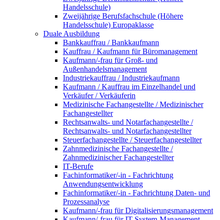
Handelsschule)
Zweijährige Berufsfachschule (Höhere
Handelsschule) Europaklasse
Duale Ausbildung
Bankkauffrau / Bankkaufmann
Kauffrau / Kaufmann für Büromanagement
Kaufmann/-frau für Groß- und
Außenhandelsmanagement
Industriekauffrau / Industriekaufmann
Kaufmann / Kauffrau im Einzelhandel und
Verkäufer / Verkäuferin
Medizinische Fachangestellte / Medizinischer
Fachangestellter
Rechtsanwalts- und Notarfachangestellte /
Rechtsanwalts- und Notarfachangestellter
Steuerfachangestellte / Steuerfachangestellter
Zahnmedizinische Fachangestellte /
Zahnmedizinischer Fachangestellter
IT-Berufe
Fachinformatiker/-in - Fachrichtung
Anwendungsentwicklung
Fachinformatiker/-in - Fachrichtung Daten- und
Prozessanalyse
Kaufmann/-frau für Digitalisierungsmanagement
Kaufmann/-frau für IT-System-Management