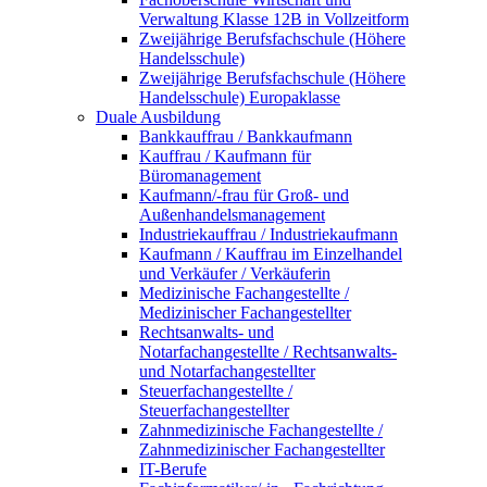
Verwaltung Klasse 12B in Vollzeitform
Zweijährige Berufsfachschule (Höhere
Handelsschule)
Zweijährige Berufsfachschule (Höhere
Handelsschule) Europaklasse
Duale Ausbildung
Bankkauffrau / Bankkaufmann
Kauffrau / Kaufmann für
Büromanagement
Kaufmann/-frau für Groß- und
Außenhandelsmanagement
Industriekauffrau / Industriekaufmann
Kaufmann / Kauffrau im Einzelhandel
und Verkäufer / Verkäuferin
Medizinische Fachangestellte /
Medizinischer Fachangestellter
Rechtsanwalts- und
Notarfachangestellte / Rechtsanwalts-
und Notarfachangestellter
Steuerfachangestellte /
Steuerfachangestellter
Zahnmedizinische Fachangestellte /
Zahnmedizinischer Fachangestellter
IT-Berufe