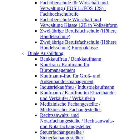
Fachoberschule für Wirtschaft und
Verwaltung ( FOS 11/FOS 12S) -
Fachhochschulreife
Fachoberschule Wirtschaft und
Verwaltung Klasse 12B in Vollzeitform
Zweijährige Berufsfachschule (Höhere
Handelsschule)
Zweijährige Berufsfachschule (Höhere
Handelsschule) Europaklasse
Duale Ausbildung
Bankkauffrau / Bankkaufmann
Kauffrau / Kaufmann für
Büromanagement
Kaufmann/-frau für Groß- und
Außenhandelsmanagement
Industriekauffrau / Industriekaufmann
Kaufmann / Kauffrau im Einzelhandel
und Verkäufer / Verkäuferin
Medizinische Fachangestellte /
Medizinischer Fachangestellter
Rechtsanwalts- und
Notarfachangestellte / Rechtsanwalts-
und Notarfachangestellter
Steuerfachangestellte /
Steuerfachangestellter