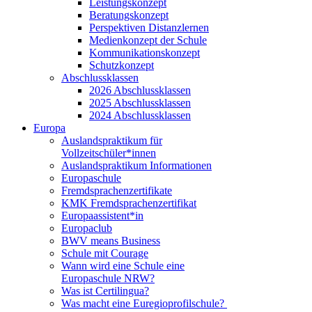
Leistungskonzept
Beratungskonzept
Perspektiven Distanzlernen
Medienkonzept der Schule
Kommunikationskonzept
Schutzkonzept
Abschlussklassen
2026 Abschlussklassen
2025 Abschlussklassen
2024 Abschlussklassen
Europa
Auslandspraktikum für
Vollzeitschüler*innen
Auslandspraktikum Informationen
Europaschule
Fremdsprachenzertifikate
KMK Fremdsprachenzertifikat
Europaassistent*in
Europaclub
BWV means Business
Schule mit Courage
Wann wird eine Schule eine
Europaschule NRW?
Was ist Certilingua?
Was macht eine Euregioprofilschule?