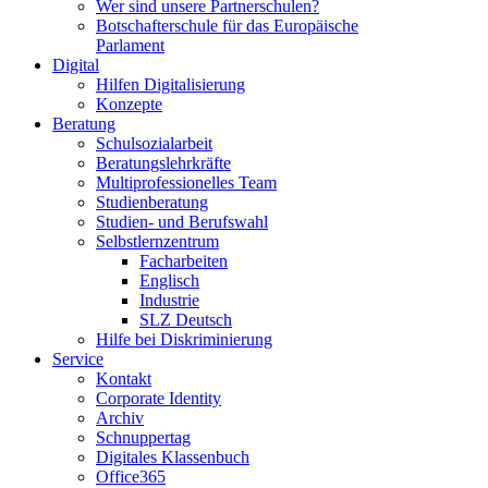
Wer sind unsere Partnerschulen?
Botschafterschule für das Europäische
Parlament
Digital
Hilfen Digitalisierung
Konzepte
Beratung
Schulsozialarbeit
Beratungslehrkräfte
Multiprofessionelles Team
Studienberatung
Studien- und Berufswahl
Selbstlernzentrum
Facharbeiten
Englisch
Industrie
SLZ Deutsch
Hilfe bei Diskriminierung
Service
Kontakt
Corporate Identity
Archiv
Schnuppertag
Digitales Klassenbuch
Office365