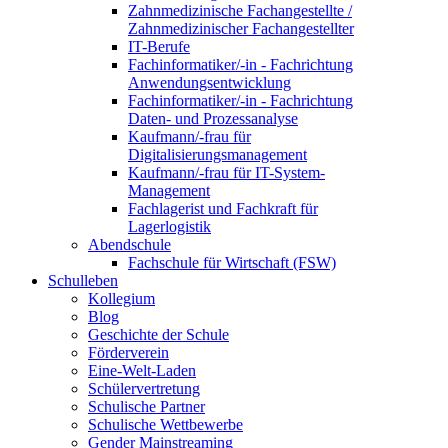
Zahnmedizinische Fachangestellte /
Zahnmedizinischer Fachangestellter
IT-Berufe
Fachinformatiker/-in - Fachrichtung
Anwendungsentwicklung
Fachinformatiker/-in - Fachrichtung
Daten- und Prozessanalyse
Kaufmann/-frau für
Digitalisierungsmanagement
Kaufmann/-frau für IT-System-
Management
Fachlagerist und Fachkraft für
Lagerlogistik
Abendschule
Fachschule für Wirtschaft (FSW)
Schulleben
Kollegium
Blog
Geschichte der Schule
Förderverein
Eine-Welt-Laden
Schülervertretung
Schulische Partner
Schulische Wettbewerbe
Gender Mainstreaming