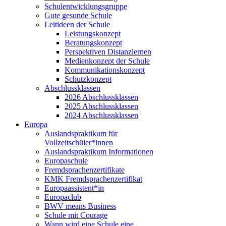
Schulentwicklungsgruppe
Gute gesunde Schule
Leitideen der Schule
Leistungskonzept
Beratungskonzept
Perspektiven Distanzlernen
Medienkonzept der Schule
Kommunikationskonzept
Schutzkonzept
Abschlussklassen
2026 Abschlussklassen
2025 Abschlussklassen
2024 Abschlussklassen
Europa
Auslandspraktikum für
Vollzeitschüler*innen
Auslandspraktikum Informationen
Europaschule
Fremdsprachenzertifikate
KMK Fremdsprachenzertifikat
Europaassistent*in
Europaclub
BWV means Business
Schule mit Courage
Wann wird eine Schule eine