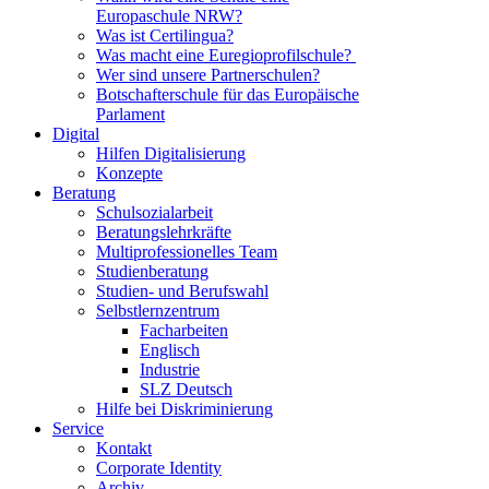
Europaschule NRW?
Was ist Certilingua?
Was macht eine Euregioprofilschule?
Wer sind unsere Partnerschulen?
Botschafterschule für das Europäische
Parlament
Digital
Hilfen Digitalisierung
Konzepte
Beratung
Schulsozialarbeit
Beratungslehrkräfte
Multiprofessionelles Team
Studienberatung
Studien- und Berufswahl
Selbstlernzentrum
Facharbeiten
Englisch
Industrie
SLZ Deutsch
Hilfe bei Diskriminierung
Service
Kontakt
Corporate Identity
Archiv