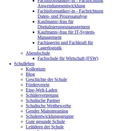
Fachinformatiker/-in - Fachrichtung
Anwendungsentwicklung
Fachinformatiker/-in - Fachrichtung
Daten- und Prozessanalyse
Kaufmann/-frau für
Digitalisierungsmanagement
Kaufmann/-frau für IT-System-
Management
Fachlagerist und Fachkraft für
Lagerlogistik
Abendschule
Fachschule für Wirtschaft (FSW)
Schulleben
Kollegium
Blog
Geschichte der Schule
Förderverein
Eine-Welt-Laden
Schülervertretung
Schulische Partner
Schulische Wettbewerbe
Gender Mainstreaming
Schulentwicklungsgruppe
Gute gesunde Schule
Leitideen der Schule