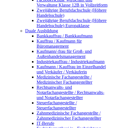
Verwaltung Klasse 12B in Vollzeitform
Zweijährige Berufsfachschule (Höhere
Handelsschule)
Zweijährige Berufsfachschule (Höhere
Handelsschule) Europaklasse
Duale Ausbildung
Bankkauffrau / Bankkaufmann
Kauffrau / Kaufmann für
Büromanagement
Kaufmann/-frau für Groß- und
Außenhandelsmanagement
Industriekauffrau / Industriekaufmann
Kaufmann / Kauffrau im Einzelhandel
und Verkäufer / Verkäuferin
Medizinische Fachangestellte /
Medizinischer Fachangestellter
Rechtsanwalts- und
Notarfachangestellte / Rechtsanwalts-
und Notarfachangestellter
Steuerfachangestellte /
Steuerfachangestellter
Zahnmedizinische Fachangestellte /
Zahnmedizinischer Fachangestellter
IT-Berufe