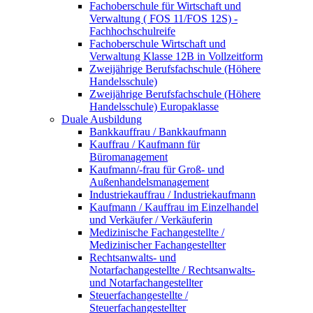
Fachoberschule für Wirtschaft und
Verwaltung ( FOS 11/FOS 12S) -
Fachhochschulreife
Fachoberschule Wirtschaft und
Verwaltung Klasse 12B in Vollzeitform
Zweijährige Berufsfachschule (Höhere
Handelsschule)
Zweijährige Berufsfachschule (Höhere
Handelsschule) Europaklasse
Duale Ausbildung
Bankkauffrau / Bankkaufmann
Kauffrau / Kaufmann für
Büromanagement
Kaufmann/-frau für Groß- und
Außenhandelsmanagement
Industriekauffrau / Industriekaufmann
Kaufmann / Kauffrau im Einzelhandel
und Verkäufer / Verkäuferin
Medizinische Fachangestellte /
Medizinischer Fachangestellter
Rechtsanwalts- und
Notarfachangestellte / Rechtsanwalts-
und Notarfachangestellter
Steuerfachangestellte /
Steuerfachangestellter