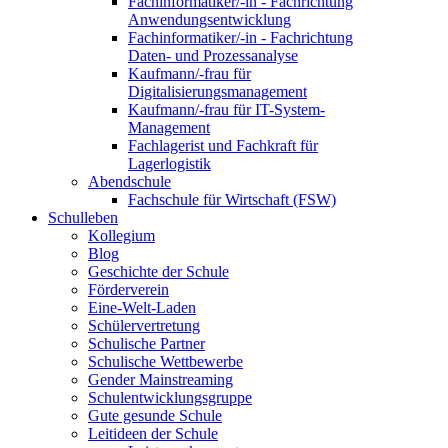
Fachinformatiker/-in - Fachrichtung
Anwendungsentwicklung
Fachinformatiker/-in - Fachrichtung
Daten- und Prozessanalyse
Kaufmann/-frau für
Digitalisierungsmanagement
Kaufmann/-frau für IT-System-
Management
Fachlagerist und Fachkraft für
Lagerlogistik
Abendschule
Fachschule für Wirtschaft (FSW)
Schulleben
Kollegium
Blog
Geschichte der Schule
Förderverein
Eine-Welt-Laden
Schülervertretung
Schulische Partner
Schulische Wettbewerbe
Gender Mainstreaming
Schulentwicklungsgruppe
Gute gesunde Schule
Leitideen der Schule