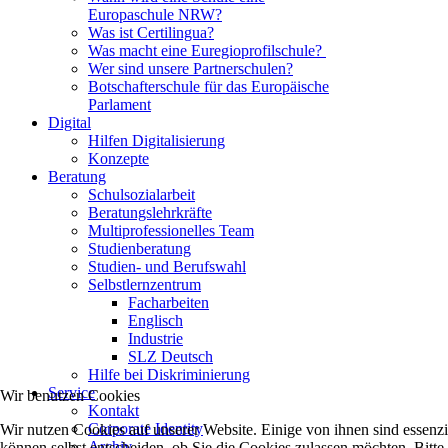
Europaschule NRW?
Was ist Certilingua?
Was macht eine Euregioprofilschule?
Wer sind unsere Partnerschulen?
Botschafterschule für das Europäische
Parlament
Digital
Hilfen Digitalisierung
Konzepte
Beratung
Schulsozialarbeit
Beratungslehrkräfte
Multiprofessionelles Team
Studienberatung
Studien- und Berufswahl
Selbstlernzentrum
Facharbeiten
Englisch
Industrie
SLZ Deutsch
Hilfe bei Diskriminierung
Service
Wir benutzen Cookies
Kontakt
Corporate Identity
Wir nutzen Cookies auf unserer Website. Einige von ihnen sind essenzi
Archiv
können selbst entscheiden, ob Sie die Cookies zulassen möchten. Bitte