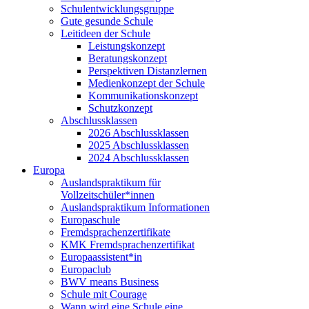
Schulentwicklungsgruppe
Gute gesunde Schule
Leitideen der Schule
Leistungskonzept
Beratungskonzept
Perspektiven Distanzlernen
Medienkonzept der Schule
Kommunikationskonzept
Schutzkonzept
Abschlussklassen
2026 Abschlussklassen
2025 Abschlussklassen
2024 Abschlussklassen
Europa
Auslandspraktikum für
Vollzeitschüler*innen
Auslandspraktikum Informationen
Europaschule
Fremdsprachenzertifikate
KMK Fremdsprachenzertifikat
Europaassistent*in
Europaclub
BWV means Business
Schule mit Courage
Wann wird eine Schule eine