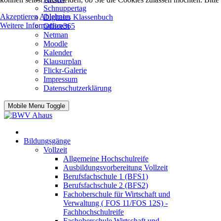
Schnuppertag
Akzeptieren
Ablehnen
Digitales Klassenbuch
Weitere Informationen
Office365
Netman
Moodle
Kalender
Klausurplan
Flickr-Galerie
Impressum
Datenschutzerklärung
Mobile Menu Toggle
Bildungsgänge
Vollzeit
Allgemeine Hochschulreife
Ausbildungsvorbereitung Vollzeit
Berufsfachschule 1 (BFS1)
Berufsfachschule 2 (BFS2)
Fachoberschule für Wirtschaft und
Verwaltung ( FOS 11/FOS 12S) -
Fachhochschulreife
Fachoberschule Wirtschaft und