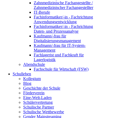
Zahnmedizinische Fachangestellte /
Zahnmedizinischer Fachangestellter
IT-Berufe
Fachinformatiker/-in - Fachrichtung
Anwendungsentwicklung
Fachinformatiker/-in - Fachrichtung
Daten- und Prozessanalyse
Kaufmann/-frau für
Digitalisierungsmanagement
Kaufmann/-frau für IT-System-
Management
Fachlagerist und Fachkraft für
Lagerlogistik
Abendschule
Fachschule für Wirtschaft (FSW)
Schulleben
Kollegium
Blog
Geschichte der Schule
Förderverein
Eine-Welt-Laden
Schülervertretung
Schulische Partner
Schulische Wettbewerbe
Gender Mainstreaming