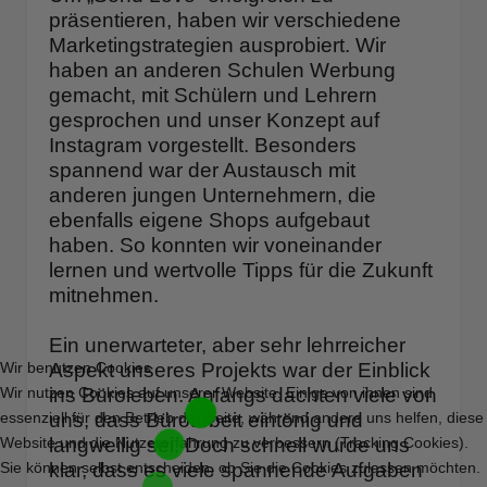
präsentieren, haben wir verschiedene
Marketingstrategien ausprobiert. Wir
haben an anderen Schulen Werbung
gemacht, mit Schülern und Lehrern
gesprochen und unser Konzept auf
Instagram vorgestellt. Besonders
spannend war der Austausch mit
anderen jungen Unternehmern, die
ebenfalls eigene Shops aufgebaut
haben. So konnten wir voneinander
lernen und wertvolle Tipps für die Zukunft
mitnehmen.
Ein unerwarteter, aber sehr lehrreicher
Wir benutzen Cookies
Aspekt unseres Projekts war der Einblick
Wir nutzen Cookies auf unserer Website. Einige von ihnen sind
ins Büroleben. Anfangs dachten viele von
essenziell für den Betrieb der Seite, während andere uns helfen, diese
uns, dass Büroarbeit eintönig und
Website und die Nutzererfahrung zu verbessern (Tracking Cookies).
langweilig sei. Doch schnell wurde uns
Sie können selbst entscheiden, ob Sie die Cookies zulassen möchten.
klar, dass es viele spannende Aufgaben