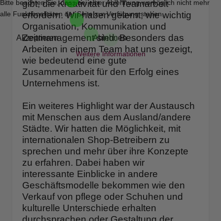
Bitte beachten Sie, dass bei einer Ablehnung womöglich nicht mehr
gibt, die Kreativität und Teamarbeit
alle Funktionalitäten der Seite zur Verfügung stehen.
erfordern. Wir haben gelernt, wie wichtig
Organisation, Kommunikation und
Zeitmanagement sind. Besonders das
Akzeptieren
Ablehnen
Arbeiten in einem Team hat uns gezeigt,
Weitere Informationen
wie bedeutend eine gute
Zusammenarbeit für den Erfolg eines
Unternehmens ist.
Ein weiteres Highlight war der Austausch
mit Menschen aus dem Ausland/andere
Städte. Wir hatten die Möglichkeit, mit
internationalen Shop-Betreibern zu
sprechen und mehr über ihre Konzepte
zu erfahren. Dabei haben wir
interessante Einblicke in andere
Geschäftsmodelle bekommen wie den
Verkauf von pflege oder Schuhen und
kulturelle Unterschiede erhalten
durchsprachen oder Gestaltung der