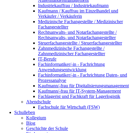
Außenhandelsmanagement
Industriekauffrau / Industriekaufmann
Kaufmann / Kauffrau im Einzelhandel und
Verkäufer / Verkäuferin
Medizinische Fachangestellte / Medizinischer
Fachangestellter
Rechtsanwalts- und Notarfachangestellte /
Rechtsanwalts- und Notarfachangestellter
Steuerfachangestellte / Steuerfachangestellter
Zahnmedizinische Fachangestellte /
Zahnmedizinischer Fachangestellter
IT-Berufe
Fachinformatiker/-in - Fachrichtung
Anwendungsentwicklung
Fachinformatiker/-in - Fachrichtung Daten- und
Prozessanalyse
Kaufmann/-frau für Digitalisierungsmanagement
Kaufmann/-frau für IT-System-Management
Fachlagerist und Fachkraft für Lagerlogistik
Abendschule
Fachschule für Wirtschaft (FSW)
Schulleben
Kollegium
Blog
Geschichte der Schule