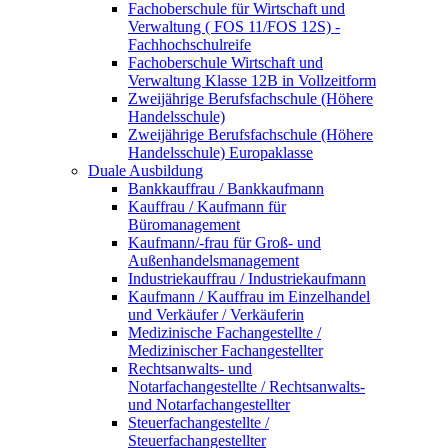
Fachoberschule für Wirtschaft und
Verwaltung ( FOS 11/FOS 12S) -
Fachhochschulreife
Fachoberschule Wirtschaft und
Verwaltung Klasse 12B in Vollzeitform
Zweijährige Berufsfachschule (Höhere
Handelsschule)
Zweijährige Berufsfachschule (Höhere
Handelsschule) Europaklasse
Duale Ausbildung
Bankkauffrau / Bankkaufmann
Kauffrau / Kaufmann für
Büromanagement
Kaufmann/-frau für Groß- und
Außenhandelsmanagement
Industriekauffrau / Industriekaufmann
Kaufmann / Kauffrau im Einzelhandel
und Verkäufer / Verkäuferin
Medizinische Fachangestellte /
Medizinischer Fachangestellter
Rechtsanwalts- und
Notarfachangestellte / Rechtsanwalts-
und Notarfachangestellter
Steuerfachangestellte /
Steuerfachangestellter