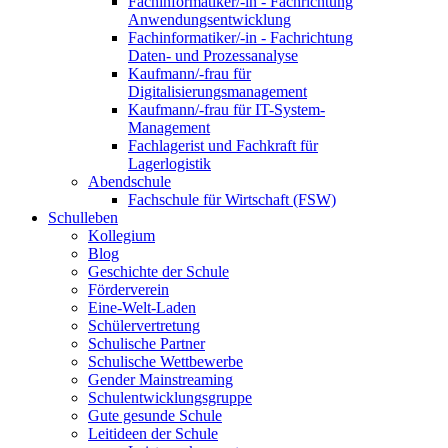
Fachinformatiker/-in - Fachrichtung
Anwendungsentwicklung
Fachinformatiker/-in - Fachrichtung
Daten- und Prozessanalyse
Kaufmann/-frau für
Digitalisierungsmanagement
Kaufmann/-frau für IT-System-
Management
Fachlagerist und Fachkraft für
Lagerlogistik
Abendschule
Fachschule für Wirtschaft (FSW)
Schulleben
Kollegium
Blog
Geschichte der Schule
Förderverein
Eine-Welt-Laden
Schülervertretung
Schulische Partner
Schulische Wettbewerbe
Gender Mainstreaming
Schulentwicklungsgruppe
Gute gesunde Schule
Leitideen der Schule