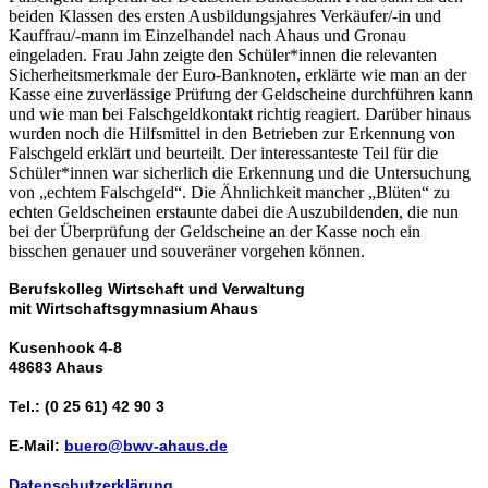
beiden Klassen des ersten Ausbildungsjahres Verkäufer/-in und
Kauffrau/-mann im Einzelhandel nach Ahaus und Gronau
eingeladen. Frau Jahn zeigte den Schüler*innen die relevanten
Sicherheitsmerkmale der Euro-Banknoten, erklärte wie man an der
Kasse eine zuverlässige Prüfung der Geldscheine durchführen kann
und wie man bei Falschgeldkontakt richtig reagiert. Darüber hinaus
wurden noch die Hilfsmittel in den Betrieben zur Erkennung von
Falschgeld erklärt und beurteilt. Der interessanteste Teil für die
Schüler*innen war sicherlich die Erkennung und die Untersuchung
von „echtem Falschgeld“. Die Ähnlichkeit mancher „Blüten“ zu
echten Geldscheinen erstaunte dabei die Auszubildenden, die nun
bei der Überprüfung der Geldscheine an der Kasse noch ein
bisschen genauer und souveräner vorgehen können.
Berufskolleg Wirtschaft und Verwaltung
mit Wirtschaftsgymnasium Ahaus
Kusenhook 4-8
48683 Ahaus
Tel.: (0 25 61) 42 90 3
E-Mail:
buero@bwv-ahaus.de
Datenschutzerklärung