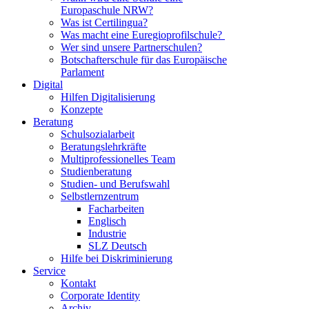
Europaschule NRW?
Was ist Certilingua?
Was macht eine Euregioprofilschule?
Wer sind unsere Partnerschulen?
Botschafterschule für das Europäische
Parlament
Digital
Hilfen Digitalisierung
Konzepte
Beratung
Schulsozialarbeit
Beratungslehrkräfte
Multiprofessionelles Team
Studienberatung
Studien- und Berufswahl
Selbstlernzentrum
Facharbeiten
Englisch
Industrie
SLZ Deutsch
Hilfe bei Diskriminierung
Service
Kontakt
Corporate Identity
Archiv