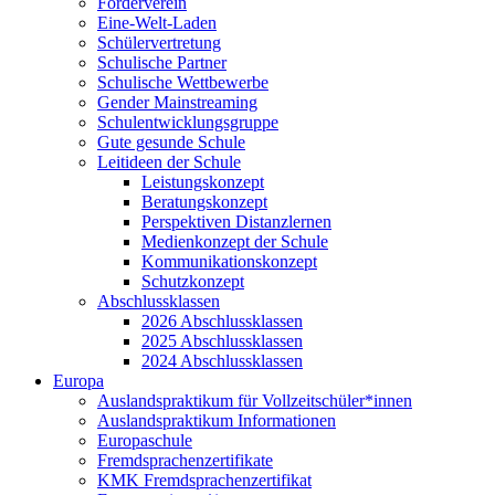
Förderverein
Eine-Welt-Laden
Schülervertretung
Schulische Partner
Schulische Wettbewerbe
Gender Mainstreaming
Schulentwicklungsgruppe
Gute gesunde Schule
Leitideen der Schule
Leistungskonzept
Beratungskonzept
Perspektiven Distanzlernen
Medienkonzept der Schule
Kommunikationskonzept
Schutzkonzept
Abschlussklassen
2026 Abschlussklassen
2025 Abschlussklassen
2024 Abschlussklassen
Europa
Auslandspraktikum für Vollzeitschüler*innen
Auslandspraktikum Informationen
Europaschule
Fremdsprachenzertifikate
KMK Fremdsprachenzertifikat