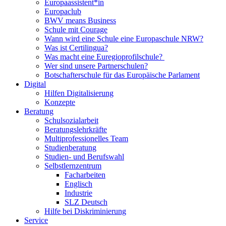
Europaassistent*in
Europaclub
BWV means Business
Schule mit Courage
Wann wird eine Schule eine Europaschule NRW?
Was ist Certilingua?
Was macht eine Euregioprofilschule?
Wer sind unsere Partnerschulen?
Botschafterschule für das Europäische Parlament
Digital
Hilfen Digitalisierung
Konzepte
Beratung
Schulsozialarbeit
Beratungslehrkräfte
Multiprofessionelles Team
Studienberatung
Studien- und Berufswahl
Selbstlernzentrum
Facharbeiten
Englisch
Industrie
SLZ Deutsch
Hilfe bei Diskriminierung
Service