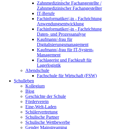
Zahnmedizinische Fachangestellte /
Zahnmedizinischer Fachangestellter
IT-Berufe
Fachinformatiker/-in - Fachrichtung
Anwendungsentwicklung
Fachinformatiker/-in - Fachrichtung
Daten- und Prozessanalyse
Kaufmann/-frau für
Digitalisierungsmanagement
Kaufmann/-frau für IT-System-
Management
Fachlagerist und Fachkraft für
Lagerlogistik
Abendschule
Fachschule für Wirtschaft (FSW)
Schulleben
Kollegium
Blog
Geschichte der Schule
Förderverein
Eine-Welt-Laden
Schülervertretung
Schulische Partner
Schulische Wettbewerbe
Gender Mainstreaming