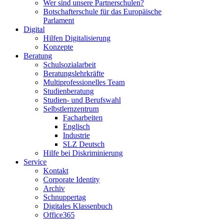
Wer sind unsere Partnerschulen?
Botschafterschule für das Europäische
Parlament
Digital
Hilfen Digitalisierung
Konzepte
Beratung
Schulsozialarbeit
Beratungslehrkräfte
Multiprofessionelles Team
Studienberatung
Studien- und Berufswahl
Selbstlernzentrum
Facharbeiten
Englisch
Industrie
SLZ Deutsch
Hilfe bei Diskriminierung
Service
Kontakt
Corporate Identity
Archiv
Schnuppertag
Digitales Klassenbuch
Office365