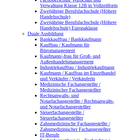
Verwaltung Klasse 12B in Vollzeitform
Zweijährige Berufsfachschule (Höhere
Handelsschule)
Zweijährige Berufsfachschule (Höhere
Handelsschule) Europaklasse
Duale Ausbildung
Bankkauffrau / Bankkaufmann
Kauffrau / Kaufmann für
Büromanagement
Kaufmann/-frau für Groß- und
Außenhandelsmanagement
Industriekauffrau / Industriekaufmann
Kaufmann / Kauffrau im Einzelhandel
und Verkäufer / Verkäuferin
Medizinische Fachangestellte /
Medizinischer Fachangestellter
Rechtsanwalts- und
Notarfachangestellte / Rechtsanwalts-
und Notarfachangestellter
Steuerfachangestellte /
Steuerfachangestellter
Zahnmedizinische Fachangestellte /
Zahnmedizinischer Fachangestellter
IT-Berufe