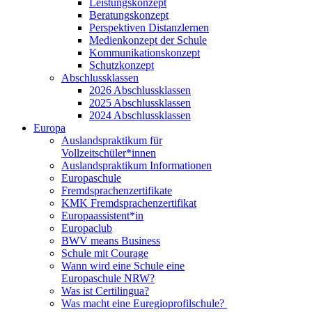
Leistungskonzept
Beratungskonzept
Perspektiven Distanzlernen
Medienkonzept der Schule
Kommunikationskonzept
Schutzkonzept
Abschlussklassen
2026 Abschlussklassen
2025 Abschlussklassen
2024 Abschlussklassen
Europa
Auslandspraktikum für
Vollzeitschüler*innen
Auslandspraktikum Informationen
Europaschule
Fremdsprachenzertifikate
KMK Fremdsprachenzertifikat
Europaassistent*in
Europaclub
BWV means Business
Schule mit Courage
Wann wird eine Schule eine
Europaschule NRW?
Was ist Certilingua?
Was macht eine Euregioprofilschule?