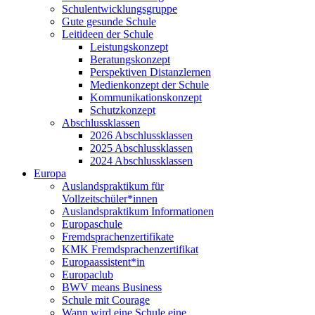
Schulentwicklungsgruppe
Gute gesunde Schule
Leitideen der Schule
Leistungskonzept
Beratungskonzept
Perspektiven Distanzlernen
Medienkonzept der Schule
Kommunikationskonzept
Schutzkonzept
Abschlussklassen
2026 Abschlussklassen
2025 Abschlussklassen
2024 Abschlussklassen
Europa
Auslandspraktikum für
Vollzeitschüler*innen
Auslandspraktikum Informationen
Europaschule
Fremdsprachenzertifikate
KMK Fremdsprachenzertifikat
Europaassistent*in
Europaclub
BWV means Business
Schule mit Courage
Wann wird eine Schule eine