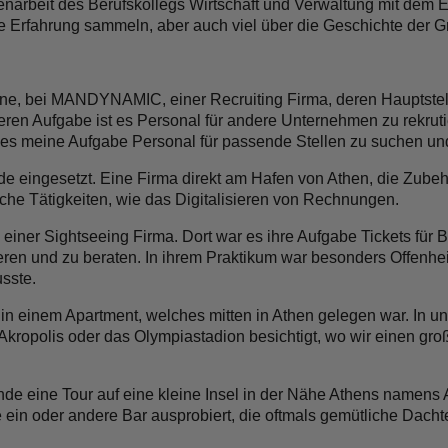
arbeit des Berufskollegs Wirtschaft und Verwaltung mit dem E
e Erfahrung sammeln, aber auch viel über die Geschichte der G
ine, bei MANDYNAMIC, einer Recruiting Firma, deren Hauptstell
deren Aufgabe ist es Personal für andere Unternehmen zu rekrut
r es meine Aufgabe Personal für passende Stellen zu suchen 
e eingesetzt. Eine Firma direkt am Hafen von Athen, die Zubehör
he Tätigkeiten, wie das Digitalisieren von Rechnungen.
 einer Sightseeing Firma. Dort war es ihre Aufgabe Tickets für 
ren und zu beraten. In ihrem Praktikum war besonders Offenheit
sste.
 einem Apartment, welches mitten in Athen gelegen war. In uns
kropolis oder das Olympiastadion besichtigt, wo wir einen gro
 eine Tour auf eine kleine Insel in der Nähe Athens namens 
ein oder andere Bar ausprobiert, die oftmals gemütliche Dachter