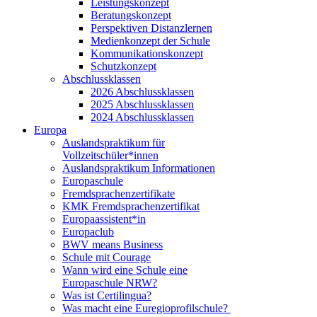
Leistungskonzept
Beratungskonzept
Perspektiven Distanzlernen
Medienkonzept der Schule
Kommunikationskonzept
Schutzkonzept
Abschlussklassen
2026 Abschlussklassen
2025 Abschlussklassen
2024 Abschlussklassen
Europa
Auslandspraktikum für
Vollzeitschüler*innen
Auslandspraktikum Informationen
Europaschule
Fremdsprachenzertifikate
KMK Fremdsprachenzertifikat
Europaassistent*in
Europaclub
BWV means Business
Schule mit Courage
Wann wird eine Schule eine
Europaschule NRW?
Was ist Certilingua?
Was macht eine Euregioprofilschule?