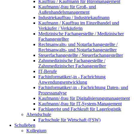
Kauffrau / Kaufmann für Büromanagement
Kaufmann/-frau für Groß- und
Außenhandelsmanagement
Industriekauffrau / Industriekaufmann
Kaufmann / Kauffrau im Einzelhandel und
Verkäufer / Verkäuferin
Medizinische Fachangestellte / Medizinischer
Fachangestellter
Rechtsanwalts- und Notarfachangestellte /
Rechtsanwalts- und Notarfachangestellter
Steuerfachangestellte / Steuerfachangestellter
Zahnmedizinische Fachangestellte /
Zahnmedizinischer Fachangestellter
IT-Berufe
Fachinformatiker/-in - Fachrichtung
Anwendungsentwicklung
Fachinformatiker/-in - Fachrichtung Daten- und
Prozessanalyse
Kaufmann/-frau für Digitalisierungsmanagement
Kaufmann/-frau für IT-System-Management
Fachlagerist und Fachkraft für Lagerlogistik
Abendschule
Fachschule für Wirtschaft (FSW)
Schulleben
Kollegium