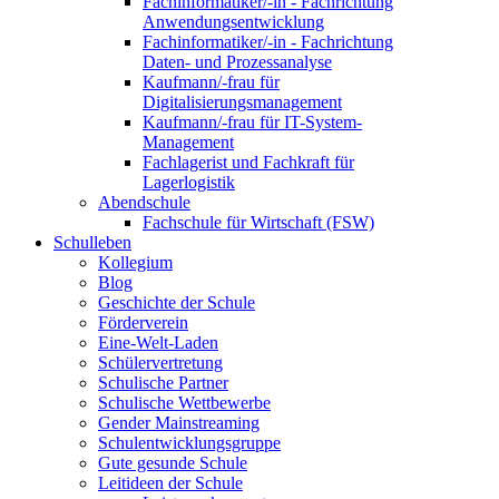
Fachinformatiker/-in - Fachrichtung
Anwendungsentwicklung
Fachinformatiker/-in - Fachrichtung
Daten- und Prozessanalyse
Kaufmann/-frau für
Digitalisierungsmanagement
Kaufmann/-frau für IT-System-
Management
Fachlagerist und Fachkraft für
Lagerlogistik
Abendschule
Fachschule für Wirtschaft (FSW)
Schulleben
Kollegium
Blog
Geschichte der Schule
Förderverein
Eine-Welt-Laden
Schülervertretung
Schulische Partner
Schulische Wettbewerbe
Gender Mainstreaming
Schulentwicklungsgruppe
Gute gesunde Schule
Leitideen der Schule