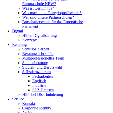
Europaschule NRW?
Was ist Certilingua?
Was macht eine Euregioprofilschule?
Wer sind unsere Partnerschulen?
Botschafterschule für das Europäische
Parlament
Digital
Hilfen Digitalisierung
Konzepte
Beratung
Schulsozialarbeit
Beratungslehrkräfte
Multiprofessionelles Team
Studienberatung
Studien- und Berufswahl
Selbstlernzentrum
Facharbeiten
Englisch
Industrie
SLZ Deutsch
Hilfe bei Diskriminierung
Service
Kontakt
Corporate Identity
Archiv