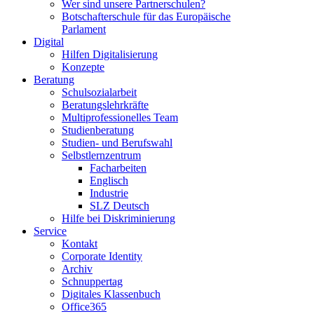
Wer sind unsere Partnerschulen?
Botschafterschule für das Europäische
Parlament
Digital
Hilfen Digitalisierung
Konzepte
Beratung
Schulsozialarbeit
Beratungslehrkräfte
Multiprofessionelles Team
Studienberatung
Studien- und Berufswahl
Selbstlernzentrum
Facharbeiten
Englisch
Industrie
SLZ Deutsch
Hilfe bei Diskriminierung
Service
Kontakt
Corporate Identity
Archiv
Schnuppertag
Digitales Klassenbuch
Office365