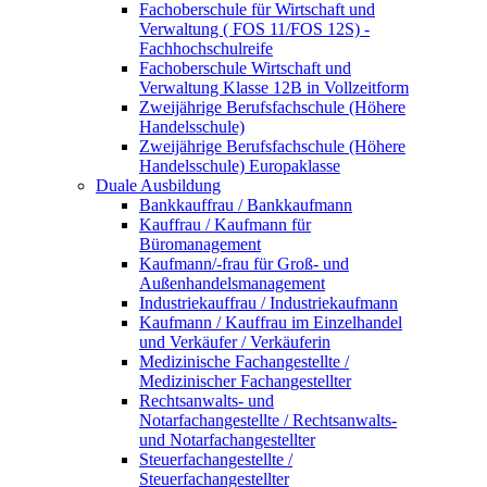
Fachoberschule für Wirtschaft und
Verwaltung ( FOS 11/FOS 12S) -
Fachhochschulreife
Fachoberschule Wirtschaft und
Verwaltung Klasse 12B in Vollzeitform
Zweijährige Berufsfachschule (Höhere
Handelsschule)
Zweijährige Berufsfachschule (Höhere
Handelsschule) Europaklasse
Duale Ausbildung
Bankkauffrau / Bankkaufmann
Kauffrau / Kaufmann für
Büromanagement
Kaufmann/-frau für Groß- und
Außenhandelsmanagement
Industriekauffrau / Industriekaufmann
Kaufmann / Kauffrau im Einzelhandel
und Verkäufer / Verkäuferin
Medizinische Fachangestellte /
Medizinischer Fachangestellter
Rechtsanwalts- und
Notarfachangestellte / Rechtsanwalts-
und Notarfachangestellter
Steuerfachangestellte /
Steuerfachangestellter