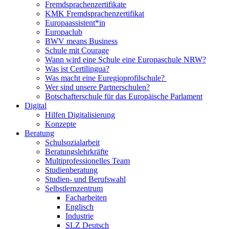
Fremdsprachenzertifikate
KMK Fremdsprachenzertifikat
Europaassistent*in
Europaclub
BWV means Business
Schule mit Courage
Wann wird eine Schule eine Europaschule NRW?
Was ist Certilingua?
Was macht eine Euregioprofilschule?
Wer sind unsere Partnerschulen?
Botschafterschule für das Europäische Parlament
Digital
Hilfen Digitalisierung
Konzepte
Beratung
Schulsozialarbeit
Beratungslehrkräfte
Multiprofessionelles Team
Studienberatung
Studien- und Berufswahl
Selbstlernzentrum
Facharbeiten
Englisch
Industrie
SLZ Deutsch