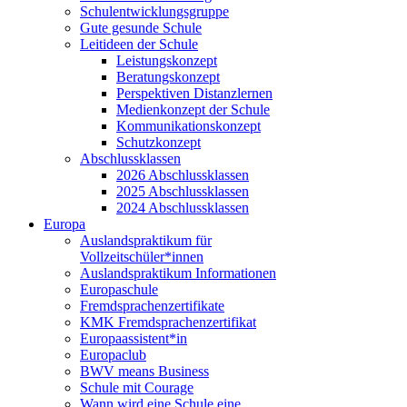
Schulentwicklungsgruppe
Gute gesunde Schule
Leitideen der Schule
Leistungskonzept
Beratungskonzept
Perspektiven Distanzlernen
Medienkonzept der Schule
Kommunikationskonzept
Schutzkonzept
Abschlussklassen
2026 Abschlussklassen
2025 Abschlussklassen
2024 Abschlussklassen
Europa
Auslandspraktikum für
Vollzeitschüler*innen
Auslandspraktikum Informationen
Europaschule
Fremdsprachenzertifikate
KMK Fremdsprachenzertifikat
Europaassistent*in
Europaclub
BWV means Business
Schule mit Courage
Wann wird eine Schule eine