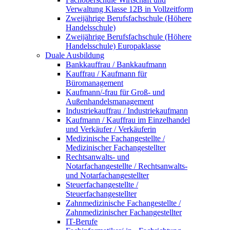
Verwaltung Klasse 12B in Vollzeitform
Zweijährige Berufsfachschule (Höhere
Handelsschule)
Zweijährige Berufsfachschule (Höhere
Handelsschule) Europaklasse
Duale Ausbildung
Bankkauffrau / Bankkaufmann
Kauffrau / Kaufmann für
Büromanagement
Kaufmann/-frau für Groß- und
Außenhandelsmanagement
Industriekauffrau / Industriekaufmann
Kaufmann / Kauffrau im Einzelhandel
und Verkäufer / Verkäuferin
Medizinische Fachangestellte /
Medizinischer Fachangestellter
Rechtsanwalts- und
Notarfachangestellte / Rechtsanwalts-
und Notarfachangestellter
Steuerfachangestellte /
Steuerfachangestellter
Zahnmedizinische Fachangestellte /
Zahnmedizinischer Fachangestellter
IT-Berufe