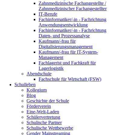
Zahnmedizinische Fachangestellte /
Zahnmedizinischer Fachangestellter
IT-Berufe
Fachinformatiker/-in - Fachrichtung
Anwendungsentwicklung
Fachinformatiker/-in - Fachrichtung
Daten- und Prozessanalyse
Kaufmann/-frau für
Digitalisierungsmanagement
Kaufmann/-frau für IT-System-
Management
Fachlagerist und Fachkraft für
Lagerlogistik
Abendschule
Fachschule für Wirtschaft (FSW)
Schulleben
Kollegium
Blog
Geschichte der Schule
Förderverein
Eine-Welt-Laden
Schülervertretung
Schulische Partner
Schulische Wettbewerbe
Gender Mainstreaming