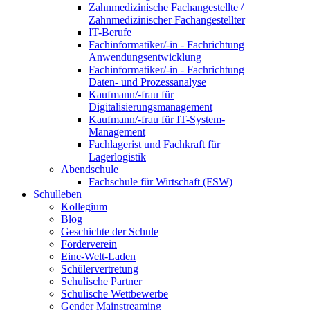
Zahnmedizinische Fachangestellte /
Zahnmedizinischer Fachangestellter
IT-Berufe
Fachinformatiker/-in - Fachrichtung
Anwendungsentwicklung
Fachinformatiker/-in - Fachrichtung
Daten- und Prozessanalyse
Kaufmann/-frau für
Digitalisierungsmanagement
Kaufmann/-frau für IT-System-
Management
Fachlagerist und Fachkraft für
Lagerlogistik
Abendschule
Fachschule für Wirtschaft (FSW)
Schulleben
Kollegium
Blog
Geschichte der Schule
Förderverein
Eine-Welt-Laden
Schülervertretung
Schulische Partner
Schulische Wettbewerbe
Gender Mainstreaming