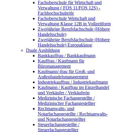
Fachoberschule für Wirtschaft und
Verwaltung ( FOS 11/FOS 12S) -
Fachhochschulreife
Fachoberschule Wirtschaft und
Verwaltung Klasse 12B in Vollzeitform
Zweijährige Berufsfachschule (Höhere
Handelsschule)
Zweijährige Berufsfachschule (Höhere
Handelsschule) Europaklasse
Duale Ausbildung
Bankkauffrau / Bankkaufmann
Kauffrau / Kaufmann für
Büromanagement
Kaufmann/-frau für Groß- und
Außenhandelsmanagement
Industriekauffrau / Industriekaufmann
Kaufmann / Kauffrau im Einzelhandel
und Verkäufer / Verkäuferin
Medizinische Fachangestellte /
Medizinischer Fachangestellter
Rechtsanwalts- und
Notarfachangestellte / Rechtsanwalts-
und Notarfachangestellter
Steuerfachangestellte /
Steuerfachangestellter