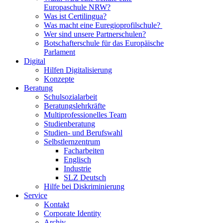
Europaschule NRW?
Was ist Certilingua?
Was macht eine Euregioprofilschule?
Wer sind unsere Partnerschulen?
Botschafterschule für das Europäische
Parlament
Digital
Hilfen Digitalisierung
Konzepte
Beratung
Schulsozialarbeit
Beratungslehrkräfte
Multiprofessionelles Team
Studienberatung
Studien- und Berufswahl
Selbstlernzentrum
Facharbeiten
Englisch
Industrie
SLZ Deutsch
Hilfe bei Diskriminierung
Service
Kontakt
Corporate Identity
Archiv