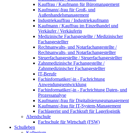
Kauffrau / Kaufmann für Büromanagement
Kaufmann/-frau für Groß- und
Außenhandelsmanagement
Industriekauffrau / Industriekaufmann
Kaufmann / Kauffrau im Einzelhandel und
Verkäufer / Verkäuferin
Medizinische Fachangestellte / Medizinischer
Fachangestellter
Rechtsanwalts- und Notarfachangestellte /
Rechtsanwalts- und Notarfachangestellter
Steuerfachangestellte / Steuerfachangestellter
Zahnmedizinische Fachangestellte /
Zahnmedizinischer Fachangestellter
IT-Berufe
Fachinformatiker/-in - Fachrichtung
Anwendungsentwicklung
Fachinformatiker/-in - Fachrichtung Daten- und
Prozessanalyse
Kaufmann/-frau für Digitalisierungsmanagement
Kaufmann/-frau für IT-System-Management
Fachlagerist und Fachkraft für Lagerlogistik
Abendschule
Fachschule für Wirtschaft (FSW)
Schulleben
Kollegium