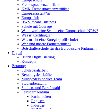
Europaschule
Fremdsprachenzertifikate
KMK Fremdsprachenzertifikat
Europaassistent*in
Europaclub
BWV means Business
Schule mit Courage
Wann wird eine Schule eine Europaschule NRW?
Was ist Certilingua?
Was macht eine Euregioprofilschule?
Wer sind unsere Partnerschulen?
Botschafterschule für das Europäische Parlament
Digital
Hilfen Digitalisierung
Konzepte
Beratung
Schulsozialarbeit
Beratungslehrkräfte
Multiprofessionelles Team
Studienberatung
Studien- und Berufswahl
Selbstlernzentrum
Facharbeiten
Englisch
Industrie