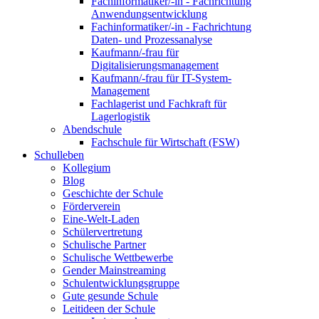
Fachinformatiker/-in - Fachrichtung
Anwendungsentwicklung
Fachinformatiker/-in - Fachrichtung
Daten- und Prozessanalyse
Kaufmann/-frau für
Digitalisierungsmanagement
Kaufmann/-frau für IT-System-
Management
Fachlagerist und Fachkraft für
Lagerlogistik
Abendschule
Fachschule für Wirtschaft (FSW)
Schulleben
Kollegium
Blog
Geschichte der Schule
Förderverein
Eine-Welt-Laden
Schülervertretung
Schulische Partner
Schulische Wettbewerbe
Gender Mainstreaming
Schulentwicklungsgruppe
Gute gesunde Schule
Leitideen der Schule