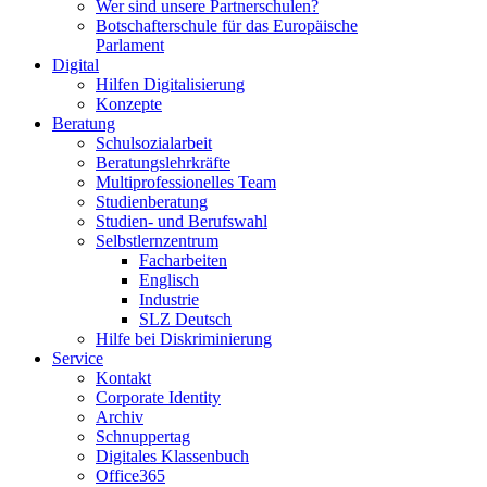
Wer sind unsere Partnerschulen?
Botschafterschule für das Europäische
Parlament
Digital
Hilfen Digitalisierung
Konzepte
Beratung
Schulsozialarbeit
Beratungslehrkräfte
Multiprofessionelles Team
Studienberatung
Studien- und Berufswahl
Selbstlernzentrum
Facharbeiten
Englisch
Industrie
SLZ Deutsch
Hilfe bei Diskriminierung
Service
Kontakt
Corporate Identity
Archiv
Schnuppertag
Digitales Klassenbuch
Office365