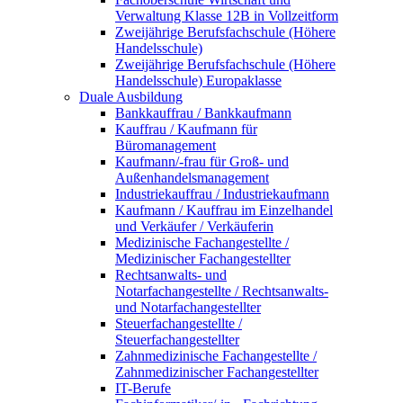
Verwaltung Klasse 12B in Vollzeitform
Zweijährige Berufsfachschule (Höhere
Handelsschule)
Zweijährige Berufsfachschule (Höhere
Handelsschule) Europaklasse
Duale Ausbildung
Bankkauffrau / Bankkaufmann
Kauffrau / Kaufmann für
Büromanagement
Kaufmann/-frau für Groß- und
Außenhandelsmanagement
Industriekauffrau / Industriekaufmann
Kaufmann / Kauffrau im Einzelhandel
und Verkäufer / Verkäuferin
Medizinische Fachangestellte /
Medizinischer Fachangestellter
Rechtsanwalts- und
Notarfachangestellte / Rechtsanwalts-
und Notarfachangestellter
Steuerfachangestellte /
Steuerfachangestellter
Zahnmedizinische Fachangestellte /
Zahnmedizinischer Fachangestellter
IT-Berufe