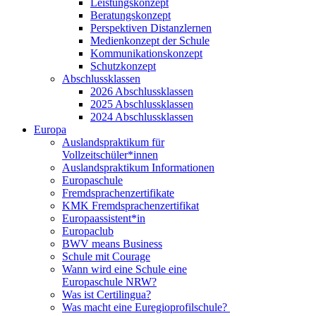
Leistungskonzept
Beratungskonzept
Perspektiven Distanzlernen
Medienkonzept der Schule
Kommunikationskonzept
Schutzkonzept
Abschlussklassen
2026 Abschlussklassen
2025 Abschlussklassen
2024 Abschlussklassen
Europa
Auslandspraktikum für
Vollzeitschüler*innen
Auslandspraktikum Informationen
Europaschule
Fremdsprachenzertifikate
KMK Fremdsprachenzertifikat
Europaassistent*in
Europaclub
BWV means Business
Schule mit Courage
Wann wird eine Schule eine
Europaschule NRW?
Was ist Certilingua?
Was macht eine Euregioprofilschule?