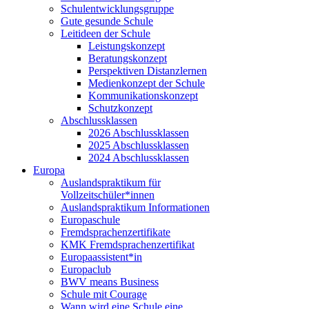
Schulentwicklungsgruppe
Gute gesunde Schule
Leitideen der Schule
Leistungskonzept
Beratungskonzept
Perspektiven Distanzlernen
Medienkonzept der Schule
Kommunikationskonzept
Schutzkonzept
Abschlussklassen
2026 Abschlussklassen
2025 Abschlussklassen
2024 Abschlussklassen
Europa
Auslandspraktikum für
Vollzeitschüler*innen
Auslandspraktikum Informationen
Europaschule
Fremdsprachenzertifikate
KMK Fremdsprachenzertifikat
Europaassistent*in
Europaclub
BWV means Business
Schule mit Courage
Wann wird eine Schule eine