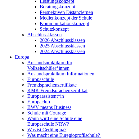
Leistungskonzept
Beratungskonzept
Perspektiven Distanzlernen
Medienkonzept der Schule
Kommunikationskonzept
Schutzkonzept
Abschlussklassen
2026 Abschlussklassen
2025 Abschlussklassen
2024 Abschlussklassen
Europa
Auslandspraktikum für
Vollzeitschüler*innen
Auslandspraktikum Informationen
Europaschule
Fremdsprachenzertifikate
KMK Fremdsprachenzertifikat
Europaassistent*in
Europaclub
BWV means Business
Schule mit Courage
Wann wird eine Schule eine
Europaschule NRW?
Was ist Certilingua?
Was macht eine Euregioprofilschule?