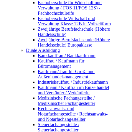
Fachoberschule für Wirtschaft und
Verwaltung ( FOS 11/FOS 12S) -
Fachhochschulreife
Fachoberschule Wirtschaft und
Verwaltung Klasse 12B in Vollzeitform
Zweijährige Berufsfachschule (Höhere
Handelsschule)
Zweijährige Berufsfachschule (Höhere
Handelsschule) Europaklasse
Duale Ausbildung
Bankkauffrau / Bankkaufmann
Kauffrau / Kaufmann für
Büromanagement
Kaufmann/-frau für Groß- und
Außenhandelsmanagement
Industriekauffrau / Industriekaufmann
Kaufmann / Kauffrau im Einzelhandel
und Verkäufer / Verkäuferin
Medizinische Fachangestellte /
Medizinischer Fachangestellter
Rechtsanwalts- und
Notarfachangestellte / Rechtsanwalts-
und Notarfachangestellter
Steuerfachangestellte /
Steuerfachangestellter