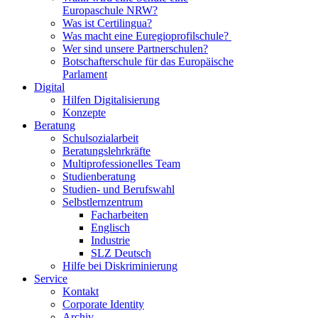
Europaschule NRW?
Was ist Certilingua?
Was macht eine Euregioprofilschule?
Wer sind unsere Partnerschulen?
Botschafterschule für das Europäische
Parlament
Digital
Hilfen Digitalisierung
Konzepte
Beratung
Schulsozialarbeit
Beratungslehrkräfte
Multiprofessionelles Team
Studienberatung
Studien- und Berufswahl
Selbstlernzentrum
Facharbeiten
Englisch
Industrie
SLZ Deutsch
Hilfe bei Diskriminierung
Service
Kontakt
Corporate Identity
Archiv