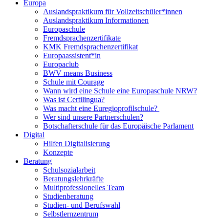
Europa
Auslandspraktikum für Vollzeitschüler*innen
Auslandspraktikum Informationen
Europaschule
Fremdsprachenzertifikate
KMK Fremdsprachenzertifikat
Europaassistent*in
Europaclub
BWV means Business
Schule mit Courage
Wann wird eine Schule eine Europaschule NRW?
Was ist Certilingua?
Was macht eine Euregioprofilschule?
Wer sind unsere Partnerschulen?
Botschafterschule für das Europäische Parlament
Digital
Hilfen Digitalisierung
Konzepte
Beratung
Schulsozialarbeit
Beratungslehrkräfte
Multiprofessionelles Team
Studienberatung
Studien- und Berufswahl
Selbstlernzentrum