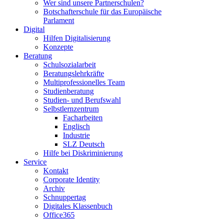
Wer sind unsere Partnerschulen?
Botschafterschule für das Europäische
Parlament
Digital
Hilfen Digitalisierung
Konzepte
Beratung
Schulsozialarbeit
Beratungslehrkräfte
Multiprofessionelles Team
Studienberatung
Studien- und Berufswahl
Selbstlernzentrum
Facharbeiten
Englisch
Industrie
SLZ Deutsch
Hilfe bei Diskriminierung
Service
Kontakt
Corporate Identity
Archiv
Schnuppertag
Digitales Klassenbuch
Office365