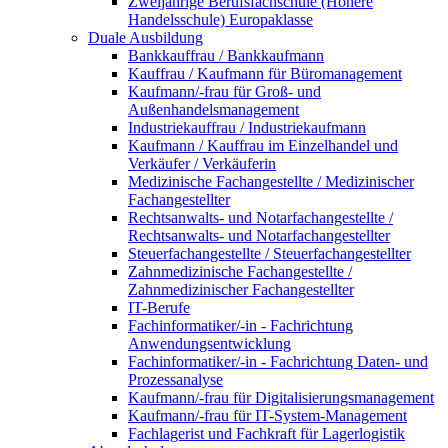
Zweijährige Berufsfachschule (Höhere
Handelsschule) Europaklasse
Duale Ausbildung
Bankkauffrau / Bankkaufmann
Kauffrau / Kaufmann für Büromanagement
Kaufmann/-frau für Groß- und
Außenhandelsmanagement
Industriekauffrau / Industriekaufmann
Kaufmann / Kauffrau im Einzelhandel und
Verkäufer / Verkäuferin
Medizinische Fachangestellte / Medizinischer
Fachangestellter
Rechtsanwalts- und Notarfachangestellte /
Rechtsanwalts- und Notarfachangestellter
Steuerfachangestellte / Steuerfachangestellter
Zahnmedizinische Fachangestellte /
Zahnmedizinischer Fachangestellter
IT-Berufe
Fachinformatiker/-in - Fachrichtung
Anwendungsentwicklung
Fachinformatiker/-in - Fachrichtung Daten- und
Prozessanalyse
Kaufmann/-frau für Digitalisierungsmanagement
Kaufmann/-frau für IT-System-Management
Fachlagerist und Fachkraft für Lagerlogistik