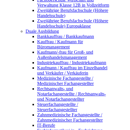
Verwaltung Klasse 12B in Vollzeitform
Zweijährige Berufsfachschule (Höhere
Handelsschule)
Zweijährige Berufsfachschule (Höhere
Handelsschule) Europaklasse
Duale Ausbildung
Bankkauffrau / Bankkaufmann
Kauffrau / Kaufmann für
Büromanagement
Kaufmann/-frau für Groß- und
Außenhandelsmanagement
Industriekauffrau / Industriekaufmann
Kaufmann / Kauffrau im Einzelhandel
und Verkäufer / Verkäuferin
Medizinische Fachangestellte /
Medizinischer Fachangestellter
Rechtsanwalts- und
Notarfachangestellte / Rechtsanwalts-
und Notarfachangestellter
Steuerfachangestellte /
Steuerfachangestellter
Zahnmedizinische Fachangestellte /
Zahnmedizinischer Fachangestellter
IT-Berufe