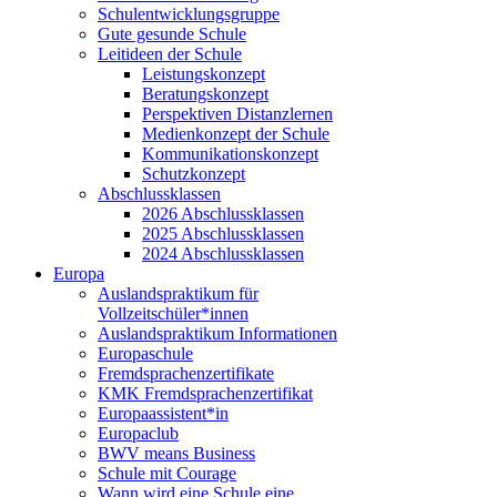
Schulentwicklungsgruppe
Gute gesunde Schule
Leitideen der Schule
Leistungskonzept
Beratungskonzept
Perspektiven Distanzlernen
Medienkonzept der Schule
Kommunikationskonzept
Schutzkonzept
Abschlussklassen
2026 Abschlussklassen
2025 Abschlussklassen
2024 Abschlussklassen
Europa
Auslandspraktikum für
Vollzeitschüler*innen
Auslandspraktikum Informationen
Europaschule
Fremdsprachenzertifikate
KMK Fremdsprachenzertifikat
Europaassistent*in
Europaclub
BWV means Business
Schule mit Courage
Wann wird eine Schule eine