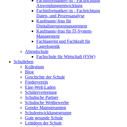
Fachinformatiker/-in - Fachrichtung
Anwendungsentwicklung
Fachinformatiker/-in - Fachrichtung
Daten- und Prozessanalyse
Kaufmann/-frau für
Digitalisierungsmanagement
Kaufmann/-frau für IT-System-
Management
Fachlagerist und Fachkraft für
Lagerlogistik
Abendschule
Fachschule für Wirtschaft (FSW)
Schulleben
Kollegium
Blog
Geschichte der Schule
Förderverein
Eine-Welt-Laden
Schülervertretung
Schulische Partner
Schulische Wettbewerbe
Gender Mainstreaming
Schulentwicklungsgruppe
Gute gesunde Schule
Leitideen der Schule