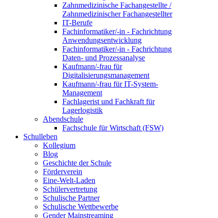
Zahnmedizinische Fachangestellte /
Zahnmedizinischer Fachangestellter
IT-Berufe
Fachinformatiker/-in - Fachrichtung
Anwendungsentwicklung
Fachinformatiker/-in - Fachrichtung
Daten- und Prozessanalyse
Kaufmann/-frau für
Digitalisierungsmanagement
Kaufmann/-frau für IT-System-
Management
Fachlagerist und Fachkraft für
Lagerlogistik
Abendschule
Fachschule für Wirtschaft (FSW)
Schulleben
Kollegium
Blog
Geschichte der Schule
Förderverein
Eine-Welt-Laden
Schülervertretung
Schulische Partner
Schulische Wettbewerbe
Gender Mainstreaming